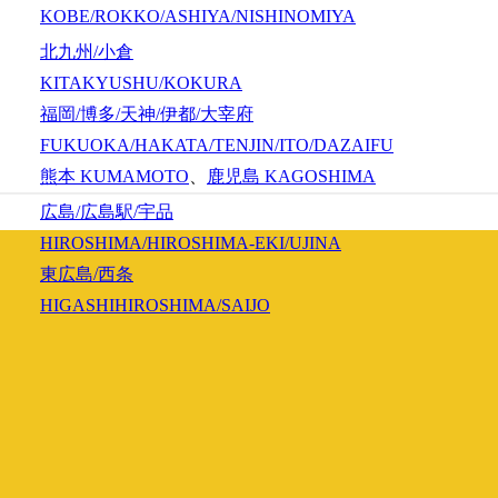
KOBE/ROKKO/ASHIYA/NISHINOMIYA
北九州/小倉
KITAKYUSHU/KOKURA
福岡/博多/天神/伊都/大宰府
FUKUOKA/HAKATA/TENJIN/ITO/DAZAIFU
熊本
KUMAMOTO
、
鹿児島
KAGOSHIMA
広島/広島駅/宇品
HIROSHIMA/HIROSHIMA-EKI/UJINA
東広島/西条
HIGASHIHIROSHIMA/SAIJO