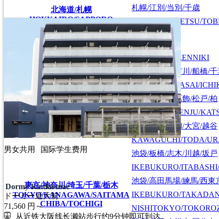
札幌/江別/当別/千歳
北海道/札幌
HOKKAIDO/SAPPORO
SAPPORO/EBETSU/TOB
首都圏全域
SHUTOKEN ZENNIKI
江戸川/葛西/市川/船橋/
EDOGAWA/KASAI/ICHI
上野/北千住/葛飾/松戸/柏
UENO/KITASENJU/KAT
川口/戸田/浦和/大宮/越谷
KAWAGUCHI/TODA/UR
男女共用
国际学生费用
池袋/板橋/志木/川越/坂戸
IKEBUKURO/ITABASHI
池袋/高田馬場/練馬/西東
東京/神奈川/埼玉/千葉/栃木
Dormy Kindai-mae
IKEBUKURO/TAKADA
TOKYO/KANAGAWA/SAITAMA
ドーミー近大前
CHIBA/TOCHIGI
71,560
円～
NISHITOKYO/TOKORO
从近铁大阪线长濑站步行约9分钟即可到达。