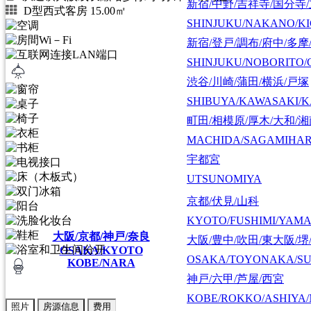
新宿/中野/吉祥寺/国分寺
D型西式客房 15.00㎡
SHINJUKU/NAKANO/KI
新宿/登戸/調布/府中/多摩
SHINJUKU/NOBORITO/
渋谷/川崎/蒲田/横浜/戸塚
SHIBUYA/KAWASAKI/
町田/相模原/厚木/大和/
MACHIDA/SAGAMIHAR
宇都宮
UTSUNOMIYA
京都/伏見/山科
KYOTO/FUSHIMI/YAM
大阪/京都/神戸/奈良
大阪/豊中/吹田/東大阪/堺
OSAKA/KYOTO
OSAKA/TOYONAKA/SU
KOBE/NARA
神戸/六甲/芦屋/西宮
KOBE/ROKKO/ASHIYA/
照片
房源信息
费用