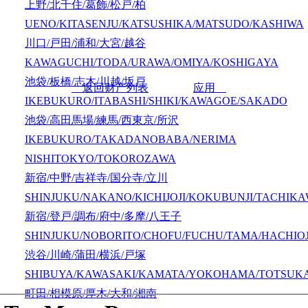
上野/北千住/葛飾/松戸/柏
UENO/KITASENJU/KATSUSHIKA/MATSUDO/KASHIWA
川口/戸田/浦和/大宮/越谷
KAWAGUCHI/TODA/URAWA/OMIYA/KOSHIGAYA
池袋/板橋/志木/川越/坂戸
返回财产列表
应用
IKEBUKURO/ITABASHI/SHIKI/KAWAGOE/SAKADO
池袋/高田馬場/練馬/西東京/所沢
IKEBUKURO/TAKADANOBABA/NERIMA
NISHITOKYO/TOKOROZAWA
新宿/中野/吉祥寺/国分寺/立川
SHINJUKU/NAKANO/KICHIJOJI/KOKUBUNJI/TACHIK
新宿/登戸/調布/府中/多摩/八王子
SHINJUKU/NOBORITO/CHOFU/FUCHU/TAMA/HACHIOJ
渋谷/川崎/蒲田/横浜/戸塚
SHIBUYA/KAWASAKI/KAMATA/YOKOHAMA/TOTSUK
町田/相模原/厚木/大和/湘南