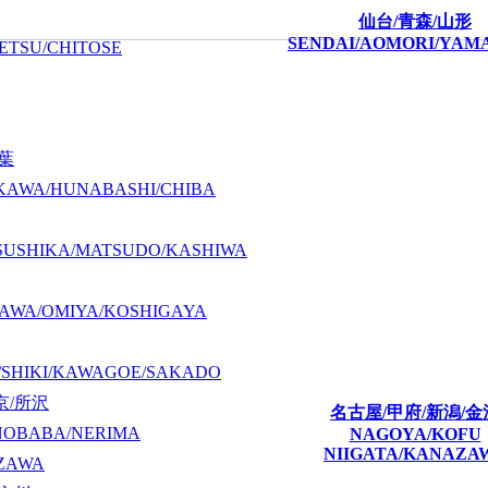
仙台/青森/山形
SENDAI/AOMORI/YAM
ETSU/CHITOSE
千葉
KAWA/HUNABASHI/CHIBA
SUSHIKA/MATSUDO/KASHIWA
AWA/OMIYA/KOSHIGAYA
/SHIKI/KAWAGOE/SAKADO
京/所沢
名古屋/甲府/新潟/金
NOBABA/NERIMA
NAGOYA/KOFU
NIIGATA/KANAZA
ZAWA