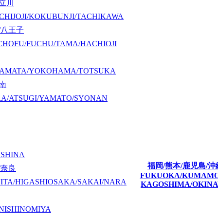
/立川
CHIJOJI/KOKUBUNJI/TACHIKAWA
/八王子
CHOFU/FUCHU/TAMA/HACHIOJI
KAMATA/YOKOHAMA/TOTSUKA
湘南
A/ATSUGI/YAMATO/SYONAN
ASHINA
福岡/熊本/鹿児島/沖
/奈良
FUKUOKA/KUMAM
ITA/HIGASHIOSAKA/SAKAI/NARA
KAGOSHIMA/OKIN
NISHINOMIYA