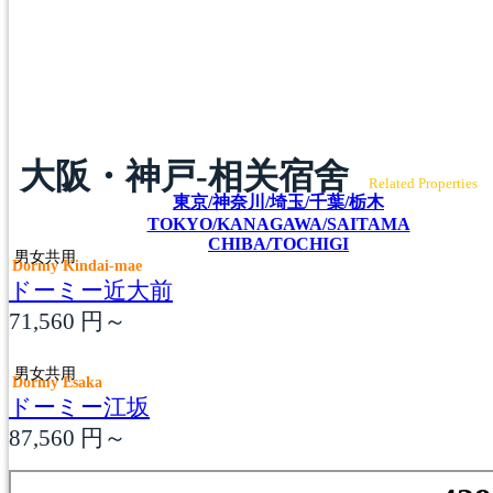
大阪・神戸-相关宿舍
Related Properties
東京/神奈川/埼玉/千葉/栃木
TOKYO/KANAGAWA/SAITAMA
CHIBA/TOCHIGI
男女共用
Dormy Kindai-mae
ドーミー近大前
71,560
円～
男女共用
Dormy Esaka
ドーミー江坂
87,560
円～