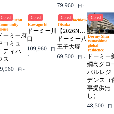
79,960
円～
Co-ed
Co-ed
Co-ed
Co-ed
ormy Fuchu
Dormy
Dormy Hachioji-
ommunity
Kawaguchi
Otsuka
House
ドーミー川
【2026NEW】
ドーミー府
Dormy Shin-
口
ドーミー八
tsunashima
中コミュ
global
王子大塚
109,960
円
residence
ニティハ
69,500
ドーミー
～
円～
ウス
綱島グロ
9,960
円～
バルレジ
デンス（
事提供無
し）
48,500
円