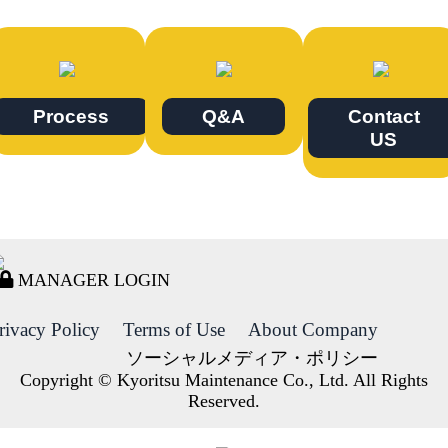
Process
Q&A
Contact
US
MANAGER LOGIN
rivacy Policy
Terms of Use
About Company
ソーシャルメディア・ポリシー
Copyright © Kyoritsu Maintenance Co., Ltd. All Rights
Reserved.