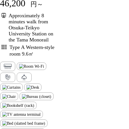
46,200
円～
Approximately 8
minutes walk from
Otsuka-Teikyo
University Station on
the Tama Monorail
Type A Western-style
room 9.6㎡