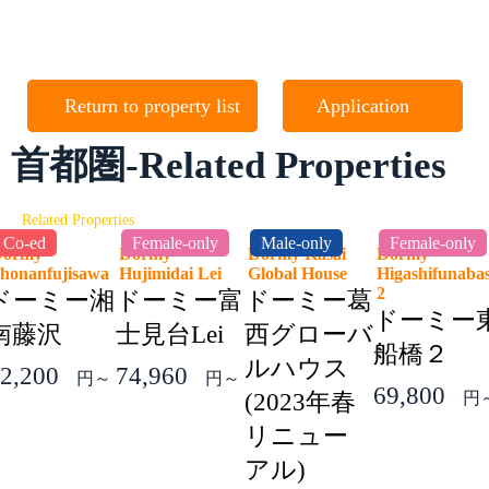
Return to property list
Application
首都圏-Related Properties
Related Properties
Co-ed
Female-only
Male-only
Female-only
Dormy
Dormy
Dormy Kasai
Dormy
honanfujisawa
Hujimidai Lei
Global House
Higashifunaba
2
ドーミー湘
ドーミー富
ドーミー葛
ドーミー
南藤沢
士見台Lei
西グローバ
船橋２
ルハウス
2,200
74,960
円～
円～
69,800
(2023年春
円
リニュー
アル)