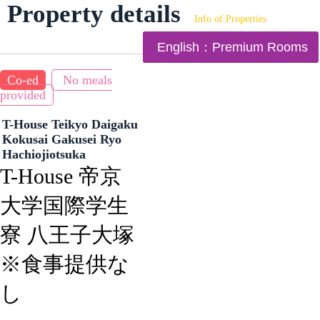
Property details
Info of Properties
English：Premium Rooms
Co-ed
No meals
provided
T-House Teikyo Daigaku
Kokusai Gakusei Ryo
Hachiojiotsuka
T-House 帝京
大学国際学生
寮 八王子大塚
※食事提供な
し