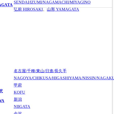
SENDAI/IZUMI/NAGAMACHI/MIYAGINO
AGATA
弘前
HIROSAKI
、
山形
YAMAGATA
名古屋/千種/東山/日進/長久手
NAGOYA/CHIKUSA/HIGASHIYAMA/NISSIN/NAGAK
甲府
沢
KOFU
新潟
WA
NIIGATA
金沢