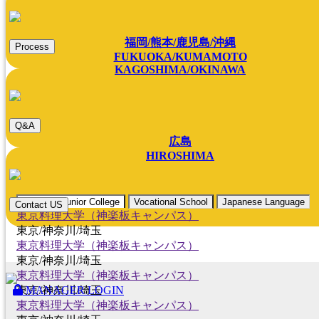
福岡/熊本/鹿児島/沖縄
Process
FUKUOKA/KUMAMOTO
KAGOSHIMA/OKINAWA
Q&A
広島
HIROSHIMA
College / Junior College
Vocational School
Japanese Language
Contact US
東京料理大学（神楽板キャンパス）
東京/神奈川/埼玉
東京料理大学（神楽板キャンパス）
東京/神奈川/埼玉
東京料理大学（神楽板キャンパス）
MANAGER LOGIN
東京/神奈川/埼玉
東京料理大学（神楽板キャンパス）