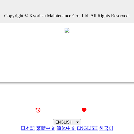
Copyright © Kyoritsu Maintenance Co., Ltd. All Rights Reserved.
Recently browsed
Liked
ENGLISH
日本語
繁體中文
简体中文
ENGLISH
한국어