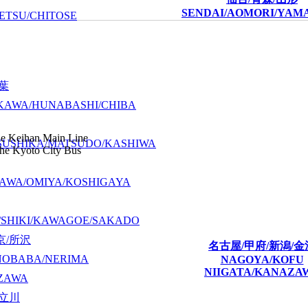
SENDAI/AOMORI/YAM
ETSU/CHITOSE
千葉
KAWA/HUNABASHI/CHIBA
he Keihan Main Line
SUSHIKA/MATSUDO/KASHIWA
the Kyoto City Bus
AWA/OMIYA/KOSHIGAYA
/SHIKI/KAWAGOE/SAKADO
京/所沢
名古屋/甲府/新潟/金
NOBABA/NERIMA
NAGOYA/KOFU
NIIGATA/KANAZA
ZAWA
/立川