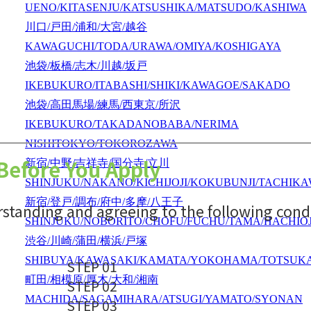
UENO/KITASENJU/KATSUSHIKA/MATSUDO/KASHIWA
川口/戸田/浦和/大宮/越谷
KAWAGUCHI/TODA/URAWA/OMIYA/KOSHIGAYA
池袋/板橋/志木/川越/坂戸
IKEBUKURO/ITABASHI/SHIKI/KAWAGOE/SAKADO
池袋/高田馬場/練馬/西東京/所沢
IKEBUKURO/TAKADANOBABA/NERIMA
NISHITOKYO/TOKOROZAWA
新宿/中野/吉祥寺/国分寺/立川
SHINJUKU/NAKANO/KICHIJOJI/KOKUBUNJI/TACHIK
新宿/登戸/調布/府中/多摩/八王子
SHINJUKU/NOBORITO/CHOFU/FUCHU/TAMA/HACHIOJ
渋谷/川崎/蒲田/横浜/戸塚
SHIBUYA/KAWASAKI/KAMATA/YOKOHAMA/TOTSUK
町田/相模原/厚木/大和/湘南
MACHIDA/SAGAMIHARA/ATSUGI/YAMATO/SYONAN