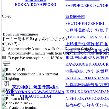
HOKKAIDO/SAPPORO
SAPPORO/EBETSU/TOB
Co-ed
首都圏全域
SHUTOKEN ZENNIKI
江戸川/葛西/市川/船橋/
Dormy Kiyomizugojo
EDOGAWA/KASAI/ICHI
ドーミー清水五条(きよみずごじょう)
上野/北千住/葛飾/松戸/柏
87,960
円～
Approximately 3 minutes walk from Kiyomizu-Gojo Station on t
UENO/KITASENJU/KAT
Approximately 1 minute walk from Gojo Yamato-oji bus stop on 
川口/戸田/浦和/大宮/越谷
D type Western-style room 18.20㎡
KAWAGUCHI/TODA/UR
池袋/板橋/志木/川越/坂戸
IKEBUKURO/ITABASHI
池袋/高田馬場/練馬/西東
東京/神奈川/埼玉/千葉/栃木
IKEBUKURO/TAKADA
TOKYO/KANAGAWA/SAITAMA
CHIBA/TOCHIGI
NISHITOKYO/TOKORO
新宿/中野/吉祥寺/国分寺