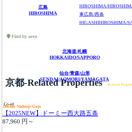
HIROSHIMA/HIROSHIMA
広島
HIROSHIMA
東広島/西条
HIGASHIHIROSHIMA/SA
Find by area
北海道/札幌
HOKKAIDO/SAPPORO
仙台/青森/山形
SENDAI/AOMORI/YAMAGATA
京都-Related Properties
Related Propert
Co-ed
Dormy Nishioji-Gojo
【2025NEW】ドーミー西大路五条
87,960
円～