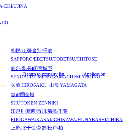
-EKI/UJINA
IJO
札幌/江別/当別/千歳
SAPPORO/EBETSU/TOBETSU/CHITOSE
仙台/泉/長町/宮城野
Return to property list
Application
SENDAI/IZUMI/NAGAMACHI/MIYAGINO
弘前
HIROSAKI
、
山形
YAMAGATA
ies
首都圏全域
SHUTOKEN ZENNIKI
江戸川/葛西/市川/船橋/千葉
EDOGAWA/KASAI/ICHIKAWA/HUNABASHI/CHIBA
上野/北千住/葛飾/松戸/柏