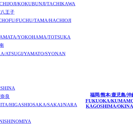
CHIJOJI/KOKUBUNJI/TACHIKAWA
/八王子
CHOFU/FUCHU/TAMA/HACHIOJI
KAMATA/YOKOHAMA/TOTSUKA
湘南
A/ATSUGI/YAMATO/SYONAN
ASHINA
福岡/熊本/鹿児島/沖
/奈良
FUKUOKA/KUMAM
ITA/HIGASHIOSAKA/SAKAI/NARA
KAGOSHIMA/OKIN
NISHINOMIYA