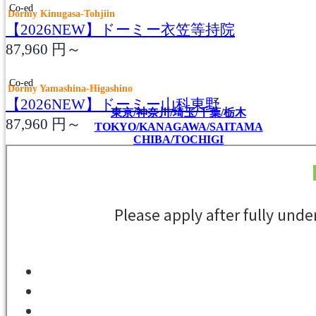
Co-ed
Dormy Kinugasa-Tohjiin
【2026NEW】ドーミー衣笠等持院
87,960
円～
Co-ed
Dormy Yamashina-Higashino
【2026NEW】ドーミー山科東野
東京/神奈川/埼玉/千葉/栃木
87,960
円～
TOKYO/KANAGAWA/SAITAMA
CHIBA/TOCHIGI