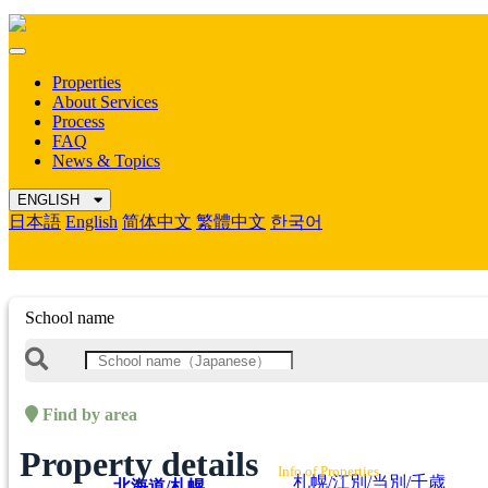
Mobile
Menu
Properties
About Services
Process
FAQ
News & Topics
ENGLISH
日本語
English
简体中文
繁體中文
한국어
School name
Find by area
Property details
Info of Properties
札幌/江別/当別/千歳
北海道/札幌