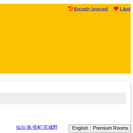
Recently browsed
Liked
仙台/泉/長町/宮城野
English：Premium Rooms