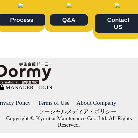
Process
Q&A
Contact
US
MANAGER LOGIN
rivacy Policy
Terms of Use
About Company
ソーシャルメディア・ポリシー
Copyright © Kyoritsu Maintenance Co., Ltd. All Rights
Reserved.