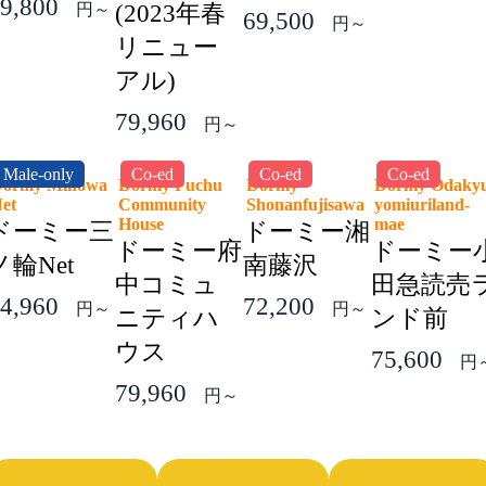
9,800
円～
(2023年春
69,500
円～
リニュー
アル)
79,960
円～
Male-only
Co-ed
Co-ed
Co-ed
ormy Minowa
Dormy Fuchu
Dormy
Dormy Odaky
Net
Community
Shonanfujisawa
yomiuriland-
House
mae
ドーミー三
ドーミー湘
ドーミー府
ドーミー
ノ輪Net
南藤沢
中コミュ
田急読売
4,960
72,200
円～
円～
ニティハ
ンド前
ウス
75,600
円
79,960
円～