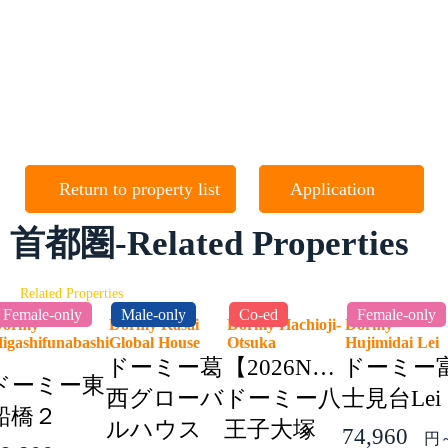
Return to property list
Application
首都圏-Related Properties
Related Properties
Female-only
Male-only
Co-ed
Female-only
Dormy
Dormy Kasai
Dormy Hachioji-
Dormy
igashifunabashi
Global House
Otsuka
Hujimidai Le
2
ドーミー葛
【2026NEW】
ドーミー
ドーミー東
西グローバ
ドーミー八
士見台Lei
船橋２
ルハウス
王子大塚
74,960
円