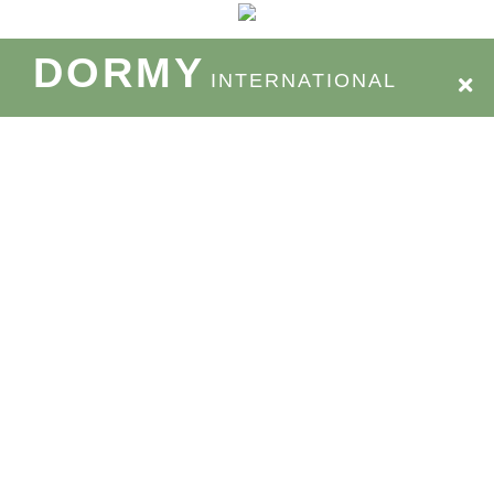
DORMY
INTERNATIONAL
Properties
About Services
Process
FAQ
News & Topics