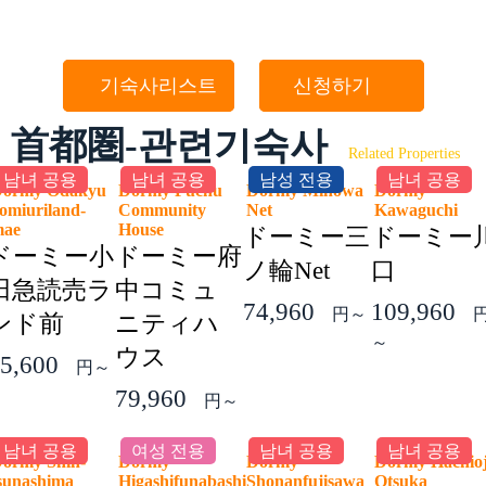
기숙사리스트
신청하기
首都圏-관련기숙사
Related Properties
남녀 공용
남녀 공용
남성 전용
남녀 공용
ormy Odakyu
Dormy Fuchu
Dormy Minowa
Dormy
omiuriland-
Community
Net
Kawaguchi
mae
House
ドーミー三
ドーミー
ドーミー小
ドーミー府
ノ輪Net
口
田急読売ラ
中コミュ
74,960
109,960
円～
ンド前
ニティハ
～
ウス
5,600
円～
79,960
円～
남녀 공용
여성 전용
남녀 공용
남녀 공용
ormy Shin-
Dormy
Dormy
Dormy Hachioj
sunashima
Higashifunabashi
Shonanfujisawa
Otsuka