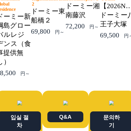
lobal
2
ドーミー湘
【2026N
esidence
ドーミー東
南藤沢
ドーミー
ドーミー新
船橋２
王子大塚
綱島グロー
72,200
円～
69,800
円～
バルレジ
69,500
円
デンス（食
事提供無
し）
8,500
円～
Q&A
입실 절
문의하
차
기