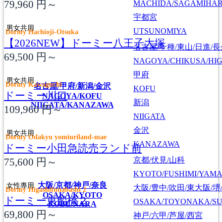
79,960
円～
MACHIDA/SAGAMIHAR
宇都宮
男女共用
UTSUNOMIYA
Dormy Hachioji-Otsuka
【2026NEW】ドーミー八王子大塚
名古屋/千種/東山/日進/
69,500
円～
NAGOYA/CHIKUSA/HI
甲府
男女共用
Dormy Kawaguchi
名古屋/甲府/新潟/金沢
KOFU
ドーミー川口
NAGOYA/KOFU
新潟
NIIGATA/KANAZAWA
109,960
円～
NIIGATA
金沢
男女共用
Dormy Odakyu yomiuriland-mae
KANAZAWA
ドーミー小田急読売ランド前
京都/伏見/山科
75,600
円～
KYOTO/FUSHIMI/YAM
大阪/京都/神戸/奈良
女性專用
大阪/豊中/吹田/東大阪/堺
Dormy Higashifunabashi 2
OSAKA/KYOTO
ドーミー東船橋２
OSAKA/TOYONAKA/SU
KOBE/NARA
69,800
円～
神戸/六甲/芦屋/西宮