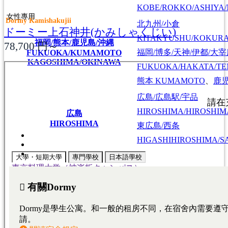
KOBE/ROKKO/ASHIYA/
女性專用
Dormy Kamishakujii
北九州/小倉
ドーミー上石神井(かみしゃくじい)
KITAKYUSHU/KOKUR
福岡/熊本/鹿児島/沖縄
78,700
円～
福岡/博多/天神/伊都/大
FUKUOKA/KUMAMOTO
KAGOSHIMA/OKINAWA
FUKUOKA/HAKATA/TEN
熊本
KUMAMOTO
、
鹿
広島/広島駅/宇品
HIROSHIMA/HIROSHIMA
広島
HIROSHIMA
東広島/西条
HIGASHIHIROSHIMA/SA
大學・短期大學
專門學校
日本語學校
東京料理大学（神楽板キャンパス）
東京/神奈川/埼玉
東京料理大学（神楽板キャンパス）
東京/神奈川/埼玉
東京料理大学（神楽板キャンパス）
東京/神奈川/埼玉