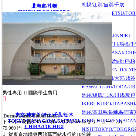
札幌/江別/当別/千歳
北海道/札幌
HOKKAIDO/SAPPORO
SAPPORO/EBETSU/TOB
首都圏全域
SHUTOKEN ZENNIKI
江戸川/葛西/市川/船橋/
EDOGAWA/KASAI/ICHI
上野/北千住/葛飾/松戸/柏
UENO/KITASENJU/KAT
川口/戸田/浦和/大宮/越谷
KAWAGUCHI/TODA/UR
男性專用
國際學生費用
池袋/板橋/志木/川越/坂戸
IKEBUKURO/ITABASHI
池袋/高田馬場/練馬/西東
東京/神奈川/埼玉/千葉/栃木
Dormy Kasai Global House
IKEBUKURO/TAKADA
TOKYO/KANAGAWA/SAITAMA
ドーミー葛西グローバルハウス(2023年春リニューアル)
CHIBA/TOCHIGI
79,960
円～
NISHITOKYO/TOKORO
從東京地鐵東西線葛西站步行約10分鐘