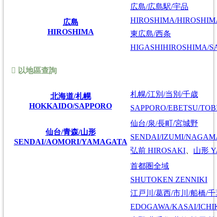
広島/広島駅/宇品
HIROSHIMA/HIROSHIMA
広島
HIROSHIMA
東広島/西条
HIGASHIHIROSHIMA/SA
以地區查詢
札幌/江別/当別/千歳
北海道/札幌
HOKKAIDO/SAPPORO
SAPPORO/EBETSU/TOB
仙台/泉/長町/宮城野
仙台/青森/山形
SENDAI/IZUMI/NAGAM
SENDAI/AOMORI/YAMAGATA
弘前
HIROSAKI
、
山形
Y
首都圏全域
SHUTOKEN ZENNIKI
江戸川/葛西/市川/船橋/
EDOGAWA/KASAI/ICHI