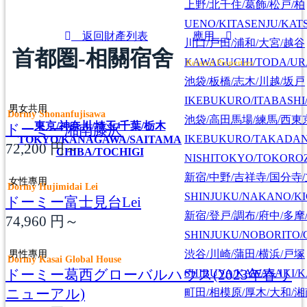
上野/北千住/葛飾/松戸/柏
UENO/KITASENJU/KAT
返回財產列表
應用
川口/戸田/浦和/大宮/越谷
首都圏-相關宿舍
KAWAGUCHI/TODA/UR
Related Properties
池袋/板橋/志木/川越/坂戸
IKEBUKURO/ITABASHI
男女共用
Dormy Shonanfujisawa
池袋/高田馬場/練馬/西東
東京/神奈川/埼玉/千葉/栃木
ドーミー湘南藤沢
IKEBUKURO/TAKADA
TOKYO/KANAGAWA/SAITAMA
72,200
円～
CHIBA/TOCHIGI
NISHITOKYO/TOKORO
新宿/中野/吉祥寺/国分寺
女性專用
Dormy Hujimidai Lei
SHINJUKU/NAKANO/KI
ドーミー富士見台Lei
新宿/登戸/調布/府中/多摩
74,960
円～
SHINJUKU/NOBORITO/
男性專用
渋谷/川崎/蒲田/横浜/戸塚
Dormy Kasai Global House
ドーミー葛西グローバルハウス(2023年春リ
SHIBUYA/KAWASAKI/
ニューアル)
町田/相模原/厚木/大和/