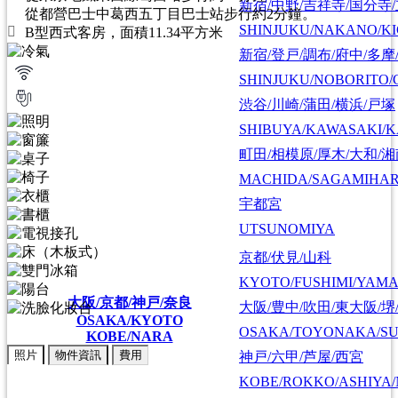
新宿/中野/吉祥寺/国分寺
從都營巴士中葛西五丁目巴士站步行約2分鐘。
SHINJUKU/NAKANO/KI
B型西式客房，面積11.34平方米
新宿/登戸/調布/府中/多摩
SHINJUKU/NOBORITO/
渋谷/川崎/蒲田/横浜/戸塚
SHIBUYA/KAWASAKI/
町田/相模原/厚木/大和/
MACHIDA/SAGAMIHAR
宇都宮
UTSUNOMIYA
京都/伏見/山科
KYOTO/FUSHIMI/YAM
大阪/京都/神戸/奈良
大阪/豊中/吹田/東大阪/堺
OSAKA/KYOTO
OSAKA/TOYONAKA/SU
KOBE/NARA
照片
物件資訊
費用
神戸/六甲/芦屋/西宮
KOBE/ROKKO/ASHIYA/