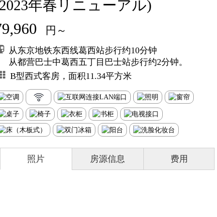
(2023年春リニューアル)
79,960
円～
从东京地铁东西线葛西站步行约10分钟
从都营巴士中葛西五丁目巴士站步行约2分钟。
B型西式客房，面积11.34平方米
照片
房源信息
费用