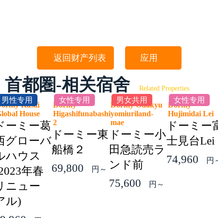
返回财产列表
应用
首都圏-相关宿舍
Related Properties
男性专用
女性专用
男女共用
女性专用
ormy Kasai
Dormy
Dormy Odakyu
Dormy
lobal House
Higashifunabashi
yomiuriland-
Hujimidai Le
2
mae
ドーミー葛
ドーミー
ドーミー東
ドーミー小
西グローバ
士見台Lei
船橋２
田急読売ラ
ルハウス
74,960
円
ンド前
69,800
(2023年春
円～
75,600
リニュー
円～
アル)