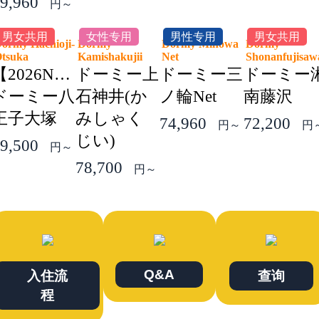
9,960
円～
男女共用
女性专用
男性专用
男女共用
ormy Hachioji-
Dormy
Dormy Minowa
Dormy
Otsuka
Kamishakujii
Net
Shonanfujis
【2026NEW】
ドーミー上
ドーミー三
ドーミー
ドーミー八
石神井(か
ノ輪Net
南藤沢
王子大塚
みしゃく
74,960
72,200
円～
円
じい)
9,500
円～
78,700
円～
Q&A
入住流
查询
程