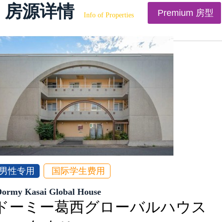
房源详情
Premium 房型
Info of Properties
男性专用
国际学生费用
Dormy Kasai Global House
ドーミー葛西グローバルハウス