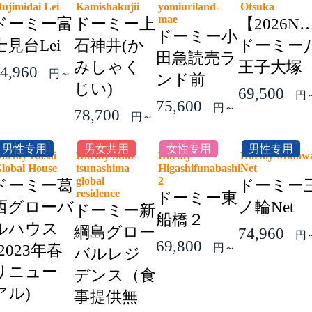
ujimidai Lei
Kamishakujii
yomiuriland-
Otsuka
mae
ドーミー富
ドーミー上
【2026N
ドーミー小
士見台Lei
石神井(か
ドーミー
田急読売ラ
みしゃく
王子大塚
4,960
円～
ンド前
じい)
69,500
円
75,600
円～
78,700
円～
男性专用
男女共用
女性专用
男性专用
ormy Kasai
Dormy Shin-
Dormy
Dormy Minow
lobal House
tsunashima
Higashifunabashi
Net
global
2
ドーミー葛
ドーミー
residence
ドーミー東
西グローバ
ノ輪Net
ドーミー新
船橋２
ルハウス
綱島グロー
74,960
円
69,800
(2023年春
円～
バルレジ
リニュー
デンス（食
アル)
事提供無