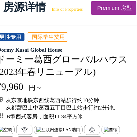
房源详情
Premium 房型
Info of Properties
男性专用
国际学生费用
Dormy Kasai Global House
ドーミー葛西グローバルハウス
(2023年春リニューアル)
79,960
円～
从东京地铁东西线葛西站步行约10分钟
从都营巴士中葛西五丁目巴士站步行约2分钟。
B型西式客房，面积11.34平方米