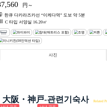
87,560
円～
한큐 다카라즈카선 “이케다역” 도보 약 5분
C 타입 서양실 16.20㎡
사진
大阪・神戸-관련기숙사
Related P
남녀 공용
남녀 공용