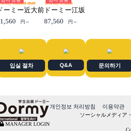
Dormy Kindai-mae
Dormy Esaka
ドーミー近大前
ドーミー江坂
1,560
87,560
円～
円～
Q&A
입실 절차
문의하기
개인정보 처리방침
이용약관
ソーシャルメディア
MANAGER LOGIN
Co