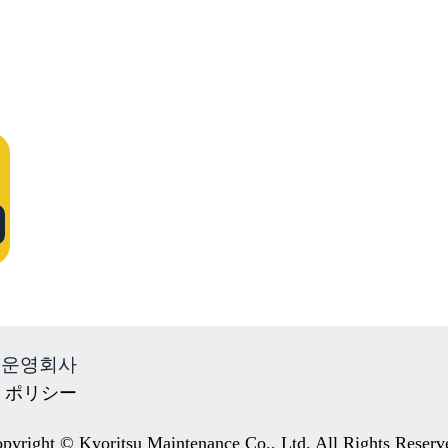
운영회사
・ポリシー
pyright © Kyoritsu Maintenance Co., Ltd. All Rights Reserv