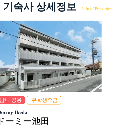
기숙사 상세정보
Info of Properties
남녀 공용
유학생요금
Dormy Ikeda
ドーミー池田