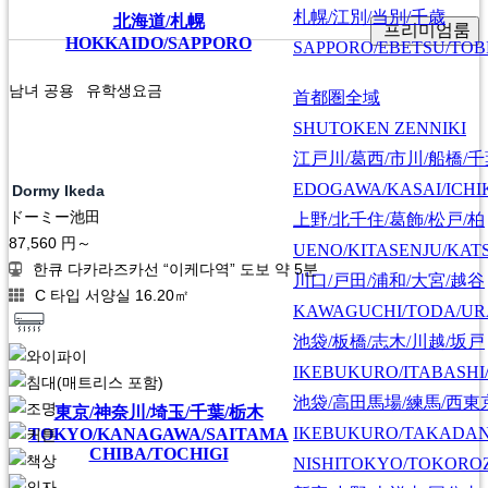
札幌/江別/当別/千歳
北海道/札幌
프리미엄룸
HOKKAIDO/SAPPORO
SAPPORO/EBETSU/TOB
남녀 공용
유학생요금
首都圏全域
SHUTOKEN ZENNIKI
江戸川/葛西/市川/船橋/
EDOGAWA/KASAI/ICHI
Dormy Ikeda
ドーミー池田
上野/北千住/葛飾/松戸/柏
87,560
円～
UENO/KITASENJU/KAT
한큐 다카라즈카선 “이케다역” 도보 약 5분
川口/戸田/浦和/大宮/越谷
C 타입 서양실 16.20㎡
KAWAGUCHI/TODA/UR
池袋/板橋/志木/川越/坂戸
IKEBUKURO/ITABASHI
池袋/高田馬場/練馬/西東
東京/神奈川/埼玉/千葉/栃木
IKEBUKURO/TAKADA
TOKYO/KANAGAWA/SAITAMA
CHIBA/TOCHIGI
NISHITOKYO/TOKORO