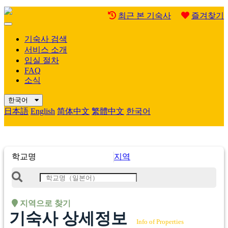
최근 본 기숙사
즐겨찾기
Mobile
Menu
기숙사 검색
서비스 소개
입실 절차
FAQ
소식
한국어
日本語
English
简体中文
繁體中文
한국어
학교명
지역
지역으로 찾기
기숙사 상세정보
Info of Properties