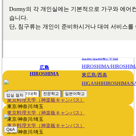
KOBE/ROKKO/ASHIYA/
北九州/小倉
KITAKYUSHU/KOKUR
福岡/熊本/鹿児島/沖縄
福岡/博多/天神/伊都/大
FUKUOKA/KUMAMOTO
KAGOSHIMA/OKINAWA
FUKUOKA/HAKATA/TEN
熊本
KUMAMOTO
、
鹿
広島/広島駅/宇品
HIROSHIMA/HIROSHIMA
広島
HIROSHIMA
東広島/西条
HIGASHIHIROSHIMA/SA
대학・단기대학
전문학교
일본어학교
입실 절차
東京料理大学（神楽板キャンパス）
東京/神奈川/埼玉
東京料理大学（神楽板キャンパス）
東京/神奈川/埼玉
東京料理大学（神楽板キャンパス）
Q&A
東京/神奈川/埼玉