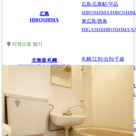
広島/広島駅/宇品
HIROSHIMA/HIROSHIMA
広島
HIROSHIMA
東広島/西条
HIGASHIHIROSHIMA/SA
지역으로 찾기
札幌/江別/当別/千歳
北海道/札幌
HOKKAIDO/SAPPORO
SAPPORO/EBETSU/TOB
仙台/泉/長町/宮城野
仙台/青森/山形
SENDAI/IZUMI/NAGAM
SENDAI/AOMORI/YAMAGATA
弘前
HIROSAKI
、
山形
Y
首都圏全域
SHUTOKEN ZENNIKI
江戸川/葛西/市川/船橋/
EDOGAWA/KASAI/ICHI