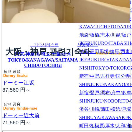
上野/北千住/葛飾/松戸/柏
UENO/KITASENJU/KAT
川口/戸田/浦和/大宮/越谷
KAWAGUCHI/TODA/UR
池袋/板橋/志木/川越/坂戸
IKEBUKURO/ITABASHI
기숙사리스트
신청하기
大阪・神戸-관련기숙사
池袋/高田馬場/練馬/西東
東京/神奈川/埼玉/千葉/栃木
Related Properties
IKEBUKURO/TAKADA
TOKYO/KANAGAWA/SAITAMA
CHIBA/TOCHIGI
NISHITOKYO/TOKORO
남녀 공용
新宿/中野/吉祥寺/国分寺
Dormy Esaka
ドーミー江坂
SHINJUKU/NAKANO/KI
87,560
円～
新宿/登戸/調布/府中/多摩
SHINJUKU/NOBORITO/
남녀 공용
Dormy Kindai-mae
渋谷/川崎/蒲田/横浜/戸塚
ドーミー近大前
SHIBUYA/KAWASAKI/
71,560
円～
町田/相模原/厚木/大和/