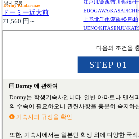
江戸川/葛西/市川/船橋/
남녀 공용
Dormy Kindai-mae
EDOGAWA/KASAI/ICHI
ドーミー近大前
上野/北千住/葛飾/松戸/柏
71,560
円～
UENO/KITASENJU/KAT
川口/戸田/浦和/大宮/越谷
KAWAGUCHI/TODA/UR
池袋/板橋/志木/川越/坂戸
IKEBUKURO/ITABASHI
池袋/高田馬場/練馬/西東
東京/神奈川/埼玉/千葉/栃木
IKEBUKURO/TAKADA
TOKYO/KANAGAWA/SAITAMA
CHIBA/TOCHIGI
NISHITOKYO/TOKORO
新宿/中野/吉祥寺/国分寺
SHINJUKU/NAKANO/KI
新宿/登戸/調布/府中/多摩
SHINJUKU/NOBORITO/
渋谷/川崎/蒲田/横浜/戸塚