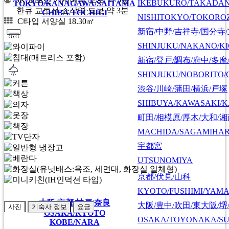
IKEBUKURO/TAKADA
TOKYO/KANAGAWA/SAITAMA
한큐 교토선 쇼작역 도보 약 3분
CHIBA/TOCHIGI
NISHITOKYO/TOKORO
C타입 서양실 18.30㎡
新宿/中野/吉祥寺/国分寺
SHINJUKU/NAKANO/KI
新宿/登戸/調布/府中/多摩
SHINJUKU/NOBORITO/
渋谷/川崎/蒲田/横浜/戸塚
SHIBUYA/KAWASAKI/
町田/相模原/厚木/大和/
MACHIDA/SAGAMIHAR
宇都宮
UTSUNOMIYA
京都/伏見/山科
KYOTO/FUSHIMI/YAM
大阪/京都/神戸/奈良
大阪/豊中/吹田/東大阪/堺
사진
기숙사 정보
요금
OSAKA/KYOTO
OSAKA/TOYONAKA/SU
KOBE/NARA