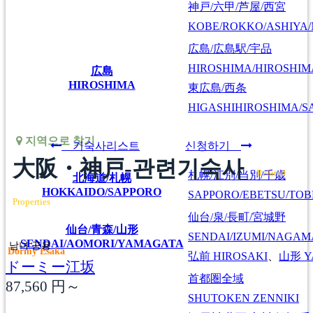
神戸/六甲/芦屋/西宮
KOBE/ROKKO/ASHIYA/
広島/広島駅/宇品
HIROSHIMA/HIROSHIMA
広島
HIROSHIMA
東広島/西条
HIGASHIHIROSHIMA/SA
지역으로 찾기
기숙사리스트
신청하기
大阪・神戸-관련기숙사
Related
札幌/江別/当別/千歳
北海道/札幌
HOKKAIDO/SAPPORO
SAPPORO/EBETSU/TOB
Properties
仙台/泉/長町/宮城野
仙台/青森/山形
SENDAI/IZUMI/NAGAM
SENDAI/AOMORI/YAMAGATA
남녀 공용
Dormy Esaka
弘前
HIROSAKI
、
山形
Y
ドーミー江坂
首都圏全域
87,560
円～
SHUTOKEN ZENNIKI