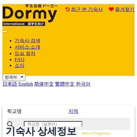
최근 본 기숙사
즐겨찾기
Mobile
Menu
기숙사 검색
서비스 소개
입실 절차
FAQ
소식
한국어
日本語
English
简体中文
繁體中文
한국어
학교명
지역
기숙사 상세정보
Info of Properties