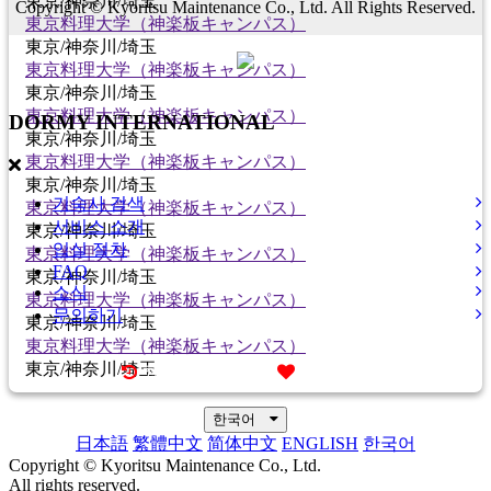
東京/神奈川/埼玉
Copyright © Kyoritsu Maintenance Co., Ltd. All Rights Reserved.
東京料理大学（神楽板キャンパス）
東京/神奈川/埼玉
東京料理大学（神楽板キャンパス）
東京/神奈川/埼玉
東京料理大学（神楽板キャンパス）
DORMY
INTERNATIONAL
東京/神奈川/埼玉
東京料理大学（神楽板キャンパス）
東京/神奈川/埼玉
기숙사 검색
東京料理大学（神楽板キャンパス）
서비스 소개
東京/神奈川/埼玉
입실 절차
東京料理大学（神楽板キャンパス）
FAQ
東京/神奈川/埼玉
소식
東京料理大学（神楽板キャンパス）
문의하기
東京/神奈川/埼玉
東京料理大学（神楽板キャンパス）
東京/神奈川/埼玉
최근 본 기숙사
즐겨찾기
한국어
日本語
繁體中文
简体中文
ENGLISH
한국어
Copyright © Kyoritsu Maintenance Co., Ltd.
All rights reserved.