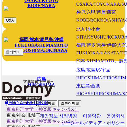
OSAKA/KYOTO
OSAKA/TOYONAKA/SU
KOBE/NARA
神戸/六甲/芦屋/西宮
KOBE/ROKKO/ASHIYA/
Q&A
北九州/小倉
KITAKYUSHU/KOKUR
福岡/熊本/鹿児島/沖縄
福岡/博多/天神/伊都/大
FUKUOKA/KUMAMOTO
KAGOSHIMA/OKINAWA
문의하기
FUKUOKA/HAKATA/TEN
熊本
KUMAMOTO
、
鹿
広島/広島駅/宇品
HIROSHIMA/HIROSHIMA
広島
HIROSHIMA
東広島/西条
HIGASHIHIROSHIMA/SA
MANAGER LOGIN
대학・단기대학
전문학교
일본어학교
東京料理大学（神楽板キャンパス）
東京/神奈川/埼玉
개인정보 처리방침
이용약관
운영회사
東京料理大学（神楽板キャンパス）
ソーシャルメディア・ポリシー