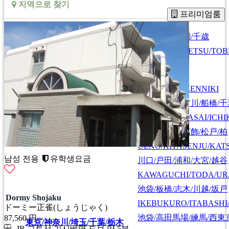
지역으로 찾기
프리미엄룸
札幌/江別/当別/千歳
北海道/札幌
HOKKAIDO/SAPPORO
SAPPORO/EBETSU/TOB
首都圏全域
SHUTOKEN ZENNIKI
江戸川/葛西/市川/船橋/
EDOGAWA/KASAI/ICHI
上野/北千住/葛飾/松戸/柏
UENO/KITASENJU/KAT
남성 전용
유학생요금
川口/戸田/浦和/大宮/越谷
KAWAGUCHI/TODA/UR
池袋/板橋/志木/川越/坂戸
Dormy Shojaku
IKEBUKURO/ITABASHI
ドーミー正雀(しょうじゃく)
池袋/高田馬場/練馬/西東
87,560
円～
東京/神奈川/埼玉/千葉/栃木
JR 교토선 기시베역 도보 약 5분