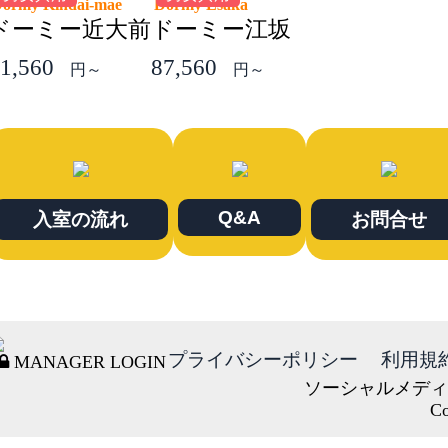
Dormy Kindai-mae
Dormy Esaka
ドーミー近大前
ドーミー江坂
1,560
87,560
円～
円～
Q&A
入室の流れ
お問合せ
プライバシーポリシー
利用規
MANAGER LOGIN
ソーシャルメディ
Co