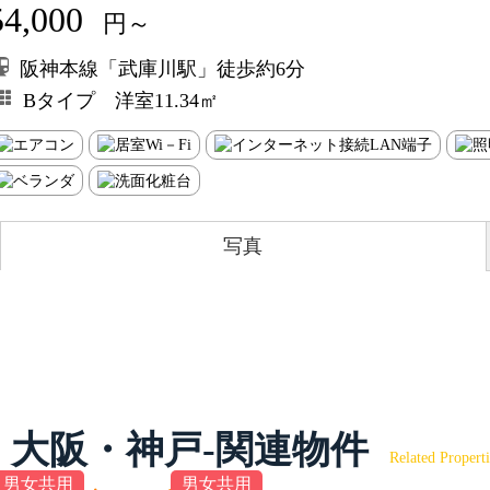
54,000
円～
阪神本線「武庫川駅」徒歩約6分
Bタイプ 洋室11.34㎡
写真
大阪・神戸-関連物件
Related Properti
男女共用
男女共用