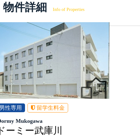
物件詳細
Info of Properties
男性専用
留学生料金
Dormy Mukogawa
ドーミー武庫川