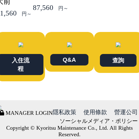
大前
87,560
円～
1,560
円～
Q&A
入住流
查詢
程
隱私政策
使用條款
營運公司
MANAGER LOGIN
ソーシャルメディア・ポリシー
Copyright © Kyoritsu Maintenance Co., Ltd. All Rights
Reserved.