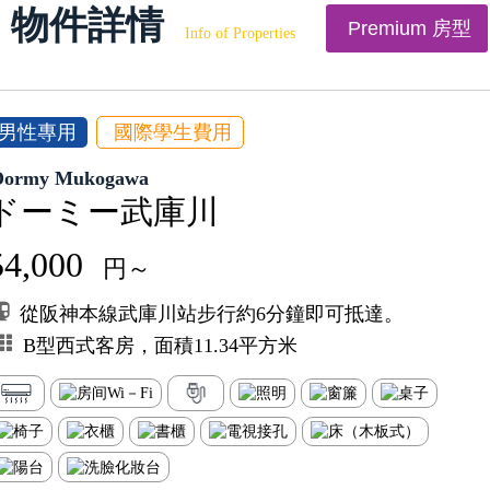
物件詳情
Premium 房型
Info of Properties
男性專用
國際學生費用
Dormy Mukogawa
ドーミー武庫川
54,000
円～
從阪神本線武庫川站步行約6分鐘即可抵達。
B型西式客房，面積11.34平方米