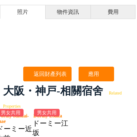
照片
物件資訊
費用
返回財產列表
應用
大阪・神戸-相關宿舍
Related
Properties
男女共用
男女共用
ormy Kindai-
Dormy Esaka
mae
ドーミー江
ドーミー近
坂