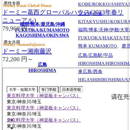
男性专用
KOBE/ROKKO/ASHIYA/
Dormy Kasai Global House
ドーミー葛西グローバルハウス(2023年春リ
北九州/小倉
ニューアル)
KITAKYUSHU/KOKUR
福岡/熊本/鹿児島/沖縄
79,960
円～
福岡/博多/天神/伊都/大
FUKUOKA/KUMAMOTO
KAGOSHIMA/OKINAWA
FUKUOKA/HAKATA/TEN
男女共用
Dormy Shonanfujisawa
熊本
KUMAMOTO
、
鹿
ドーミー湘南藤沢
広島/広島駅/宇品
72,200
円～
HIROSHIMA/HIROSHIMA
広島
HIROSHIMA
東広島/西条
HIGASHIHIROSHIMA/SA
大学・短期大学
专门学校
日本语学校
東京料理大学（神楽板キャンパス）
東京/神奈川/埼玉
東京料理大学（神楽板キャンパス）
東京/神奈川/埼玉
東京料理大学（神楽板キャンパス）
東京/神奈川/埼玉