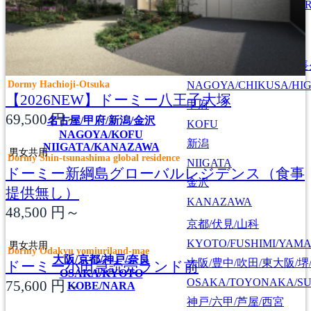
MACHIDA/SAGAMIHAR
宇都宮
UTSUNOMIYA
名古屋/千種/東山/日進/
Dormy Hachioji-Otsuka
NAGOYA/CHIKUSA/HI
【2026NEW】ドーミー八王子大塚
甲府
69,500
円～
名古屋/甲府/新潟/金沢
KOFU
NAGOYA/KOFU
新潟
NIIGATA/KANAZAWA
男女共用
Dormy Shin-tsunashima global residence
NIIGATA
ドーミー新綱島グローバルレジデンス（食事
金沢
提供無し）
KANAZAWA
48,500
円～
京都/伏見/山科
KYOTO/FUSHIMI/YAM
男女共用
Dormy Odakyu yomiuriland-mae
大阪/京都/神戸/奈良
大阪/豊中/吹田/東大阪/堺
ドーミー小田急読売ランド前
OSAKA/KYOTO
OSAKA/TOYONAKA/SU
75,600
円～
KOBE/NARA
神戸/六甲/芦屋/西宮