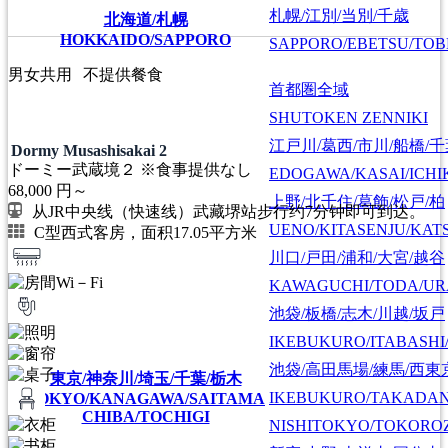
札幌/江別/当別/千歳
北海道/札幌
HOKKAIDO/SAPPORO
SAPPORO/EBETSU/TOB
男女共用
不提供餐食
首都圏全域
SHUTOKEN ZENNIKI
江戸川/葛西/市川/船橋/
Dormy Musashisakai 2
ドーミー武蔵境２ ※食事提供なし
EDOGAWA/KASAI/ICHI
68,000
円～
上野/北千住/葛飾/松戸/柏
从JR中央线（快速线）武藏堺站步行约7分钟即可到达。
UENO/KITASENJU/KAT
C型西式客房，面积17.05平方米
川口/戸田/浦和/大宮/越谷
KAWAGUCHI/TODA/UR
池袋/板橋/志木/川越/坂戸
IKEBUKURO/ITABASHI
池袋/高田馬場/練馬/西東
東京/神奈川/埼玉/千葉/栃木
IKEBUKURO/TAKADA
TOKYO/KANAGAWA/SAITAMA
CHIBA/TOCHIGI
NISHITOKYO/TOKORO