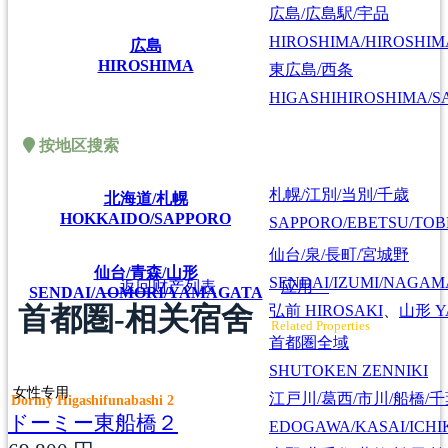
広島/広島駅/宇品
HIROSHIMA/HIROSHIMA
広島
HIROSHIMA
東広島/西条
HIGASHIHIROSHIMA/SA
按地区搜索
札幌/江別/当別/千歳
北海道/札幌
HOKKAIDO/SAPPORO
SAPPORO/EBETSU/TOB
仙台/泉/長町/宮城野
仙台/青森/山形
SENDAI/IZUMI/NAGAM
返回财产列表
应用
SENDAI/AOMORI/YAMAGATA
首都圏-相关宿舍
弘前
HIROSAKI
、
山形
Y
Related Properties
首都圏全域
SHUTOKEN ZENNIKI
女性专用
江戸川/葛西/市川/船橋/
Dormy Higashifunabashi 2
ドーミー東船橋２
EDOGAWA/KASAI/ICHI