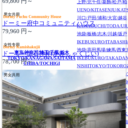
69,800
円～
上野/北千住/葛飾/松戸/柏
UENO/KITASENJU/KAT
男女共用
Dormy Fuchu Community House
川口/戸田/浦和/大宮/越谷
ドーミー府中コミュニティハウス
KAWAGUCHI/TODA/UR
79,960
円～
池袋/板橋/志木/川越/坂戸
IKEBUKURO/ITABASHI
女性专用
Dormy Kamishakujii
池袋/高田馬場/練馬/西東
ドーミー上石神井(かみしゃくじい)
東京/神奈川/埼玉/千葉/栃木
IKEBUKURO/TAKADA
TOKYO/KANAGAWA/SAITAMA
78,700
円～
CHIBA/TOCHIGI
NISHITOKYO/TOKORO
新宿/中野/吉祥寺/国分寺
男女共用
SHINJUKU/NAKANO/KI
新宿/登戸/調布/府中/多摩
SHINJUKU/NOBORITO/
渋谷/川崎/蒲田/横浜/戸塚
SHIBUYA/KAWASAKI/
町田/相模原/厚木/大和/