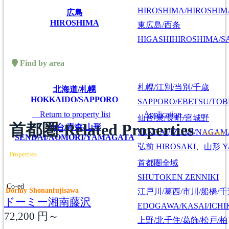
HIROSHIMA/HIROSHIMA
広島
HIROSHIMA
東広島/西条
HIGASHIHIROSHIMA/SA
Find by area
札幌/江別/当別/千歳
北海道/札幌
HOKKAIDO/SAPPORO
SAPPORO/EBETSU/TOB
Return to property list
Application
仙台/泉/長町/宮城野
首都圏-Related Properties
仙台/青森/山形
SENDAI/IZUMI/NAGAM
Related
SENDAI/AOMORI/YAMAGATA
弘前
HIROSAKI
、
山形
Y
Properties
首都圏全域
SHUTOKEN ZENNIKI
Co-ed
Dormy Shonanfujisawa
江戸川/葛西/市川/船橋/
ドーミー湘南藤沢
EDOGAWA/KASAI/ICHI
72,200
円～
上野/北千住/葛飾/松戸/柏