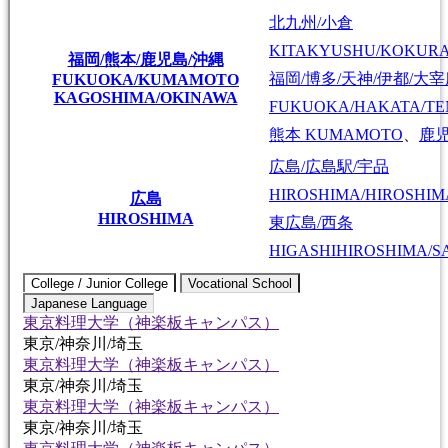
北九州/小倉
KITAKYUSHU/KOKUR
福岡/熊本/鹿児島/沖縄
福岡/博多/天神/伊都/大
FUKUOKA/KUMAMOTO
KAGOSHIMA/OKINAWA
FUKUOKA/HAKATA/TEN
熊本
KUMAMOTO
、
鹿
広島/広島駅/宇品
HIROSHIMA/HIROSHIMA
広島
HIROSHIMA
東広島/西条
HIGASHIHIROSHIMA/SA
College / Junior College
Vocational School
Japanese Language
東京料理大学（神楽板キャンパス）
東京/神奈川/埼玉
東京料理大学（神楽板キャンパス）
東京/神奈川/埼玉
東京料理大学（神楽板キャンパス）
東京/神奈川/埼玉