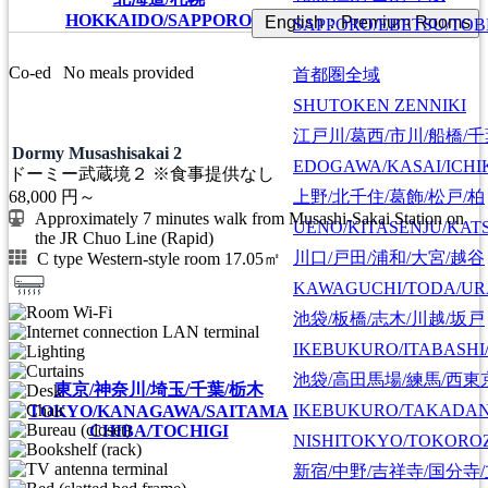
HOKKAIDO/SAPPORO
English：Premium Rooms
SAPPORO/EBETSU/TOB
Co-ed
No meals provided
首都圏全域
SHUTOKEN ZENNIKI
江戸川/葛西/市川/船橋/
Dormy Musashisakai 2
EDOGAWA/KASAI/ICHI
ドーミー武蔵境２ ※食事提供なし
上野/北千住/葛飾/松戸/柏
68,000
円～
Approximately 7 minutes walk from Musashi-Sakai Station on
UENO/KITASENJU/KAT
the JR Chuo Line (Rapid)
川口/戸田/浦和/大宮/越谷
C type Western-style room 17.05㎡
KAWAGUCHI/TODA/UR
池袋/板橋/志木/川越/坂戸
IKEBUKURO/ITABASHI
池袋/高田馬場/練馬/西東
東京/神奈川/埼玉/千葉/栃木
IKEBUKURO/TAKADA
TOKYO/KANAGAWA/SAITAMA
CHIBA/TOCHIGI
NISHITOKYO/TOKORO
新宿/中野/吉祥寺/国分寺