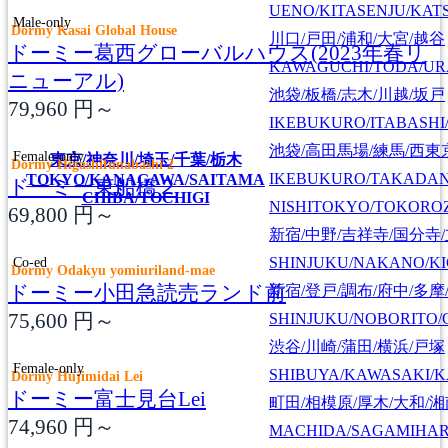
UENO/KITASENJU/KAT
Male-only
Dormy Kasai Global House
川口/戸田/浦和/大宮/越谷
ドーミー葛西グローバルハウス(2023年春リ
KAWAGUCHI/TODA/UR
ニューアル)
池袋/板橋/志木/川越/坂戸
79,960
円～
IKEBUKURO/ITABASHI
池袋/高田馬場/練馬/西東
Female-only
東京/神奈川/埼玉/千葉/栃木
Dormy Higashifunabashi 2
IKEBUKURO/TAKADA
TOKYO/KANAGAWA/SAITAMA
ドーミー東船橋２
CHIBA/TOCHIGI
NISHITOKYO/TOKORO
69,800
円～
新宿/中野/吉祥寺/国分寺
Co-ed
SHINJUKU/NAKANO/KI
Dormy Odakyu yomiuriland-mae
ドーミー小田急読売ランド前
新宿/登戸/調布/府中/多摩
75,600
円～
SHINJUKU/NOBORITO/
渋谷/川崎/蒲田/横浜/戸塚
Female-only
SHIBUYA/KAWASAKI/
Dormy Hujimidai Lei
ドーミー富士見台Lei
町田/相模原/厚木/大和/
74,960
円～
MACHIDA/SAGAMIHAR