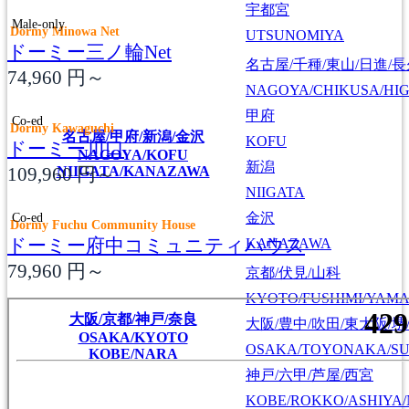
宇都宮
Male-only
Dormy Minowa Net
UTSUNOMIYA
ドーミー三ノ輪Net
名古屋/千種/東山/日進/
74,960
円～
NAGOYA/CHIKUSA/HI
甲府
Co-ed
Dormy Kawaguchi
名古屋/甲府/新潟/金沢
KOFU
ドーミー川口
NAGOYA/KOFU
新潟
109,960
円～
NIIGATA/KANAZAWA
NIIGATA
Co-ed
金沢
Dormy Fuchu Community House
ドーミー府中コミュニティハウス
KANAZAWA
79,960
円～
京都/伏見/山科
KYOTO/FUSHIMI/YAM
大阪/京都/神戸/奈良
大阪/豊中/吹田/東大阪/堺
OSAKA/KYOTO
OSAKA/TOYONAKA/SU
KOBE/NARA
神戸/六甲/芦屋/西宮
KOBE/ROKKO/ASHIYA/