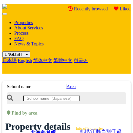
Recently browsed
Liked
Mobile
Menu
Properties
About Services
Process
FAQ
News & Topics
ENGLISH
日本語
English
简体中文
繁體中文
한국어
School name
Area
Find by area
Property details
Info of Properties
札幌/江別/当別/千歳
北海道/札幌