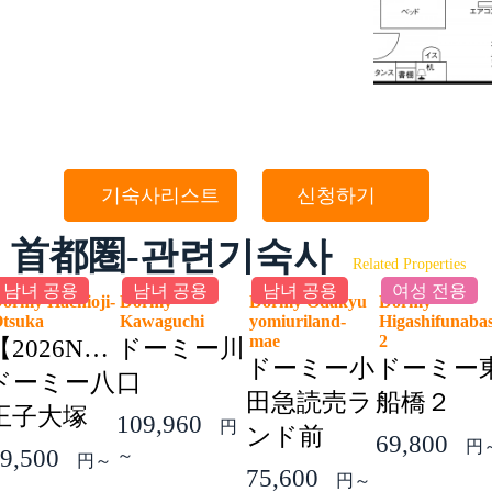
기숙사리스트
신청하기
首都圏-관련기숙사
Related Properties
남녀 공용
남녀 공용
남녀 공용
여성 전용
ormy Hachioji-
Dormy
Dormy Odakyu
Dormy
Otsuka
Kawaguchi
yomiuriland-
Higashifunaba
mae
2
【2026NEW】
ドーミー川
ドーミー小
ドーミー
ドーミー八
口
田急読売ラ
船橋２
王子大塚
109,960
円
ンド前
69,800
円
9,500
～
円～
75,600
円～