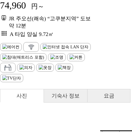
74,960
円～
JR 주오선(쾌속) “고쿠분지역” 도보
약 12분
A 타입 양실 9.72㎡
사진
기숙사 정보
요금