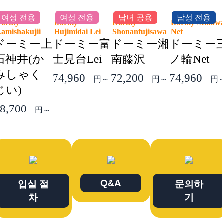
여성 전용
여성 전용
남녀 공용
남성 전용
Dormy
Dormy
Dormy
Dormy Minow
amishakujii
Hujimidai Lei
Shonanfujisawa
Net
ドーミー上
ドーミー富
ドーミー湘
ドーミー
石神井(か
士見台Lei
南藤沢
ノ輪Net
みしゃく
74,960
72,200
74,960
円～
円～
円
じい)
8,700
円～
Q&A
입실 절
문의하
차
기