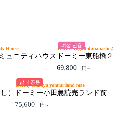
여성 전용
ity House
Dormy Higashifunabashi 2
ミュニティハウス
ドーミー東船橋２
69,800
円～
남녀 공용
Dormy Odakyu yomiuriland-mae
無し）
ドーミー小田急読売ランド前
75,600
円～