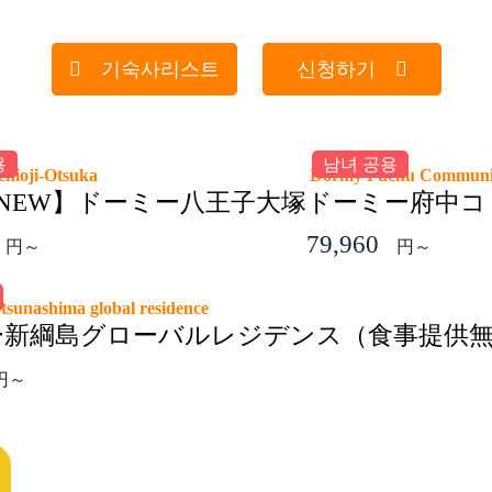
기숙사리스트
신청하기
용
남녀 공용
chioji-Otsuka
Dormy Fuchu Commun
26NEW】ドーミー八王子大塚
ドーミー府中コ
79,960
円～
円～
tsunashima global residence
ー新綱島グローバルレジデンス（食事提供
円～