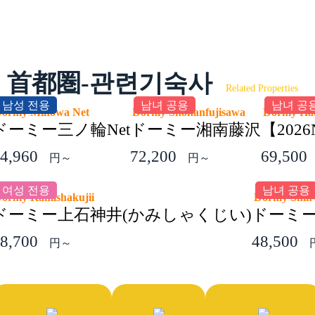
首都圏-관련기숙사
Related Properties
남성 전용
남녀 공용
남녀 공
Dormy Minowa Net
Dormy Shonanfujisawa
Dormy Ha
ドーミー三ノ輪Net
ドーミー湘南藤沢
【20
4,960
72,200
69,500
円～
円～
여성 전용
남녀 공용
ormy Kamishakujii
Dormy Shin-
ドーミー上石神井(かみしゃくじい)
ドーミ
8,700
48,500
円～