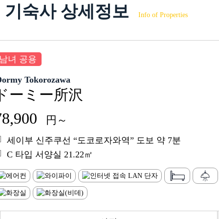
기숙사 상세정보
Info of Properties
남녀 공용
Dormy Tokorozawa
ドーミー所沢
78,900
円～
세이부 신주쿠선 “도코로자와역” 도보 약 7분
C 타입 서양실 21.22㎡