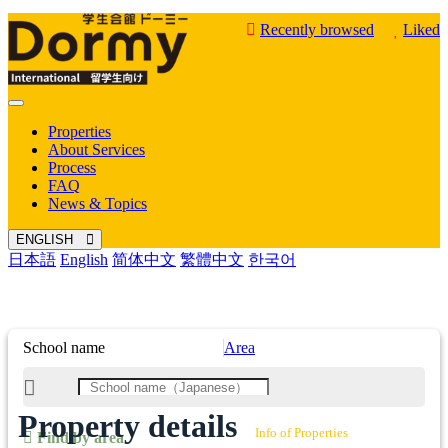
Recently browsed
Liked
Mobile
Menu
Properties
About Services
Process
FAQ
News & Topics
ENGLISH
日本語
English
简体中文
繁體中文
한국어
School name
Area
Property details
Info of Properties
Find by area