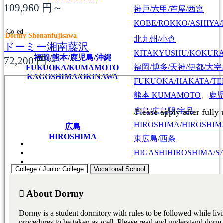
109,960
円～
神戸/六甲/芦屋/西宮
KOBE/ROKKO/ASHIYA/
Co-ed
Dormy Shonanfujisawa
北九州/小倉
ドーミー湘南藤沢
KITAKYUSHU/KOKUR
福岡/熊本/鹿児島/沖縄
72,200
円～
福岡/博多/天神/伊都/大
FUKUOKA/KUMAMOTO
KAGOSHIMA/OKINAWA
FUKUOKA/HAKATA/TEN
熊本
KUMAMOTO
、
鹿
広島/広島駅/宇品
HIROSHIMA/HIROSHIMA
広島
HIROSHIMA
東広島/西条
HIGASHIHIROSHIMA/SA
College / Junior College
Vocational School
Japanese Language
東京料理大学（神楽板キャンパス）
東京/神奈川/埼玉
東京料理大学（神楽板キャンパス）
東京/神奈川/埼玉