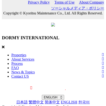
Privacy Policy
Terms of Use
About Company
ソーシャルメディア・ポリシー
Copyright © Kyoritsu Maintenance Co., Ltd. All Rights Reserved.
DORMY
INTERNATIONAL
Properties
About Services
Process
FAQ
News & Topics
Contact US
Recently browsed
Liked
ENGLISH
日本語
繁體中文
简体中文
ENGLISH
한국어