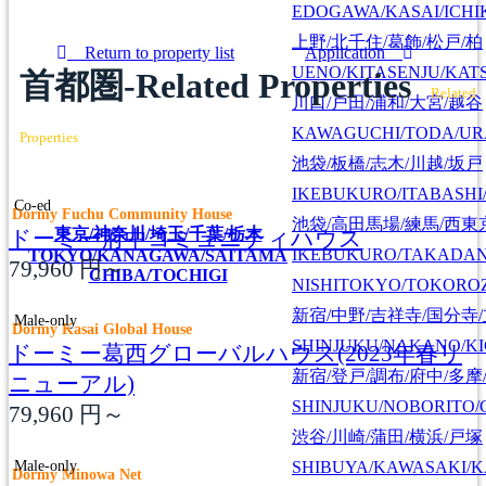
EDOGAWA/KASAI/ICHI
上野/北千住/葛飾/松戸/柏
Return to property list
Application
UENO/KITASENJU/KAT
首都圏-Related Properties
Related
川口/戸田/浦和/大宮/越谷
KAWAGUCHI/TODA/UR
Properties
池袋/板橋/志木/川越/坂戸
IKEBUKURO/ITABASHI
Co-ed
Dormy Fuchu Community House
池袋/高田馬場/練馬/西東
東京/神奈川/埼玉/千葉/栃木
ドーミー府中コミュニティハウス
IKEBUKURO/TAKADA
TOKYO/KANAGAWA/SAITAMA
79,960
円～
CHIBA/TOCHIGI
NISHITOKYO/TOKORO
新宿/中野/吉祥寺/国分寺
Male-only
Dormy Kasai Global House
SHINJUKU/NAKANO/KI
ドーミー葛西グローバルハウス(2023年春リ
新宿/登戸/調布/府中/多摩
ニューアル)
SHINJUKU/NOBORITO/
79,960
円～
渋谷/川崎/蒲田/横浜/戸塚
Male-only
SHIBUYA/KAWASAKI/
Dormy Minowa Net