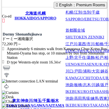
English：Premium Rooms
札幌/江別/当別/千歳
北海道/札幌
Co-ed
HOKKAIDO/SAPPORO
SAPPORO/EBETSU/TOB
首都圏全域
Dormy Shonanfujisawa
SHUTOKEN ZENNIKI
ドーミー湘南藤沢
江戸川/葛西/市川/船橋/
72,200
円～
Approximately 6 minutes walk from Kanagawa Chuo Kotsu Bus
EDOGAWA/KASAI/ICHI
Minami-Oyama bus stop, or 10 minutes by bus from Shonandai
上野/北千住/葛飾/松戸/柏
Station
D type Western-style room 16.34㎡
UENO/KITASENJU/KAT
川口/戸田/浦和/大宮/越谷
KAWAGUCHI/TODA/UR
池袋/板橋/志木/川越/坂戸
IKEBUKURO/ITABASHI
池袋/高田馬場/練馬/西東
東京/神奈川/埼玉/千葉/栃木
IKEBUKURO/TAKADA
TOKYO/KANAGAWA/SAITAMA