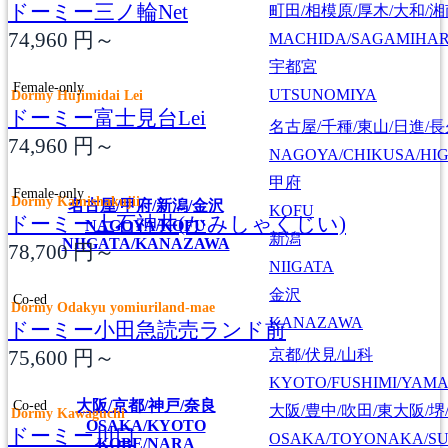
ドーミー三ノ輪Net
町田/相模原/厚木/大和/
74,960
円～
MACHIDA/SAGAMIHAR
宇都宮
Female-only
UTSUNOMIYA
Dormy Hujimidai Lei
ドーミー富士見台Lei
名古屋/千種/東山/日進/
74,960
円～
NAGOYA/CHIKUSA/HI
甲府
Female-only
Dormy Kamishakujii
名古屋/甲府/新潟/金沢
KOFU
ドーミー上石神井(かみしゃくじい)
NAGOYA/KOFU
新潟
NIIGATA/KANAZAWA
78,700
円～
NIIGATA
金沢
Co-ed
Dormy Odakyu yomiuriland-mae
KANAZAWA
ドーミー小田急読売ランド前
75,600
円～
京都/伏見/山科
KYOTO/FUSHIMI/YAM
Co-ed
大阪/京都/神戸/奈良
大阪/豊中/吹田/東大阪/堺
Dormy Kawaguchi
OSAKA/KYOTO
ドーミー川口
OSAKA/TOYONAKA/SU
KOBE/NARA