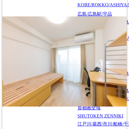
KOBE/ROKKO/ASHIYA/
広島/広島駅/宇品
HIROSHIMA/HIROSHIMA
広島
HIROSHIMA
東広島/西条
HIGASHIHIROSHIMA/SA
Find by area
札幌/江別/当別/千歳
北海道/札幌
HOKKAIDO/SAPPORO
SAPPORO/EBETSU/TOB
仙台/泉/長町/宮城野
仙台/青森/山形
SENDAI/IZUMI/NAGAM
SENDAI/AOMORI/YAMAGATA
弘前
HIROSAKI
、
山形
Y
首都圏全域
SHUTOKEN ZENNIKI
江戸川/葛西/市川/船橋/