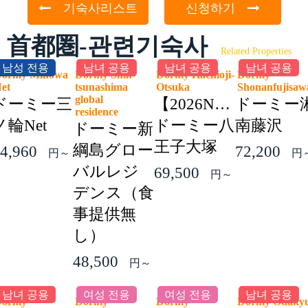
기숙사리스트
신청하기
首都圏-관련기숙사
Related Properties
남성 전용
남녀 공용
남녀 공용
남녀 공용
ormy Minowa
Dormy Shin-
Dormy Hachioji-
Dormy
Net
tsunashima
Otsuka
Shonanfujis
global
ドーミー三
【2026NEW】
ドーミー
residence
ノ輪Net
ドーミー八
南藤沢
ドーミー新
王子大塚
綱島グロー
4,960
72,200
円～
円
バルレジ
69,500
円～
デンス（食
事提供無
し）
48,500
円～
남녀 공용
여성 전용
여성 전용
남녀 공용
Dormy
Dormy
Dormy
Dormy Odaky