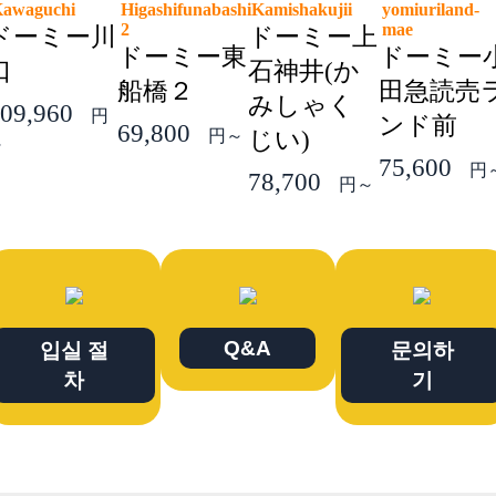
Kawaguchi
Higashifunabashi
Kamishakujii
yomiuriland-
2
mae
ドーミー川
ドーミー上
ドーミー東
ドーミー
口
石神井(か
船橋２
田急読売
みしゃく
09,960
円
ンド前
69,800
円～
じい)
～
75,600
円
78,700
円～
Q&A
입실 절
문의하
차
기