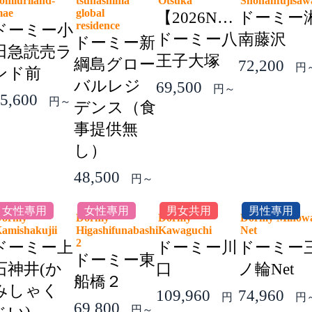
omiuriland-
tsunashima
Otsuka
Shonanfujis
mae
global
【2026NEW】
ドーミー
residence
ドーミー小
ドーミー八
南藤沢
ドーミー新
田急読売ラ
王子大塚
綱島グロー
72,200
円
ンド前
バルレジ
69,500
円～
5,600
円～
デンス（食
事提供無
し）
48,500
円～
女性專用
女性專用
男女共用
男性專用
Dormy
Dormy
Dormy
Dormy Minow
amishakujii
Higashifunabashi
Kawaguchi
Net
2
ドーミー上
ドーミー川
ドーミー
ドーミー東
石神井(か
口
ノ輪Net
船橋２
みしゃく
109,960
74,960
円
円
69,800
円～