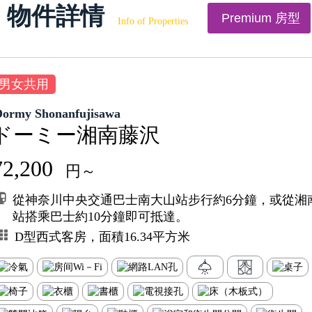
物件詳情
Premium 房型
Info of Properties
男女共用
Dormy Shonanfujisawa
ドーミー湘南藤沢
72,200
円～
從神奈川中央交通巴士南大山站步行約6分鐘，或從湘
站搭乘巴士約10分鐘即可抵達。
D型西式客房，面積16.34平方米