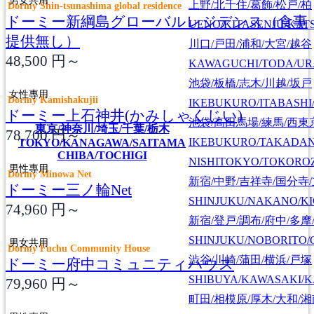
男女共用
上野/北千住/葛飾/松戸/柏
Dormy Shin-tsunashima global residence
ドーミー新綱島グローバルレジデンス（食事
UENO/KITASENJU/KAT
提供無し）
川口/戸田/浦和/大宮/越谷
48,500
円～
KAWAGUCHI/TODA/UR
池袋/板橋/志木/川越/坂戸
女性專用
Dormy Kamishakujii
IKEBUKURO/ITABASHI
ドーミー上石神井(かみしゃくじい)
池袋/高田馬場/練馬/西東
東京/神奈川/埼玉/千葉/栃木
78,700
円～
IKEBUKURO/TAKADA
TOKYO/KANAGAWA/SAITAMA
CHIBA/TOCHIGI
NISHITOKYO/TOKORO
男性專用
Dormy Minowa Net
新宿/中野/吉祥寺/国分寺
ドーミー三ノ輪Net
SHINJUKU/NAKANO/KI
74,960
円～
新宿/登戸/調布/府中/多摩
SHINJUKU/NOBORITO/
男女共用
Dormy Fuchu Community House
渋谷/川崎/蒲田/横浜/戸塚
ドーミー府中コミュニティハウス
SHIBUYA/KAWASAKI/
79,960
円～
町田/相模原/厚木/大和/