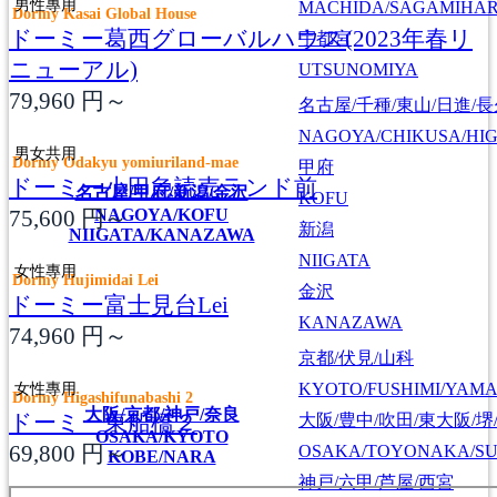
男性專用
MACHIDA/SAGAMIHAR
Dormy Kasai Global House
ドーミー葛西グローバルハウス(2023年春リ
宇都宮
ニューアル)
UTSUNOMIYA
79,960
円～
名古屋/千種/東山/日進/
NAGOYA/CHIKUSA/HI
男女共用
Dormy Odakyu yomiuriland-mae
甲府
ドーミー小田急読売ランド前
名古屋/甲府/新潟/金沢
KOFU
75,600
円～
NAGOYA/KOFU
新潟
NIIGATA/KANAZAWA
NIIGATA
女性專用
Dormy Hujimidai Lei
金沢
ドーミー富士見台Lei
KANAZAWA
74,960
円～
京都/伏見/山科
女性專用
KYOTO/FUSHIMI/YAM
Dormy Higashifunabashi 2
大阪/京都/神戸/奈良
ドーミー東船橋２
大阪/豊中/吹田/東大阪/堺
OSAKA/KYOTO
69,800
円～
OSAKA/TOYONAKA/SU
KOBE/NARA
神戸/六甲/芦屋/西宮