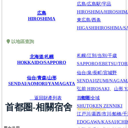
広島/広島駅/宇品
HIROSHIMA/HIROSHIMA
広島
HIROSHIMA
東広島/西条
HIGASHIHIROSHIMA/SA
以地區查詢
札幌/江別/当別/千歳
北海道/札幌
HOKKAIDO/SAPPORO
SAPPORO/EBETSU/TOB
仙台/泉/長町/宮城野
仙台/青森/山形
SENDAI/IZUMI/NAGAM
SENDAI/AOMORI/YAMAGATA
弘前
HIROSAKI
、
山形
Y
返回財產列表
應用
首都圏全域
首都圏-相關宿舍
SHUTOKEN ZENNIKI
Related Properties
江戸川/葛西/市川/船橋/
EDOGAWA/KASAI/ICHI