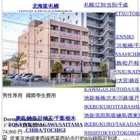
札幌/江別/当別/千歳
北海道/札幌
HOKKAIDO/SAPPORO
SAPPORO/EBETSU/TOB
首都圏全域
SHUTOKEN ZENNIKI
江戸川/葛西/市川/船橋/
EDOGAWA/KASAI/ICHI
上野/北千住/葛飾/松戸/柏
UENO/KITASENJU/KAT
川口/戸田/浦和/大宮/越谷
KAWAGUCHI/TODA/UR
男性專用
國際學生費用
池袋/板橋/志木/川越/坂戸
IKEBUKURO/ITABASHI
池袋/高田馬場/練馬/西東
東京/神奈川/埼玉/千葉/栃木
Dormy Nishikasai Net
IKEBUKURO/TAKADA
TOKYO/KANAGAWA/SAITAMA
ドーミー西葛西Net
CHIBA/TOCHIGI
74,960
円～
NISHITOKYO/TOKORO
從東京地鐵東西線西葛西站步行約8分鐘即可到達。