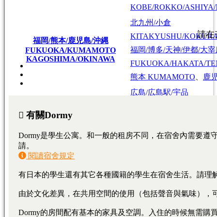
KOBE/ROKKO/ASHIYA/
北九州/小倉
KITAKYUSHU/KOKUR
福岡/熊本/鹿児島/沖縄
福岡/博多/天神/伊都/大
FUKUOKA/KUMAMOTO
KAGOSHIMA/OKINAWA
FUKUOKA/HAKATA/TEN
熊本
KUMAMOTO
、
鹿
広島/広島駅/宇品
HIROSHIMA/HIROSHIMA
広島
HIROSHIMA
東広島/西条
HIGASHIHIROSHIMA/SA
大學・短期大學
專門學校
日本語學校
東京料理大学（神楽板キャンパス）
東京/神奈川/埼玉
東京料理大学（神楽板キャンパス）
東京/神奈川/埼玉
東京料理大学（神楽板キャンパス）
東京/神奈川/埼玉