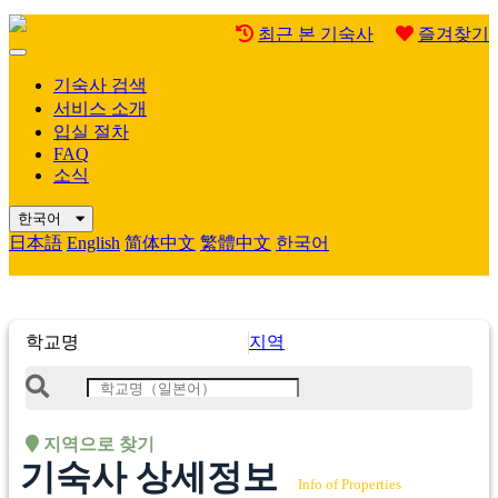
최근 본 기숙사
즐겨찾기
Mobile
Menu
기숙사 검색
서비스 소개
입실 절차
FAQ
소식
한국어
日本語
English
简体中文
繁體中文
한국어
학교명
지역
지역으로 찾기
기숙사 상세정보
Info of Properties