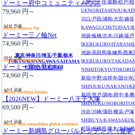
ドーミー府中コミュニティハウス
上野/北千住/葛飾/松戸/柏
79,960
円～
UENO/KITASENJU/KAT
川口/戸田/浦和/大宮/越谷
남성 전용
KAWAGUCHI/TODA/UR
Dormy Minowa Net
ドーミー三ノ輪Net
池袋/板橋/志木/川越/坂戸
74,960
円～
IKEBUKURO/ITABASHI
池袋/高田馬場/練馬/西東
東京/神奈川/埼玉/千葉/栃木
여성 전용
Dormy Hujimidai Lei
IKEBUKURO/TAKADA
TOKYO/KANAGAWA/SAITAMA
ドーミー富士見台Lei
CHIBA/TOCHIGI
NISHITOKYO/TOKORO
74,960
円～
新宿/中野/吉祥寺/国分寺
SHINJUKU/NAKANO/KI
남녀 공용
Dormy Hachioji-Otsuka
新宿/登戸/調布/府中/多摩
【2026NEW】ドーミー八王子大塚
SHINJUKU/NOBORITO/
69,500
円～
渋谷/川崎/蒲田/横浜/戸塚
SHIBUYA/KAWASAKI/
남녀 공용
Dormy Shin-tsunashima global residence
町田/相模原/厚木/大和/
ドーミー新綱島グローバルレジデンス（食事