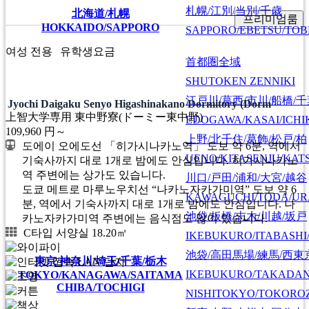
札幌/江別/当別/千歳
北海道/札幌
프리미엄룸
HOKKAIDO/SAPPORO
SAPPORO/EBETSU/TOB
여성 전용
유학생요금
首都圏全域
SHUTOKEN ZENNIKI
江戸川/葛西/市川/船橋/
Jyochi Daigaku Senyo Higashinakano Dormitory (Dorm
上智大学専用 東中野寮(ドーミー東中野)
EDOGAWA/KASAI/ICHI
109,960
円～
上野/北千住/葛飾/松戸/柏
도에이 오에도선 「히가시나카노역」 도보 약 6분, 역에서
UENO/KITASENJU/KAT
기숙사까지 대로 1개로 밤에도 안심입니다. 히가시나카노
역 주변에는 상가도 있습니다.
川口/戸田/浦和/大宮/越谷
도쿄 메트로 마루노우치선 “나카노자카가미역” 도보 약 6
KAWAGUCHI/TODA/UR
분, 역에서 기숙사까지 대로 1개로 밤에도 안심입니다. 나
池袋/板橋/志木/川越/坂戸
카노자카가미역 주변에는 음식점도 많이 있습니다.
C타입 서양실 18.20㎡
IKEBUKURO/ITABASHI
池袋/高田馬場/練馬/西東
東京/神奈川/埼玉/千葉/栃木
IKEBUKURO/TAKADA
TOKYO/KANAGAWA/SAITAMA
CHIBA/TOCHIGI
NISHITOKYO/TOKORO