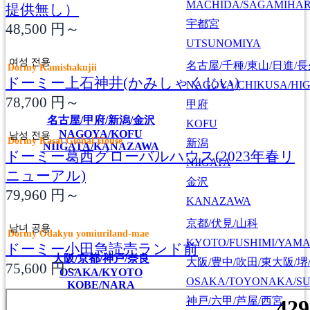
MACHIDA/SAGAMIHAR
提供無し）
宇都宮
48,500
円～
UTSUNOMIYA
여성 전용
名古屋/千種/東山/日進/
Dormy Kamishakujii
ドーミー上石神井(かみしゃくじい)
NAGOYA/CHIKUSA/HI
78,700
円～
甲府
名古屋/甲府/新潟/金沢
KOFU
NAGOYA/KOFU
남성 전용
Dormy Kasai Global House
新潟
NIIGATA/KANAZAWA
ドーミー葛西グローバルハウス(2023年春リ
NIIGATA
ニューアル)
金沢
79,960
円～
KANAZAWA
京都/伏見/山科
남녀 공용
Dormy Odakyu yomiuriland-mae
KYOTO/FUSHIMI/YAM
ドーミー小田急読売ランド前
大阪/京都/神戸/奈良
大阪/豊中/吹田/東大阪/堺
75,600
円～
OSAKA/KYOTO
OSAKA/TOYONAKA/SU
KOBE/NARA
神戸/六甲/芦屋/西宮