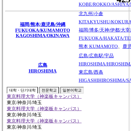
KOBE/ROKKO/ASHIYA/
北九州/小倉
KITAKYUSHU/KOKUR
福岡/熊本/鹿児島/沖縄
福岡/博多/天神/伊都/大
FUKUOKA/KUMAMOTO
KAGOSHIMA/OKINAWA
FUKUOKA/HAKATA/TEN
熊本
KUMAMOTO
、
鹿
広島/広島駅/宇品
HIROSHIMA/HIROSHIMA
広島
HIROSHIMA
東広島/西条
HIGASHIHIROSHIMA/SA
대학・단기대학
전문학교
일본어학교
東京料理大学（神楽板キャンパス）
東京/神奈川/埼玉
東京料理大学（神楽板キャンパス）
東京/神奈川/埼玉
東京料理大学（神楽板キャンパス）
東京/神奈川/埼玉