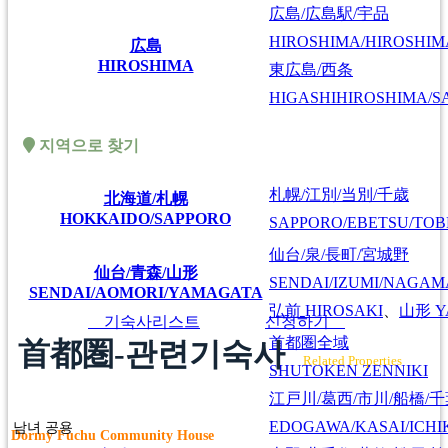
広島/広島駅/宇品
HIROSHIMA/HIROSHIMA
広島
HIROSHIMA
東広島/西条
HIGASHIHIROSHIMA/SA
지역으로 찾기
札幌/江別/当別/千歳
北海道/札幌
HOKKAIDO/SAPPORO
SAPPORO/EBETSU/TOB
仙台/泉/長町/宮城野
仙台/青森/山形
SENDAI/IZUMI/NAGAM
SENDAI/AOMORI/YAMAGATA
弘前
HIROSAKI
、
山形
Y
기숙사리스트
신청하기
首都圏全域
首都圏-관련기숙사
Related Properties
SHUTOKEN ZENNIKI
江戸川/葛西/市川/船橋/
EDOGAWA/KASAI/ICHI
남녀 공용
Dormy Fuchu Community House