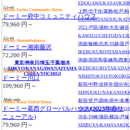
EDOGAWA/KASAI/ICHI
Co-ed
Dormy Fuchu Community House
上野/北千住/葛飾/松戸/柏
ドーミー府中コミュニティハウス
UENO/KITASENJU/KAT
79,960
円～
川口/戸田/浦和/大宮/越谷
KAWAGUCHI/TODA/UR
Co-ed
Dormy Shonanfujisawa
池袋/板橋/志木/川越/坂戸
ドーミー湘南藤沢
IKEBUKURO/ITABASHI
72,200
円～
池袋/高田馬場/練馬/西東
東京/神奈川/埼玉/千葉/栃木
IKEBUKURO/TAKADA
TOKYO/KANAGAWA/SAITAMA
Co-ed
Dormy Kawaguchi
CHIBA/TOCHIGI
NISHITOKYO/TOKORO
ドーミー川口
新宿/中野/吉祥寺/国分寺
109,960
円～
SHINJUKU/NAKANO/KI
Male-only
新宿/登戸/調布/府中/多摩
Dormy Kasai Global House
ドーミー葛西グローバルハウス(2023年春リ
SHINJUKU/NOBORITO/
ニューアル)
渋谷/川崎/蒲田/横浜/戸塚
79,960
円～
SHIBUYA/KAWASAKI/