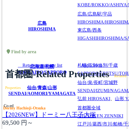
KOBE/ROKKO/ASHIYA/
広島/広島駅/宇品
HIROSHIMA/HIROSHIMA
広島
HIROSHIMA
東広島/西条
HIGASHIHIROSHIMA/SA
Find by area
Return to property list
Application
札幌/江別/当別/千歳
北海道/札幌
首都圏-Related Properties
HOKKAIDO/SAPPORO
SAPPORO/EBETSU/TOB
Related
仙台/泉/長町/宮城野
仙台/青森/山形
Properties
SENDAI/IZUMI/NAGAM
SENDAI/AOMORI/YAMAGATA
弘前
HIROSAKI
、
山形
Y
Co-ed
首都圏全域
Dormy Hachioji-Otsuka
【2026NEW】ドーミー八王子大塚
SHUTOKEN ZENNIKI
69,500
円～
江戸川/葛西/市川/船橋/