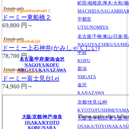
町田/相模原/厚木/大和/
Female-only
Dormy Higashifunabashi 2
MACHIDA/SAGAMIHAR
ドーミー東船橋２
宇都宮
69,800
円～
UTSUNOMIYA
名古屋/千種/東山/日進/
Female-only
Dormy Kamishakujii
NAGOYA/CHIKUSA/HI
ドーミー上石神井(かみしゃくじい)
甲府
78,700
円～
名古屋/甲府/新潟/金沢
KOFU
NAGOYA/KOFU
新潟
Female-only
NIIGATA/KANAZAWA
Dormy Hujimidai Lei
NIIGATA
ドーミー富士見台Lei
金沢
74,960
円～
KANAZAWA
京都/伏見/山科
KYOTO/FUSHIMI/YAM
大阪/京都/神戸/奈良
大阪/豊中/吹田/東大阪/堺
OSAKA/KYOTO
OSAKA/TOYONAKA/SU
KOBE/NARA