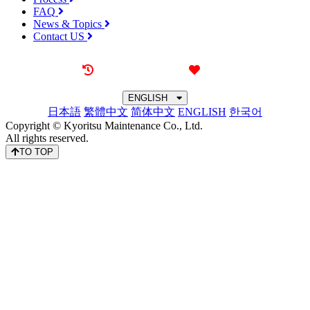
FAQ
News & Topics
Contact US
Recently browsed
Liked
ENGLISH
日本語
繁體中文
简体中文
ENGLISH
한국어
Copyright © Kyoritsu Maintenance Co., Ltd.
All rights reserved.
TO TOP