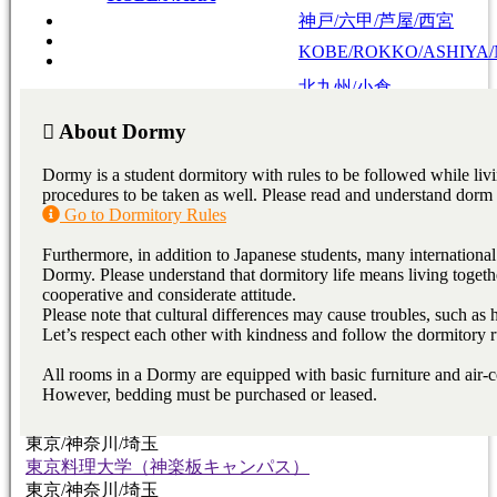
神戸/六甲/芦屋/西宮
KOBE/ROKKO/ASHIYA/
北九州/小倉
KITAKYUSHU/KOKUR
福岡/熊本/鹿児島/沖縄
福岡/博多/天神/伊都/大
FUKUOKA/KUMAMOTO
KAGOSHIMA/OKINAWA
FUKUOKA/HAKATA/TEN
熊本
KUMAMOTO
、
鹿
広島/広島駅/宇品
HIROSHIMA/HIROSHIMA
広島
HIROSHIMA
東広島/西条
HIGASHIHIROSHIMA/SA
College / Junior College
Vocational School
Japanese Language
東京料理大学（神楽板キャンパス）
東京/神奈川/埼玉
東京料理大学（神楽板キャンパス）
東京/神奈川/埼玉