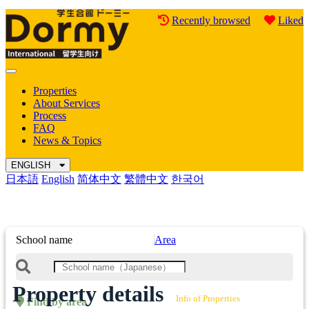
Recently browsed
Liked
Mobile
Menu
Properties
About Services
Process
FAQ
News & Topics
ENGLISH
日本語
English
简体中文
繁體中文
한국어
School name
Area
Property details
Info of Properties
Find by area