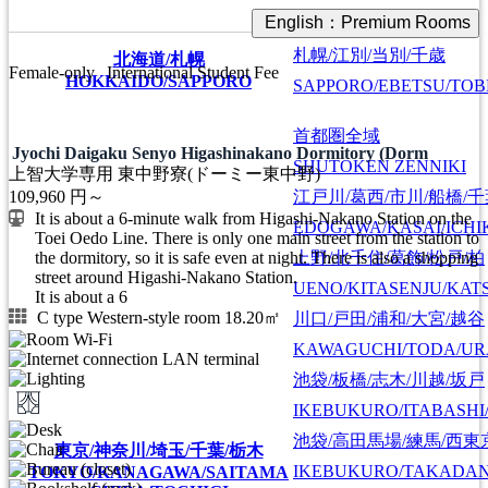
English：Premium Rooms
札幌/江別/当別/千歳
北海道/札幌
Female-only
International Student Fee
HOKKAIDO/SAPPORO
SAPPORO/EBETSU/TOB
首都圏全域
Jyochi Daigaku Senyo Higashinakano Dormitory (Dorm
SHUTOKEN ZENNIKI
上智大学専用 東中野寮(ドーミー東中野)
江戸川/葛西/市川/船橋/
109,960
円～
It is about a 6-minute walk from Higashi-Nakano Station on the
EDOGAWA/KASAI/ICHI
Toei Oedo Line. There is only one main street from the station to
上野/北千住/葛飾/松戸/柏
the dormitory, so it is safe even at night. There is also a shopping
street around Higashi-Nakano Station.
UENO/KITASENJU/KAT
It is about a 6
C type Western-style room 18.20㎡
川口/戸田/浦和/大宮/越谷
KAWAGUCHI/TODA/UR
池袋/板橋/志木/川越/坂戸
IKEBUKURO/ITABASHI
池袋/高田馬場/練馬/西東
東京/神奈川/埼玉/千葉/栃木
IKEBUKURO/TAKADA
TOKYO/KANAGAWA/SAITAMA