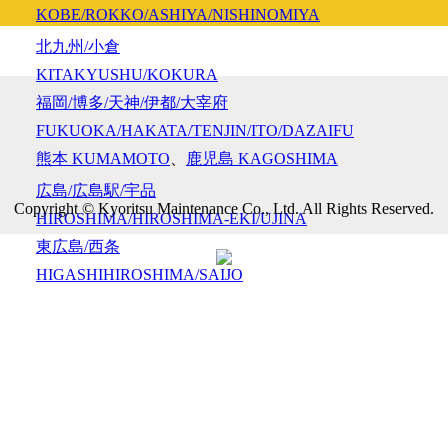
KOBE/ROKKO/ASHIYA/NISHINOMIYA
北九州/小倉
KITAKYUSHU/KOKURA
福岡/博多/天神/伊都/大宰府
FUKUOKA/HAKATA/TENJIN/ITO/DAZAIFU
熊本
KUMAMOTO
、
鹿児島
KAGOSHIMA
広島/広島駅/宇品
Copyright © Kyoritsu Maintenance Co., Ltd. All Rights Reserved.
HIROSHIMA/HIROSHIMA-EKI/UJINA
東広島/西条
HIGASHIHIROSHIMA/SAIJO