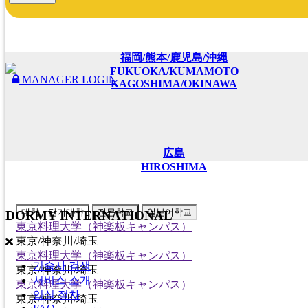
福岡/熊本/鹿児島/沖縄
FUKUOKA/KUMAMOTO
MANAGER LOGIN
KAGOSHIMA/OKINAWA
広島
HIROSHIMA
대학・단기대학
전문학교
일본어학교
DORMY
INTERNATIONAL
東京料理大学（神楽板キャンパス）
東京/神奈川/埼玉
東京料理大学（神楽板キャンパス）
기숙사 검색
東京/神奈川/埼玉
서비스 소개
東京料理大学（神楽板キャンパス）
입실 절차
東京/神奈川/埼玉