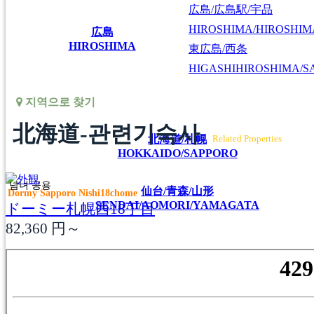
広島/広島駅/宇品
HIROSHIMA/HIROSHIMA
広島
HIROSHIMA
東広島/西条
HIGASHIHIROSHIMA/SA
지역으로 찾기
北海道-관련기숙사
北海道/札幌
Related Properties
HOKKAIDO/SAPPORO
남녀 공용
仙台/青森/山形
Dormy Sapporo Nishi18chome
SENDAI/AOMORI/YAMAGATA
ドーミー札幌西18丁目
82,360
円～