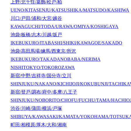
上野/北千住/葛飾/松戸/柏
UENO/KITASENJU/KATSUSHIKA/MATSUDO/KASHIWA
川口/戸田/浦和/大宮/越谷
KAWAGUCHI/TODA/URAWA/OMIYA/KOSHIGAYA
池袋/板橋/志木/川越/坂戸
IKEBUKURO/ITABASHI/SHIKI/KAWAGOE/SAKADO
池袋/高田馬場/練馬/西東京/所沢
IKEBUKURO/TAKADANOBABA/NERIMA
NISHITOKYO/TOKOROZAWA
新宿/中野/吉祥寺/国分寺/立川
SHINJUKU/NAKANO/KICHIJOJI/KOKUBUNJI/TACHIK
新宿/登戸/調布/府中/多摩/八王子
SHINJUKU/NOBORITO/CHOFU/FUCHU/TAMA/HACHIOJ
渋谷/川崎/蒲田/横浜/戸塚
SHIBUYA/KAWASAKI/KAMATA/YOKOHAMA/TOTSUK
町田/相模原/厚木/大和/湘南