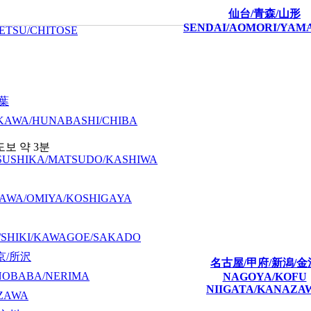
仙台/青森/山形
SENDAI/AOMORI/YAM
ETSU/CHITOSE
千葉
KAWA/HUNABASHI/CHIBA
보 약 3분
SUSHIKA/MATSUDO/KASHIWA
AWA/OMIYA/KOSHIGAYA
/SHIKI/KAWAGOE/SAKADO
京/所沢
名古屋/甲府/新潟/金
NOBABA/NERIMA
NAGOYA/KOFU
NIIGATA/KANAZA
ZAWA