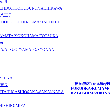
/立川
CHIJOJI/KOKUBUNJI/TACHIKAWA
/八王子
CHOFU/FUCHU/TAMA/HACHIOJI
KAMATA/YOKOHAMA/TOTSUKA
湘南
A/ATSUGI/YAMATO/SYONAN
ASHINA
福岡/熊本/鹿児島/沖
/奈良
FUKUOKA/KUMAM
ITA/HIGASHIOSAKA/SAKAI/NARA
KAGOSHIMA/OKIN
NISHINOMIYA