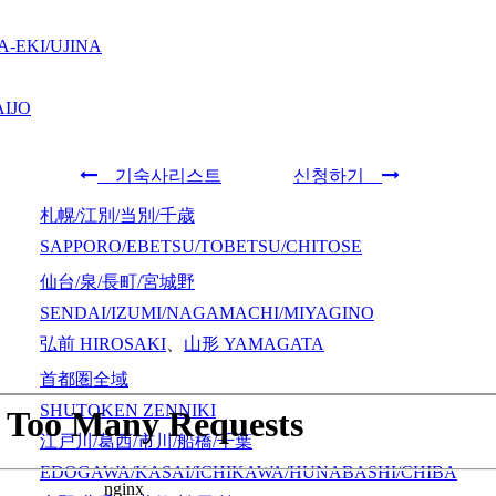
-EKI/UJINA
IJO
기숙사리스트
신청하기
札幌/江別/当別/千歳
SAPPORO/EBETSU/TOBETSU/CHITOSE
仙台/泉/長町/宮城野
SENDAI/IZUMI/NAGAMACHI/MIYAGINO
弘前
HIROSAKI
、
山形
YAMAGATA
首都圏全域
SHUTOKEN ZENNIKI
江戸川/葛西/市川/船橋/千葉
EDOGAWA/KASAI/ICHIKAWA/HUNABASHI/CHIBA