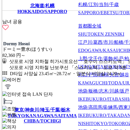
札幌/江別/当別/千歳
北海道/札幌
HOKKAIDO/SAPPORO
SAPPORO/EBETSU/TOB
남녀 공용
首都圏全域
SHUTOKEN ZENNIKI
江戸川/葛西/市川/船橋/
Dormy Hosui
ドーミー豊水(ほうすい)
EDOGAWA/KASAI/ICHI
82,360
円～
上野/北千住/葛飾/松戸/柏
삿포로 시영 지하철 히가시토요선 「호수이 스스키노역」 도
UENO/KITASENJU/KAT
삿포로 시영 지하철 난보쿠선 「스스키노역」 도보 약 9분
D타입 서양실 23.45㎡~28.72㎡・일본식 서양실 24.20㎡
川口/戸田/浦和/大宮/越谷
KAWAGUCHI/TODA/UR
池袋/板橋/志木/川越/坂戸
IKEBUKURO/ITABASHI
池袋/高田馬場/練馬/西東
東京/神奈川/埼玉/千葉/栃木
IKEBUKURO/TAKADA
TOKYO/KANAGAWA/SAITAMA
CHIBA/TOCHIGI
NISHITOKYO/TOKORO