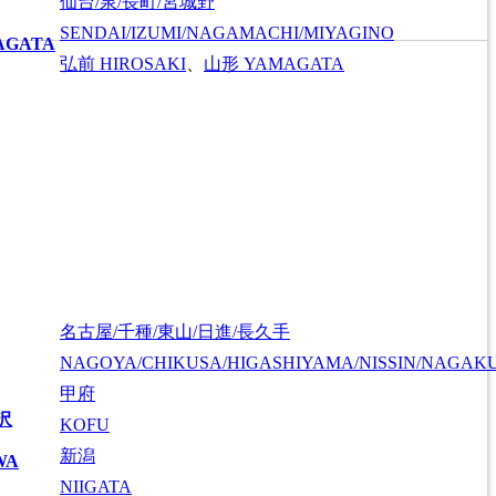
仙台/泉/長町/宮城野
SENDAI/IZUMI/NAGAMACHI/MIYAGINO
AGATA
弘前
HIROSAKI
、
山形
YAMAGATA
名古屋/千種/東山/日進/長久手
NAGOYA/CHIKUSA/HIGASHIYAMA/NISSIN/NAGAK
甲府
沢
KOFU
新潟
WA
NIIGATA