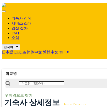
Mobile
Menu
기숙사 검색
서비스 소개
입실 절차
FAQ
소식
한국어
日本語
English
简体中文
繁體中文
한국어
학교명
지역으로 찾기
기숙사 상세정보
Info of Properties