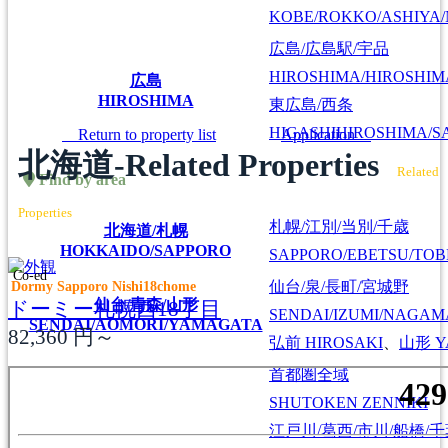
KOBE/ROKKO/ASHIYA/
広島/広島駅/宇品
HIROSHIMA/HIROSHIMA
広島
HIROSHIMA
東広島/西条
HIGASHIHIROSHIMA/SA
Return to property list
Application
北海道-Related Properties
Related
Find by area
Properties
札幌/江別/当別/千歳
北海道/札幌
HOKKAIDO/SAPPORO
SAPPORO/EBETSU/TOB
Co-ed
Dormy Sapporo Nishi18chome
仙台/泉/長町/宮城野
仙台/青森/山形
ドーミー札幌西18丁目
SENDAI/IZUMI/NAGAM
SENDAI/AOMORI/YAMAGATA
82,360
円～
弘前
HIROSAKI
、
山形
Y
首都圏全域
SHUTOKEN ZENNIKI
江戸川/葛西/市川/船橋/