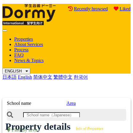
Recently browsed
Liked
Mobile
Menu
Properties
About Services
Process
FAQ
News & Topics
ENGLISH
日本語
English
简体中文
繁體中文
한국어
School name
Area
Property details
Info of Properties
Find by area