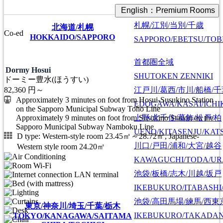
English：Premium Rooms
札幌/江別/当別/千歳
北海道/札幌
Co-ed
HOKKAIDO/SAPPORO
SAPPORO/EBETSU/TOB
首都圏全域
Dormy Hosui
SHUTOKEN ZENNIKI
ドーミー豊水(ほうすい)
江戸川/葛西/市川/船橋/
82,360
円～
Approximately 3 minutes on foot from Hosui-Susukino Station
EDOGAWA/KASAI/ICHI
on the Sapporo Municipal Subway Toho Line
上野/北千住/葛飾/松戸/柏
Approximately 9 minutes on foot from Susukino Station on the
Sapporo Municipal Subway Namboku Line
UENO/KITASENJU/KAT
D type: Western-style room 23.45㎡～28.72㎡, Japanese-
川口/戸田/浦和/大宮/越谷
Western style room 24.20㎡
KAWAGUCHI/TODA/UR
池袋/板橋/志木/川越/坂戸
IKEBUKURO/ITABASHI
池袋/高田馬場/練馬/西東
東京/神奈川/埼玉/千葉/栃木
IKEBUKURO/TAKADA
TOKYO/KANAGAWA/SAITAMA