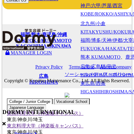
Contact US
神戸/六甲/芦屋/西宮
KOBE/ROKKO/ASHIYA/
北九州/小倉
KITAKYUSHU/KOKUR
福岡/熊本/鹿児島/沖縄
福岡/博多/天神/伊都/大
FUKUOKA/KUMAMOTO
KAGOSHIMA/OKINAWA
FUKUOKA/HAKATA/TEN
MANAGER LOGIN
熊本
KUMAMOTO
、
鹿
広島/広島駅/宇品
Privacy Policy
Terms of Use
About Company
ソーシャルメディア・ポリシー
HIROSHIMA/HIROSHIMA
広島
Copyright © Kyoritsu Maintenance Co., Ltd. All Rights Reserved.
HIROSHIMA
東広島/西条
HIGASHIHIROSHIMA/SA
College / Junior College
Vocational School
Japanese Language
DORMY
INTERNATIONAL
東京料理大学（神楽板キャンパス）
東京/神奈川/埼玉
東京料理大学（神楽板キャンパス）
東京/神奈川/埼玉
Properties