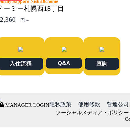
ormy Sapporo Nishi18chome
ドーミー札幌西18丁目
2,360
円～
Q&A
入住流程
查詢
隱私政策
使用條款
營運公司
MANAGER LOGIN
ソーシャルメディア・ポリシー
Co