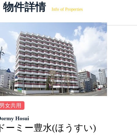
物件詳情
Info of Properties
男女共用
Dormy Hosui
ドーミー豊水(ほうすい)