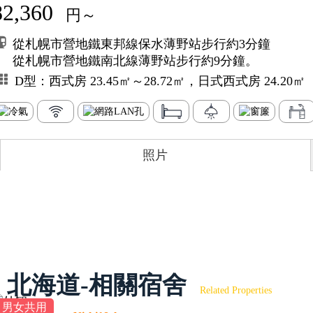
82,360
円～
從札幌市營地鐵東邦線保水薄野站步行約3分鐘
從札幌市營地鐵南北線薄野站步行約9分鐘。
D型：西式房 23.45㎡～28.72㎡，日式西式房 24.20㎡
照片
北海道-相關宿舍
Related Properties
男女共用