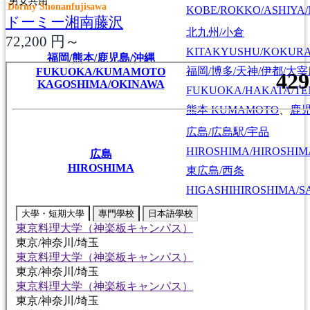
男女共用
Dormy Shonanfujisawa
KOBE/ROKKO/ASHIYA/
ドーミー湘南藤沢
北九州/小倉
72,200
円～
KITAKYUSHU/KOKUR
福岡/熊本/鹿児島/沖縄
福岡/博多/天神/伊都/大
FUKUOKA/KUMAMOTO
KAGOSHIMA/OKINAWA
FUKUOKA/HAKATA/TEN
熊本
KUMAMOTO
、
鹿
広島/広島駅/宇品
HIROSHIMA/HIROSHIMA
広島
HIROSHIMA
東広島/西条
HIGASHIHIROSHIMA/SA
大學・短期大學
專門學校
日本語學校
東京料理大学（神楽板キャンパス）
東京/神奈川/埼玉
東京料理大学（神楽板キャンパス）
東京/神奈川/埼玉
東京料理大学（神楽板キャンパス）
東京/神奈川/埼玉