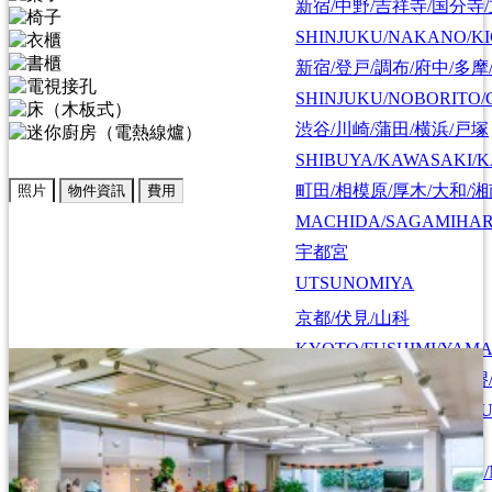
新宿/中野/吉祥寺/国分寺
SHINJUKU/NAKANO/KI
新宿/登戸/調布/府中/多摩
SHINJUKU/NOBORITO/
渋谷/川崎/蒲田/横浜/戸塚
SHIBUYA/KAWASAKI/
町田/相模原/厚木/大和/
照片
物件資訊
費用
MACHIDA/SAGAMIHAR
宇都宮
UTSUNOMIYA
京都/伏見/山科
KYOTO/FUSHIMI/YAM
大阪/京都/神戸/奈良
大阪/豊中/吹田/東大阪/堺
OSAKA/KYOTO
OSAKA/TOYONAKA/SU
KOBE/NARA
神戸/六甲/芦屋/西宮
KOBE/ROKKO/ASHIYA/