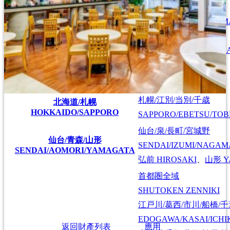
広島/広島駅/宇品
HIROSHIMA/HIROSHIMA
広島
HIROSHIMA
東広島/西条
HIGASHIHIROSHIMA/SA
以地區查詢
札幌/江別/当別/千歳
北海道/札幌
HOKKAIDO/SAPPORO
SAPPORO/EBETSU/TOB
仙台/泉/長町/宮城野
仙台/青森/山形
SENDAI/IZUMI/NAGAM
SENDAI/AOMORI/YAMAGATA
弘前
HIROSAKI
、
山形
Y
首都圏全域
SHUTOKEN ZENNIKI
江戸川/葛西/市川/船橋/
EDOGAWA/KASAI/ICHI
返回財產列表
應用