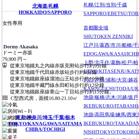
札幌/江別/当別/千歳
北海道/札幌
HOKKAIDO/SAPPORO
SAPPORO/EBETSU/TOB
女性專用
PREMIUM
首都圏全域
SHUTOKEN ZENNIKI
江戸川/葛西/市川/船橋/
Dormy Akasaka
ドーミー赤坂
EDOGAWA/KASAI/ICHI
79,900
円～
上野/北千住/葛飾/松戸/柏
從東京地鐵丸之內線赤坂見附站步行約9分鐘
UENO/KITASENJU/KAT
從東京地鐵千代田線赤坂站步行約8分鐘
從東京地鐵銀座線溜池山王站步行約10分鐘
川口/戸田/浦和/大宮/越谷
從東京地鐵半藏門線永田町站步行約12分鐘
KAWAGUCHI/TODA/UR
從東京地鐵銀座線青山一丁目站步行約15分鐘。
池袋/板橋/志木/川越/坂戸
C型西式房，面積16.80-21.10㎡
IKEBUKURO/ITABASHI
池袋/高田馬場/練馬/西東
東京/神奈川/埼玉/千葉/栃木
IKEBUKURO/TAKADA
TOKYO/KANAGAWA/SAITAMA
CHIBA/TOCHIGI
NISHITOKYO/TOKORO