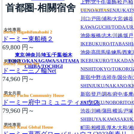
上野/北千住/葛飾/松戸/柏
首都圏-相關宿舍
UENO/KITASENJU/KAT
Related Properties
川口/戸田/浦和/大宮/越谷
KAWAGUCHI/TODA/UR
女性專用
Dormy Higashifunabashi 2
池袋/板橋/志木/川越/坂戸
ドーミー東船橋２
IKEBUKURO/ITABASHI
69,800
円～
池袋/高田馬場/練馬/西東
東京/神奈川/埼玉/千葉/栃木
IKEBUKURO/TAKADA
TOKYO/KANAGAWA/SAITAMA
男性專用
Dormy Minowa Net
CHIBA/TOCHIGI
NISHITOKYO/TOKORO
ドーミー三ノ輪Net
新宿/中野/吉祥寺/国分寺
74,960
円～
SHINJUKU/NAKANO/KI
男女共用
新宿/登戸/調布/府中/多摩
Dormy Fuchu Community House
ドーミー府中コミュニティハウス
SHINJUKU/NOBORITO/
79,960
円～
渋谷/川崎/蒲田/横浜/戸塚
SHIBUYA/KAWASAKI/
男性專用
Dormy Kasai Global House
町田/相模原/厚木/大和/
ドーミー葛西グローバルハウス(2023年春リ