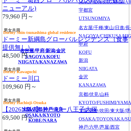
MACHIDA/SAGAMIHAR
ニューアル)
宇都宮
79,960
円～
UTSUNOMIYA
名古屋/千種/東山/日進/
男女共用
Dormy Shin-tsunashima global residence
NAGOYA/CHIKUSA/HI
ドーミー新綱島グローバルレジデンス（食事
甲府
提供無し）
名古屋/甲府/新潟/金沢
KOFU
48,500
円～
NAGOYA/KOFU
新潟
NIIGATA/KANAZAWA
NIIGATA
男女共用
Dormy Kawaguchi
金沢
ドーミー川口
KANAZAWA
109,960
円～
京都/伏見/山科
男女共用
KYOTO/FUSHIMI/YAM
Dormy Hachioji-Otsuka
【2026NEW】ドーミー八王子大塚
大阪/京都/神戸/奈良
大阪/豊中/吹田/東大阪/堺
OSAKA/KYOTO
69,500
円～
OSAKA/TOYONAKA/SU
KOBE/NARA
神戸/六甲/芦屋/西宮