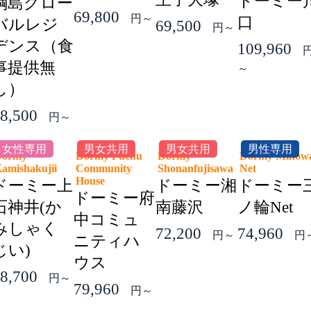
ドーミー
綱島グロー
69,800
円～
口
バルレジ
69,500
円～
デンス（食
109,960
事提供無
～
し）
8,500
円～
女性専用
男女共用
男女共用
男性専用
Dormy
Dormy Fuchu
Dormy
Dormy Minow
amishakujii
Community
Shonanfujisawa
Net
House
ドーミー上
ドーミー湘
ドーミー
ドーミー府
石神井(か
南藤沢
ノ輪Net
中コミュ
みしゃく
72,200
74,960
円～
円
ニティハ
じい)
ウス
8,700
円～
79,960
円～