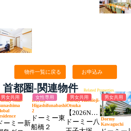
物件一覧に戻る
お申込み
首都圏-関連物件
Related Properties
男女共用
女性専用
男女共用
男女共用
ormy Shin-
Dormy
Dormy Hachioji-
sunashima
Higashifunabashi
Otsuka
lobal
2
【2026NEW】
esidence
ドーミー東
Dormy
ドーミー八
ドーミー新
Kawaguchi
船橋２
王子大塚