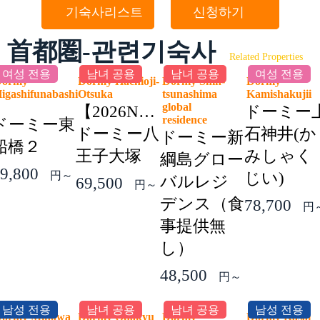
기숙사리스트
신청하기
首都圏-관련기숙사
Related Properties
여성 전용
남녀 공용
남녀 공용
여성 전용
Dormy
Dormy Hachioji-
Dormy Shin-
Dormy
igashifunabashi
Otsuka
tsunashima
Kamishakuji
2
global
【2026NEW】
ドーミー
residence
ドーミー東
ドーミー八
石神井(か
ドーミー新
船橋２
王子大塚
みしゃく
綱島グロー
9,800
円～
じい)
バルレジ
69,500
円～
デンス（食
78,700
円
事提供無
し）
48,500
円～
남성 전용
남녀 공용
남녀 공용
남성 전용
ormy Minowa
Dormy Odakyu
Dormy
Dormy Kasai