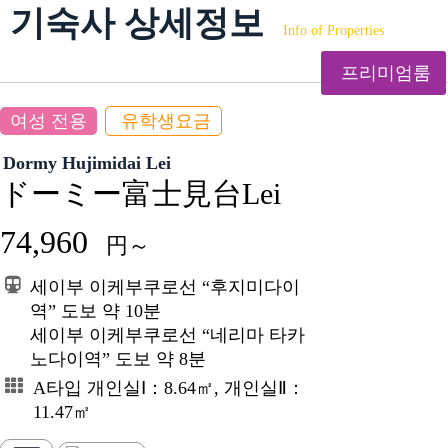
기숙사 상세정보
Info of Properties
프리미엄룸
여성 전용
유학생요금
Dormy Hujimidai Lei
ドーミー富士見台Lei
74,960
円～
세이부 이케부쿠로선 “후지미다이
역” 도보 약 10분
세이부 이케부쿠로선 “네리마 타카
노다이역” 도보 약 8분
A타입 개인실Ⅰ：8.64㎡, 개인실Ⅱ：
11.47㎡