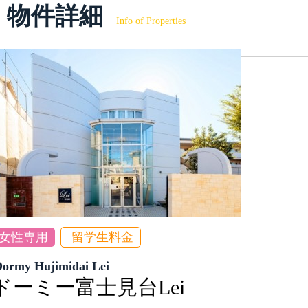
物件詳細
Info of Properties
女性専用
留学生料金
Dormy Hujimidai Lei
ドーミー富士見台Lei