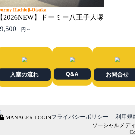
ormy Hachioji-Otsuka
【2026NEW】ドーミー八王子大塚
9,500
円～
Q&A
入室の流れ
お問合せ
プライバシーポリシー
利用規
MANAGER LOGIN
ソーシャルメデ
Co