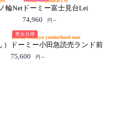
 Net
Dormy Hujimidai Lei
輪Net
ドーミー富士見台Lei
74,960
円～
男女共用
Dormy Odakyu yomiuriland-mae
し）
ドーミー小田急読売ランド前
75,600
円～