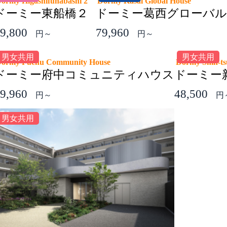
ormy Higashifunabashi 2
Dormy Kasai Global House
ドーミー東船橋２
ドーミー葛西グローバルハ
9,800
79,960
円～
円～
男女共用
男女共用
ormy Fuchu Community House
Dormy Shin-ts
ドーミー府中コミュニティハウス
ドーミー
9,960
48,500
円～
円
男女共用