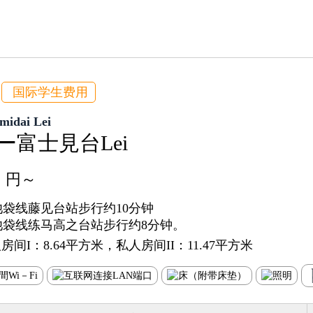
国际学生费用
imidai Lei
ー富士見台Lei
円～
袋线藤见台站步行约10分钟
池袋线练马高之台站步行约8分钟。
房间I：8.64平方米，私人房间II：11.47平方米