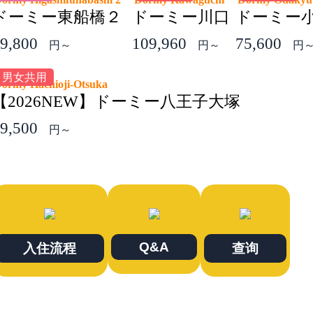
ドーミー東船橋２
ドーミー川口
ドーミー
9,800
109,960
75,600
円～
円～
円
男女共用
ormy Hachioji-Otsuka
【2026NEW】ドーミー八王子大塚
9,500
円～
Q&A
入住流程
查询