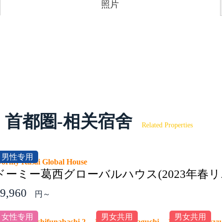
照片
首都圏-相关宿舍
Related Properties
男性专用
ormy Kasai Global House
ドーミー葛西グローバルハウス(2023年春リ
9,960
円～
女性专用
男女共用
男女共用
ormy Higashifunabashi 2
Dormy Kawaguchi
Dormy Odakyu