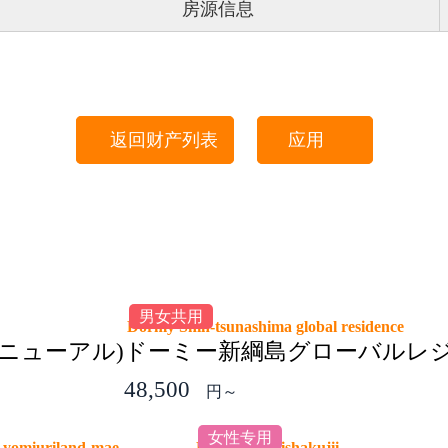
房源信息
返回财产列表
应用
男女共用
Dormy Shin-tsunashima global residence
ニューアル)
ドーミー新綱島グローバルレ
48,500
円～
女性专用
 yomiuriland-mae
Dormy Kamishakujii