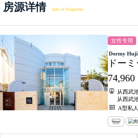
房源详情
Info of Properties
女性专用
Dormy Huj
ドーミ
74,960
从西武池
从西武
A型私人