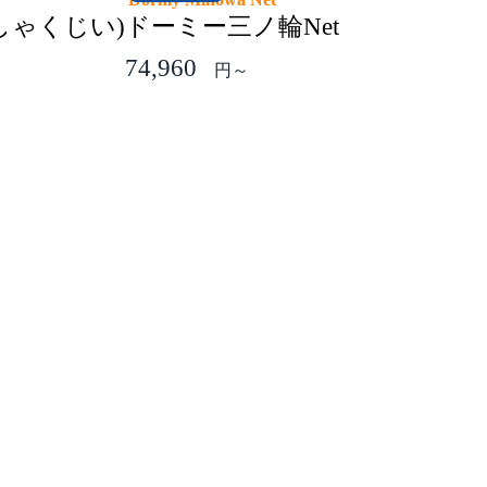
しゃくじい)
ドーミー三ノ輪Net
74,960
円～