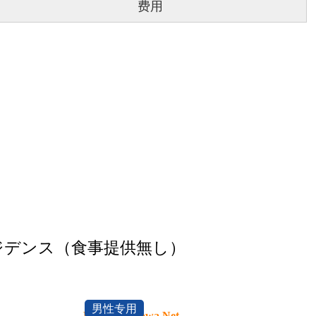
费用
ジデンス（食事提供無し）
男性专用
Dormy Minowa Net