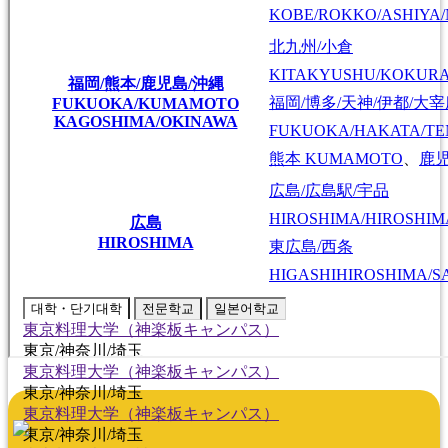
KOBE/ROKKO/ASHIYA/
北九州/小倉
KITAKYUSHU/KOKUR
福岡/熊本/鹿児島/沖縄
福岡/博多/天神/伊都/大
FUKUOKA/KUMAMOTO
KAGOSHIMA/OKINAWA
FUKUOKA/HAKATA/TEN
熊本
KUMAMOTO
、
鹿
広島/広島駅/宇品
HIROSHIMA/HIROSHIMA
広島
HIROSHIMA
東広島/西条
HIGASHIHIROSHIMA/SA
대학・단기대학
전문학교
일본어학교
東京料理大学（神楽板キャンパス）
東京/神奈川/埼玉
東京料理大学（神楽板キャンパス）
東京/神奈川/埼玉
東京料理大学（神楽板キャンパス）
東京/神奈川/埼玉