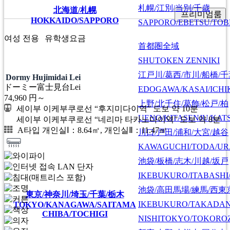
札幌/江別/当別/千歳
北海道/札幌
프리미엄룸
HOKKAIDO/SAPPORO
SAPPORO/EBETSU/TOB
여성 전용
유학생요금
首都圏全域
SHUTOKEN ZENNIKI
江戸川/葛西/市川/船橋/
Dormy Hujimidai Lei
ドーミー富士見台Lei
EDOGAWA/KASAI/ICHI
74,960
円～
上野/北千住/葛飾/松戸/柏
세이부 이케부쿠로선 “후지미다이역” 도보 약 10분
UENO/KITASENJU/KAT
세이부 이케부쿠로선 “네리마 타카노다이역” 도보 약 8분
A타입 개인실Ⅰ：8.64㎡, 개인실Ⅱ：11.47㎡
川口/戸田/浦和/大宮/越谷
KAWAGUCHI/TODA/UR
池袋/板橋/志木/川越/坂戸
IKEBUKURO/ITABASHI
池袋/高田馬場/練馬/西東
東京/神奈川/埼玉/千葉/栃木
IKEBUKURO/TAKADA
TOKYO/KANAGAWA/SAITAMA
CHIBA/TOCHIGI
NISHITOKYO/TOKORO