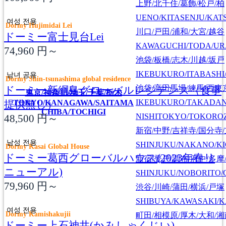
上野/北千住/葛飾/松戸/柏
UENO/KITASENJU/KAT
여성 전용
Dormy Hujimidai Lei
川口/戸田/浦和/大宮/越谷
ドーミー富士見台Lei
KAWAGUCHI/TODA/UR
74,960
円～
池袋/板橋/志木/川越/坂戸
IKEBUKURO/ITABASHI
남녀 공용
Dormy Shin-tsunashima global residence
池袋/高田馬場/練馬/西東
ドーミー新綱島グローバルレジデンス（食事
東京/神奈川/埼玉/千葉/栃木
IKEBUKURO/TAKADA
提供無し）
TOKYO/KANAGAWA/SAITAMA
CHIBA/TOCHIGI
NISHITOKYO/TOKORO
48,500
円～
新宿/中野/吉祥寺/国分寺
남성 전용
SHINJUKU/NAKANO/KI
Dormy Kasai Global House
ドーミー葛西グローバルハウス(2023年春リ
新宿/登戸/調布/府中/多摩
ニューアル)
SHINJUKU/NOBORITO/
79,960
円～
渋谷/川崎/蒲田/横浜/戸塚
SHIBUYA/KAWASAKI/
여성 전용
Dormy Kamishakujii
町田/相模原/厚木/大和/
ドーミー上石神井(かみしゃくじい)