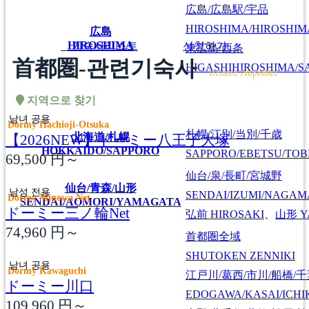
広島/広島駅/宇品
HIROSHIMA/HIROSHIMA
広島
HIROSHIMA
기숙사리스트
신청하기
東広島/西条
首都圏-관련기숙사
HIGASHIHIROSHIMA/SA
Related Properties
지역으로 찾기
남녀 공용
Dormy Hachioji-Otsuka
札幌/江別/当別/千歳
北海道/札幌
【2026NEW】ドーミー八王子大塚
HOKKAIDO/SAPPORO
SAPPORO/EBETSU/TOB
69,500
円～
仙台/泉/長町/宮城野
仙台/青森/山形
남성 전용
SENDAI/IZUMI/NAGAM
Dormy Minowa Net
SENDAI/AOMORI/YAMAGATA
ドーミー三ノ輪Net
弘前
HIROSAKI
、
山形
Y
74,960
円～
首都圏全域
SHUTOKEN ZENNIKI
남녀 공용
Dormy Kawaguchi
江戸川/葛西/市川/船橋/
ドーミー川口
EDOGAWA/KASAI/ICHI
109,960
円～