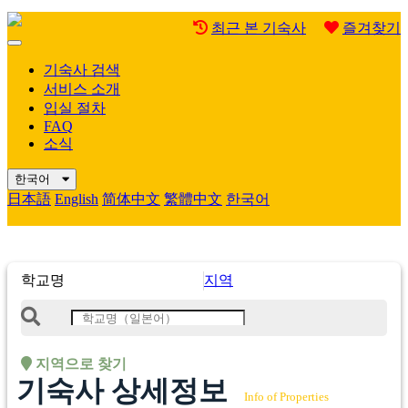
최근 본 기숙사
즐겨찾기
Mobile
Menu
기숙사 검색
서비스 소개
입실 절차
FAQ
소식
한국어
日本語
English
简体中文
繁體中文
한국어
학교명
지역
지역으로 찾기
기숙사 상세정보
Info of Properties