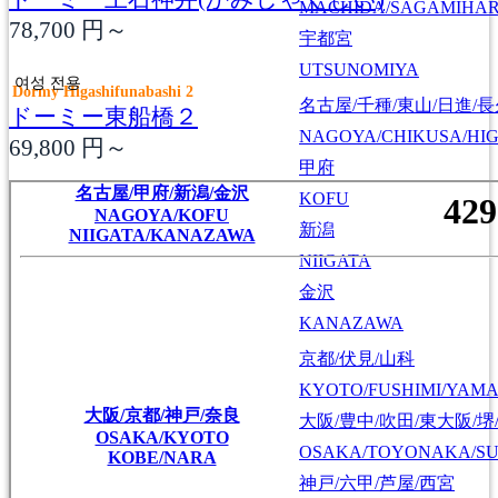
MACHIDA/SAGAMIHAR
78,700
円～
宇都宮
UTSUNOMIYA
여성 전용
Dormy Higashifunabashi 2
名古屋/千種/東山/日進/
ドーミー東船橋２
NAGOYA/CHIKUSA/HI
69,800
円～
甲府
名古屋/甲府/新潟/金沢
KOFU
NAGOYA/KOFU
新潟
NIIGATA/KANAZAWA
NIIGATA
金沢
KANAZAWA
京都/伏見/山科
KYOTO/FUSHIMI/YAM
大阪/京都/神戸/奈良
大阪/豊中/吹田/東大阪/堺
OSAKA/KYOTO
OSAKA/TOYONAKA/SU
KOBE/NARA
神戸/六甲/芦屋/西宮