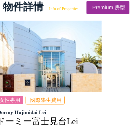
物件詳情
Premium 房型
Info of Properties
女性專用
國際學生費用
Dormy Hujimidai Lei
ドーミー富士見台Lei