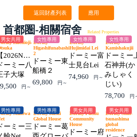
返回財產列表
應用
首都圏-相關宿舍
Related Properties
男女共用
女性專用
女性專用
女性專用
ormy Hachioji-
Dormy
Dormy
Dormy
Otsuka
Higashifunabashi
Hujimidai Lei
Kamishakuji
2
【2026NEW】
ドーミー富
ドーミー
ドーミー東
ドーミー八
士見台Lei
石神井(か
船橋２
王子大塚
みしゃく
74,960
円～
69,800
円～
じい)
9,500
円～
78,700
円
男性專用
男性專用
男女共用
男女共用
ormy Minowa
Dormy Kasai
Dormy Fuchu
Dormy Shin-
Net
Global House
Community
tsunashima
House
global
ドーミー三
ドーミー葛
residence
ドーミー府
ノ輪Net
西グローバ