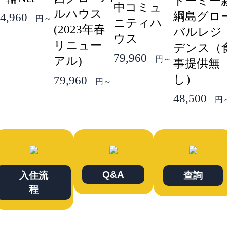
ドーミー
中コミュ
ルハウス
綱島グロ
4,960
円～
ニティハ
(2023年春
バルレジ
ウス
リニュー
デンス（
79,960
アル)
円～
事提供無
し）
79,960
円～
48,500
円
Q&A
入住流
查詢
程