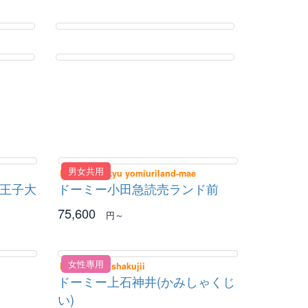
男女共用
Dormy Odakyu yomiuriland-mae
八王子大
ドーミー小田急読売ランド前
75,600
円～
女性專用
Dormy Kamishakujii
ドーミー上石神井(かみしゃくじ
い)