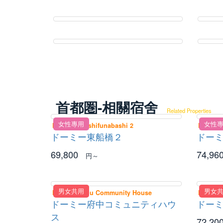
首都圏-相關宿舍
Related Properties
女性專用
女性
Dormy Higashifunabashi 2
Dormy 
ドーミー東船橋２
ドーミ
69,800
74,96
円～
男女共用
男女
Dormy Fuchu Community House
Dormy 
ドーミー府中コミュニティハウ
ドー
ス
72,20