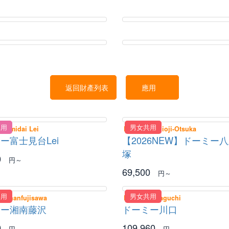
返回財產列表
應用
專用
男女共用
Hujimidai Lei
Dormy Hachioji-Otsuka
ー富士見台Lei
【2026NEW】ドーミー
塚
0
円～
69,500
円～
共用
男女共用
Shonanfujisawa
Dormy Kawaguchi
ミー湘南藤沢
ドーミー川口
0
109,960
円～
円～