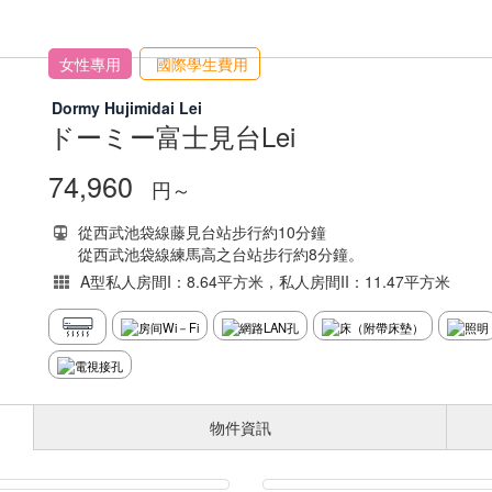
女性專用
國際學生費用
Dormy Hujimidai Lei
ドーミー富士見台Lei
74,960
円～
從西武池袋線藤見台站步行約10分鐘
從西武池袋線練馬高之台站步行約8分鐘。
A型私人房間I：8.64平方米，私人房間II：11.47平方米
物件資訊