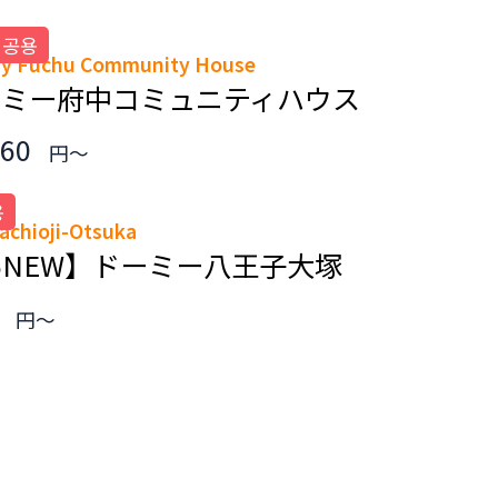
 공용
y Fuchu Community House
ーミー府中コミュニティハウス
960
円～
용
achioji-Otsuka
26NEW】ドーミー八王子大塚
0
円～