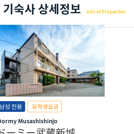
기숙사 상세정보
Info of Properties
남성 전용
유학생요금
Dormy Musashishinjo
ドーミー武蔵新城