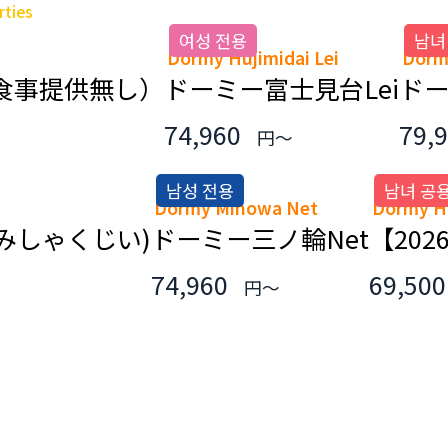
rties
여성 전용
남녀
Dormy Hujimidai Lei
Dorm
食事提供無し）
ドーミー富士見台Lei
ド
74,960
79,
円～
남성 전용
남녀 공
Dormy Minowa Net
Dormy H
みしゃくじい)
ドーミー三ノ輪Net
【20
74,960
69,50
円～