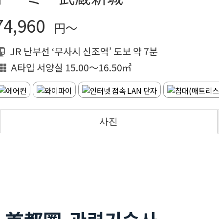
74,960
円～
JR 난부선 ‘무사시 신조역’ 도보 약 7분
A타입 서양실 15.00～16.50㎡
사진