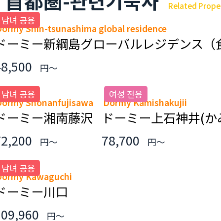
首都圏-관련기숙사
Related Prope
남녀 공용
Dormy Shin-tsunashima global residence
ドーミー新綱島グローバルレジデンス（
48,500
円～
남녀 공용
여성 전용
Dormy Shonanfujisawa
Dormy Kamishakujii
ドーミー湘南藤沢
ドーミー上石神井(か
72,200
78,700
円～
円～
남녀 공용
Dormy Kawaguchi
ドーミー川口
109,960
円～