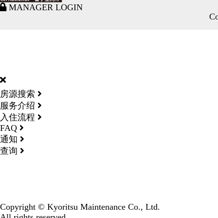
MANAGER LOGIN
Co
DORMY
INTERNATIONAL
房源搜索
服务介绍
入住流程
FAQ
通知
查询
Copyright © Kyoritsu Maintenance Co., Ltd.
All rights reserved.