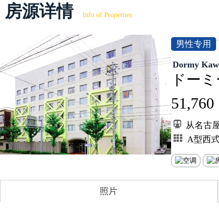
房源详情
Info of Properties
男性专用
Dormy Ka
ドーミ
51,760
从名古
A型西式
照片