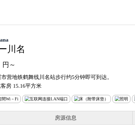
wana
ー川名
円～
屋市营地铁鹤舞线川名站步行约5分钟即可到达。
客房 15.16平方米
房源信息