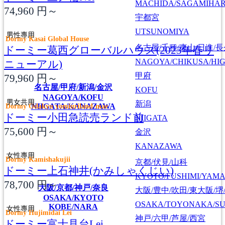
MACHIDA/SAGAMIHAR
74,960
円～
宇都宮
UTSUNOMIYA
男性專用
Dormy Kasai Global House
名古屋/千種/東山/日進/
ドーミー葛西グローバルハウス(2023年春リ
NAGOYA/CHIKUSA/HI
ニューアル)
甲府
79,960
円～
名古屋/甲府/新潟/金沢
KOFU
NAGOYA/KOFU
男女共用
新潟
NIIGATA/KANAZAWA
Dormy Odakyu yomiuriland-mae
ドーミー小田急読売ランド前
NIIGATA
75,600
円～
金沢
KANAZAWA
女性專用
Dormy Kamishakujii
京都/伏見/山科
ドーミー上石神井(かみしゃくじい)
KYOTO/FUSHIMI/YAM
78,700
円～
大阪/京都/神戸/奈良
大阪/豊中/吹田/東大阪/堺
OSAKA/KYOTO
OSAKA/TOYONAKA/SU
KOBE/NARA
女性專用
Dormy Hujimidai Lei
神戸/六甲/芦屋/西宮
ドーミー富士見台Lei