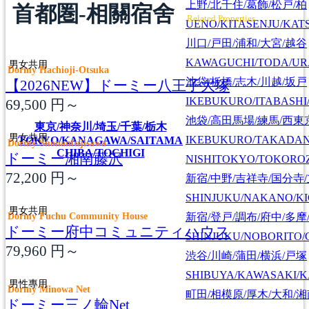
上野/北千住/葛飾/松戸/柏
首都圏-相關宿舍
Related Properties
UENO/KITASENJU/KAT
川口/戸田/浦和/大宮/越谷
KAWAGUCHI/TODA/UR
男女共用
Dormy Hachioji-Otsuka
池袋/板橋/志木/川越/坂戸
【2026NEW】ドーミー八王子大塚
IKEBUKURO/ITABASHI
69,500
円～
池袋/高田馬場/練馬/西東
東京/神奈川/埼玉/千葉/栃木
男女共用
IKEBUKURO/TAKADA
TOKYO/KANAGAWA/SAITAMA
Dormy Shonanfujisawa
CHIBA/TOCHIGI
ドーミー湘南藤沢
NISHITOKYO/TOKORO
72,200
円～
新宿/中野/吉祥寺/国分寺
SHINJUKU/NAKANO/KI
男女共用
Dormy Fuchu Community House
新宿/登戸/調布/府中/多摩
ドーミー府中コミュニティハウス
SHINJUKU/NOBORITO/
79,960
円～
渋谷/川崎/蒲田/横浜/戸塚
SHIBUYA/KAWASAKI/
男性專用
Dormy Minowa Net
町田/相模原/厚木/大和/
ドーミー三ノ輪Net