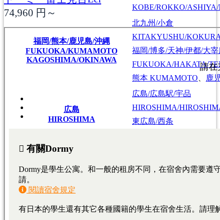
KOBE/ROKKO/ASHIYA/
74,960
円～
北九州/小倉
KITAKYUSHU/KOKUR
福岡/熊本/鹿児島/沖縄
福岡/博多/天神/伊都/大
FUKUOKA/KUMAMOTO
KAGOSHIMA/OKINAWA
FUKUOKA/HAKATA/TEN
熊本
KUMAMOTO
、
鹿
広島/広島駅/宇品
HIROSHIMA/HIROSHIMA
広島
HIROSHIMA
東広島/西条
HIGASHIHIROSHIMA/SA
大學・短期大學
專門學校
日本語學校
東京料理大学（神楽板キャンパス）
東京/神奈川/埼玉
東京料理大学（神楽板キャンパス）
東京/神奈川/埼玉
東京料理大学（神楽板キャンパス）
東京/神奈川/埼玉