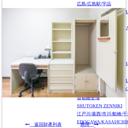
広島/広島駅/宇品
HIROSHIMA/HIROSHIMA
広島
HIROSHIMA
東広島/西条
HIGASHIHIROSHIMA/SA
以地區查詢
札幌/江別/当別/千歳
北海道/札幌
HOKKAIDO/SAPPORO
SAPPORO/EBETSU/TOB
仙台/泉/長町/宮城野
仙台/青森/山形
SENDAI/IZUMI/NAGAM
SENDAI/AOMORI/YAMAGATA
弘前
HIROSAKI
、
山形
Y
首都圏全域
SHUTOKEN ZENNIKI
江戸川/葛西/市川/船橋/
EDOGAWA/KASAI/ICHI
返回財產列表
應用