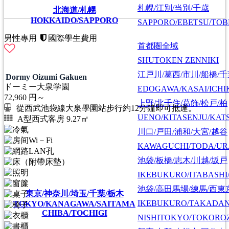
札幌/江別/当別/千歳
北海道/札幌
HOKKAIDO/SAPPORO
SAPPORO/EBETSU/TOB
男性專用
國際學生費用
首都圏全域
SHUTOKEN ZENNIKI
江戸川/葛西/市川/船橋/
Dormy Oizumi Gakuen
ドーミー大泉学園
EDOGAWA/KASAI/ICHI
72,960
円～
上野/北千住/葛飾/松戸/柏
從西武池袋線大泉學園站步行約12分鐘即可抵達。
UENO/KITASENJU/KAT
A型西式客房 9.27㎡
川口/戸田/浦和/大宮/越谷
KAWAGUCHI/TODA/UR
池袋/板橋/志木/川越/坂戸
IKEBUKURO/ITABASHI
池袋/高田馬場/練馬/西東
東京/神奈川/埼玉/千葉/栃木
IKEBUKURO/TAKADA
TOKYO/KANAGAWA/SAITAMA
CHIBA/TOCHIGI
NISHITOKYO/TOKORO