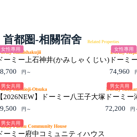
首都圏-相關宿舍
Related Properties
女性專用
女性專用
ormy Kamishakujii
Dormy Huji
ドーミー上石神井(かみしゃくじい)
ドーミー
8,700
74,960
円～
男女共用
男女共用
ormy Hachioji-Otsuka
Dormy Shona
【2026NEW】ドーミー八王子大塚
ドーミー
9,500
72,200
円～
円
男女共用
ormy Fuchu Community House
ドーミー府中コミュニティハウス