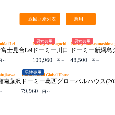
返回財產列表
應用
男女共用
男女共用
midai Lei
Dormy Kawaguchi
Dormy Shin-tsunashima 
富士見台Lei
ドーミー川口
ドーミー新綱島
109,960
48,500
円～
円～
円～
男性專用
nfujisawa
Dormy Kasai Global House
湘南藤沢
ドーミー葛西グローバルハウス(20
79,960
～
円～