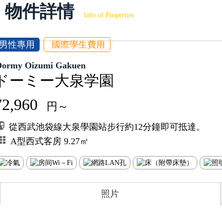
物件詳情
Info of Properties
男性專用
國際學生費用
Dormy Oizumi Gakuen
ドーミー大泉学園
72,960
円～
從西武池袋線大泉學園站步行約12分鐘即可抵達。
A型西式客房 9.27㎡
照片