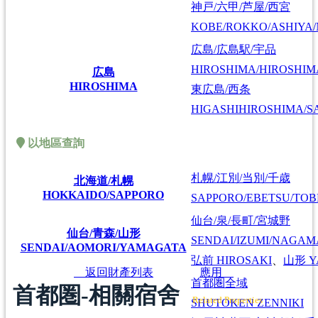
神戸/六甲/芦屋/西宮
KOBE/ROKKO/ASHIYA/
広島/広島駅/宇品
HIROSHIMA/HIROSHIMA
広島
HIROSHIMA
東広島/西条
HIGASHIHIROSHIMA/SA
以地區查詢
札幌/江別/当別/千歳
北海道/札幌
HOKKAIDO/SAPPORO
SAPPORO/EBETSU/TOB
仙台/泉/長町/宮城野
仙台/青森/山形
SENDAI/IZUMI/NAGAM
SENDAI/AOMORI/YAMAGATA
弘前
HIROSAKI
、
山形
Y
返回財產列表
應用
首都圏全域
首都圏-相關宿舍
Related Properties
SHUTOKEN ZENNIKI