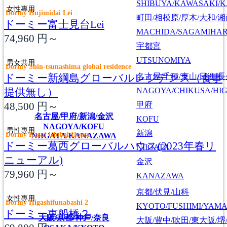
SHIBUYA/KAWASAKI/
女性專用
Dormy Hujimidai Lei
町田/相模原/厚木/大和/
ドーミー富士見台Lei
MACHIDA/SAGAMIHAR
74,960
円～
宇都宮
UTSUNOMIYA
男女共用
Dormy Shin-tsunashima global residence
ドーミー新綱島グローバルレジデンス（食事
名古屋/千種/東山/日進/
提供無し）
NAGOYA/CHIKUSA/HI
48,500
円～
甲府
名古屋/甲府/新潟/金沢
KOFU
NAGOYA/KOFU
男性專用
新潟
Dormy Kasai Global House
NIIGATA/KANAZAWA
ドーミー葛西グローバルハウス(2023年春リ
NIIGATA
ニューアル)
金沢
79,960
円～
KANAZAWA
京都/伏見/山科
女性專用
Dormy Higashifunabashi 2
KYOTO/FUSHIMI/YAM
ドーミー東船橋２
大阪/京都/神戸/奈良
大阪/豊中/吹田/東大阪/堺