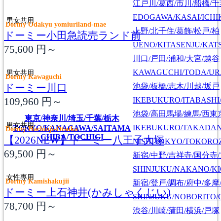
江戸川/葛西/市川/船橋/
EDOGAWA/KASAI/ICHI
男女共用
Dormy Odakyu yomiuriland-mae
上野/北千住/葛飾/松戸/柏
ドーミー小田急読売ランド前
UENO/KITASENJU/KAT
75,600
円～
川口/戸田/浦和/大宮/越谷
KAWAGUCHI/TODA/UR
男女共用
Dormy Kawaguchi
ドーミー川口
池袋/板橋/志木/川越/坂戸
109,960
円～
IKEBUKURO/ITABASHI
池袋/高田馬場/練馬/西東
東京/神奈川/埼玉/千葉/栃木
男女共用
IKEBUKURO/TAKADA
TOKYO/KANAGAWA/SAITAMA
Dormy Hachioji-Otsuka
CHIBA/TOCHIGI
【2026NEW】ドーミー八王子大塚
NISHITOKYO/TOKORO
69,500
円～
新宿/中野/吉祥寺/国分寺
SHINJUKU/NAKANO/KI
女性專用
Dormy Kamishakujii
新宿/登戸/調布/府中/多摩
ドーミー上石神井(かみしゃくじい)
SHINJUKU/NOBORITO/
78,700
円～
渋谷/川崎/蒲田/横浜/戸塚