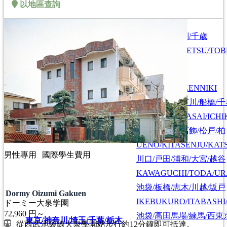
以地區查詢
札幌/江別/当別/千歳
北海道/札幌
HOKKAIDO/SAPPORO
SAPPORO/EBETSU/TOB
首都圏全域
SHUTOKEN ZENNIKI
江戸川/葛西/市川/船橋/
EDOGAWA/KASAI/ICHI
上野/北千住/葛飾/松戸/柏
UENO/KITASENJU/KAT
男性專用
國際學生費用
川口/戸田/浦和/大宮/越谷
KAWAGUCHI/TODA/UR
池袋/板橋/志木/川越/坂戸
Dormy Oizumi Gakuen
IKEBUKURO/ITABASHI
ドーミー大泉学園
72,960
円～
池袋/高田馬場/練馬/西東
東京/神奈川/埼玉/千葉/栃木
從西武池袋線大泉學園站步行約12分鐘即可抵達。