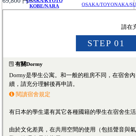
69,800
円～
OSAKA/KYOTO
OSAKA/TOYONAKA/SU
KOBE/NARA
神戸/六甲/芦屋/西宮
KOBE/ROKKO/ASHIYA/
北九州/小倉
KITAKYUSHU/KOKUR
福岡/熊本/鹿児島/沖縄
福岡/博多/天神/伊都/大
FUKUOKA/KUMAMOTO
KAGOSHIMA/OKINAWA
FUKUOKA/HAKATA/TEN
熊本
KUMAMOTO
、
鹿
広島/広島駅/宇品
HIROSHIMA/HIROSHIMA
広島
HIROSHIMA
東広島/西条
HIGASHIHIROSHIMA/SA
大學・短期大學
專門學校
日本語學校
東京料理大学（神楽板キャンパス）
東京/神奈川/埼玉
東京料理大学（神楽板キャンパス）