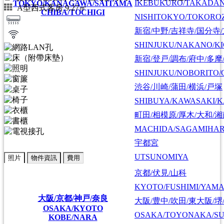
IKEBUKURO/TAKADA
TOKYO/KANAGAWA/SAITAMA
A型西式客房 9.27㎡
CHIBA/TOCHIGI
NISHITOKYO/TOKORO
新宿/中野/吉祥寺/国分寺
SHINJUKU/NAKANO/KI
新宿/登戸/調布/府中/多摩
SHINJUKU/NOBORITO/
渋谷/川崎/蒲田/横浜/戸塚
SHIBUYA/KAWASAKI/
町田/相模原/厚木/大和/
MACHIDA/SAGAMIHAR
宇都宮
UTSUNOMIYA
照片
物件資訊
費用
京都/伏見/山科
KYOTO/FUSHIMI/YAM
大阪/京都/神戸/奈良
大阪/豊中/吹田/東大阪/堺
OSAKA/KYOTO
OSAKA/TOYONAKA/SU
KOBE/NARA