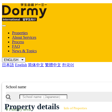
Mobile
Menu
Properties
About Services
Process
FAQ
News & Topics
ENGLISH
日本語
English
简体中文
繁體中文
한국어
School name
Property details
Info of Properties
Find by area