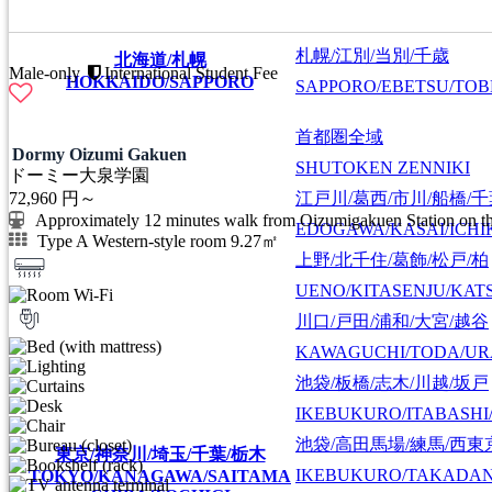
札幌/江別/当別/千歳
北海道/札幌
Male-only
International Student Fee
HOKKAIDO/SAPPORO
SAPPORO/EBETSU/TOB
首都圏全域
Dormy Oizumi Gakuen
SHUTOKEN ZENNIKI
ドーミー大泉学園
江戸川/葛西/市川/船橋/
72,960
円～
Approximately 12 minutes walk from Oizumigakuen Station on t
EDOGAWA/KASAI/ICHI
Type A Western-style room 9.27㎡
上野/北千住/葛飾/松戸/柏
UENO/KITASENJU/KAT
川口/戸田/浦和/大宮/越谷
KAWAGUCHI/TODA/UR
池袋/板橋/志木/川越/坂戸
IKEBUKURO/ITABASHI
池袋/高田馬場/練馬/西東
東京/神奈川/埼玉/千葉/栃木
IKEBUKURO/TAKADA
TOKYO/KANAGAWA/SAITAMA