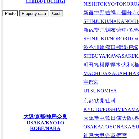
CHIBA/TOCHIGI
NISHITOKYO/TOKORO
新宿/中野/吉祥寺/国分寺
Photo
Property data
Cost
SHINJUKU/NAKANO/KI
新宿/登戸/調布/府中/多摩
SHINJUKU/NOBORITO/
渋谷/川崎/蒲田/横浜/戸塚
SHIBUYA/KAWASAKI/
町田/相模原/厚木/大和/
MACHIDA/SAGAMIHAR
宇都宮
UTSUNOMIYA
京都/伏見/山科
KYOTO/FUSHIMI/YAM
大阪/京都/神戸/奈良
大阪/豊中/吹田/東大阪/堺
OSAKA/KYOTO
OSAKA/TOYONAKA/SU
KOBE/NARA
神戸/六甲/芦屋/西宮