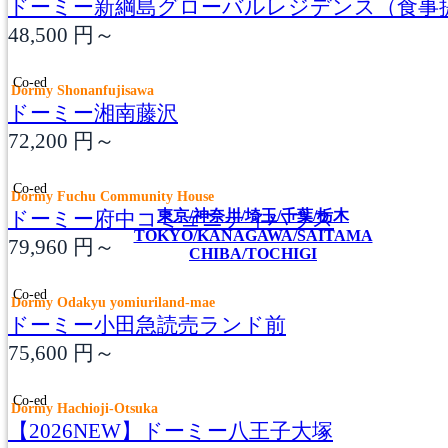
ドーミー新綱島グローバルレジデンス（食事
48,500
円～
Co-ed
Dormy Shonanfujisawa
ドーミー湘南藤沢
72,200
円～
Co-ed
Dormy Fuchu Community House
ドーミー府中コミュニティハウス
東京/神奈川/埼玉/千葉/栃木
TOKYO/KANAGAWA/SAITAMA
79,960
円～
CHIBA/TOCHIGI
Co-ed
Dormy Odakyu yomiuriland-mae
ドーミー小田急読売ランド前
75,600
円～
Co-ed
Dormy Hachioji-Otsuka
【2026NEW】ドーミー八王子大塚