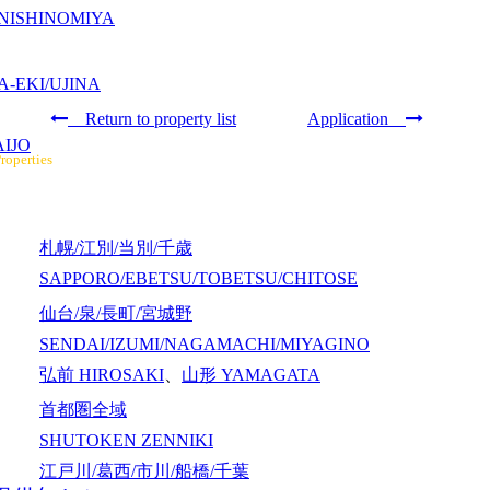
NISHINOMIYA
-EKI/UJINA
Return to property list
Application
IJO
roperties
札幌/江別/当別/千歳
SAPPORO/EBETSU/TOBETSU/CHITOSE
仙台/泉/長町/宮城野
SENDAI/IZUMI/NAGAMACHI/MIYAGINO
弘前
HIROSAKI
、
山形
YAMAGATA
首都圏全域
SHUTOKEN ZENNIKI
江戸川/葛西/市川/船橋/千葉