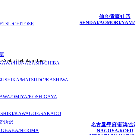
仙台/青森/山形
SENDAI/AOMORI/YAM
ETSU/CHITOSE
千葉
he Seibu Ikebukuro Line
KAWA/HUNABASHI/CHIBA
SUSHIKA/MATSUDO/KASHIWA
AWA/OMIYA/KOSHIGAYA
/SHIKI/KAWAGOE/SAKADO
京/所沢
名古屋/甲府/新潟/金
NOBABA/NERIMA
NAGOYA/KOFU