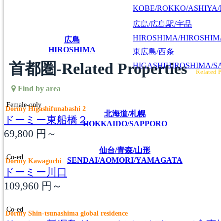
KOBE/ROKKO/ASHIYA/
広島/広島駅/宇品
HIROSHIMA/HIROSHIMA
広島
HIROSHIMA
東広島/西条
首都圏-Related Properties
HIGASHIHIROSHIMA/SA
Related P
Find by area
Female-only
Dormy Higashifunabashi 2
北海道/札幌
ドーミー東船橋２
HOKKAIDO/SAPPORO
69,800
円～
仙台/青森/山形
Co-ed
SENDAI/AOMORI/YAMAGATA
Dormy Kawaguchi
ドーミー川口
109,960
円～
Co-ed
Dormy Shin-tsunashima global residence