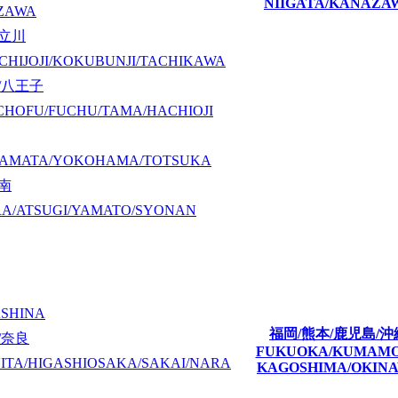
NIIGATA/KANAZA
ZAWA
/立川
CHIJOJI/KOKUBUNJI/TACHIKAWA
/八王子
CHOFU/FUCHU/TAMA/HACHIOJI
KAMATA/YOKOHAMA/TOTSUKA
湘南
A/ATSUGI/YAMATO/SYONAN
ASHINA
福岡/熊本/鹿児島/沖
/奈良
FUKUOKA/KUMAM
ITA/HIGASHIOSAKA/SAKAI/NARA
KAGOSHIMA/OKIN