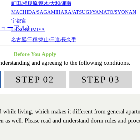
町田/相模原/厚木/大和/湘南
MACHIDA/SAGAMIHARA/ATSUGI/YAMATO/SYONAN
宇都宮
ューアル)
UTSUNOMIYA
名古屋/千種/東山/日進/長久手
NAGOYA/CHIKUSA/HIGASHIYAMA/NISSIN/NAGAKUT
甲府
KOFU
新潟
NIIGATA
金沢
KANAZAWA
京都/伏見/山科
KYOTO/FUSHIMI/YAMASHINA
大阪/豊中/吹田/東大阪/堺/奈良
OSAKA/TOYONAKA/SUITA/HIGASHIOSAKA/SAKAI/N