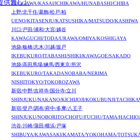
提供無し）
EDOGAWA/KASAI/ICHIKAWA/HUNABASHI/CHIBA
上野/北千住/葛飾/松戸/柏
UENO/KITASENJU/KATSUSHIKA/MATSUDO/KASHIWA
川口/戸田/浦和/大宮/越谷
KAWAGUCHI/TODA/URAWA/OMIYA/KOSHIGAYA
池袋/板橋/志木/川越/坂戸
IKEBUKURO/ITABASHI/SHIKI/KAWAGOE/SAKADO
池袋/高田馬場/練馬/西東京/所沢
IKEBUKURO/TAKADANOBABA/NERIMA
NISHITOKYO/TOKOROZAWA
新宿/中野/吉祥寺/国分寺/立川
SHINJUKU/NAKANO/KICHIJOJI/KOKUBUNJI/TACHIK
新宿/登戸/調布/府中/多摩/八王子
SHINJUKU/NOBORITO/CHOFU/FUCHU/TAMA/HACHIOJ
渋谷/川崎/蒲田/横浜/戸塚
SHIBUYA/KAWASAKI/KAMATA/YOKOHAMA/TOTSUK