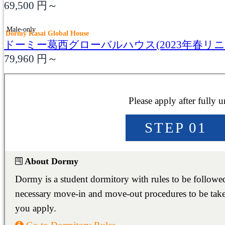
69,500
円～
Male-only
Dormy Kasai Global House
ドーミー葛西グローバルハウス(2023年春リニ
79,960
円～
名古屋/甲府/新潟/金沢
NAGOYA/KOFU
NIIGATA/KANAZAWA
大阪/京都/神戸/奈良
OSAKA/KYOTO
KOBE/NARA