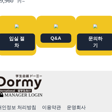
9,960
円～
Q&A
입실 절
문의하
차
기
MANAGER LOGIN
개인정보 처리방침
이용약관
운영회사