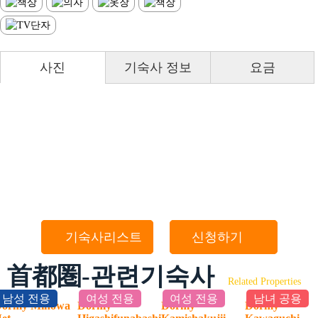
사진
기숙사 정보
요금
기숙사리스트
신청하기
首都圏-관련기숙사
Related Properties
남성 전용
여성 전용
여성 전용
남녀 공용
ormy Minowa
Dormy
Dormy
Dormy