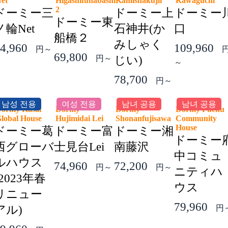
Net
Higashifunabashi
Kamishakujii
Kawaguchi
2
ドーミー三
ドーミー上
ドーミー
ドーミー東
ノ輪Net
石神井(か
口
船橋２
みしゃく
4,960
109,960
円～
69,800
円～
じい)
～
78,700
円～
남성 전용
여성 전용
남녀 공용
남녀 공용
ormy Kasai
Dormy
Dormy
Dormy Fuchu
lobal House
Hujimidai Lei
Shonanfujisawa
Community
House
ドーミー葛
ドーミー富
ドーミー湘
ドーミー
西グローバ
士見台Lei
南藤沢
中コミュ
ルハウス
74,960
72,200
円～
円～
ニティハ
(2023年春
ウス
リニュー
79,960
アル)
円