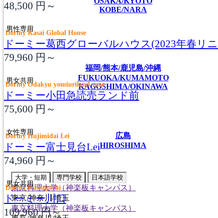
OSAKA/KYOTO
48,500
円～
KOBE/NARA
男性専用
Dormy Kasai Global House
ドーミー葛西グローバルハウス(2023年春リニ
79,960
円～
福岡/熊本/鹿児島/沖縄
FUKUOKA/KUMAMOTO
男女共用
Dormy Odakyu yomiuriland-mae
KAGOSHIMA/OKINAWA
ドーミー小田急読売ランド前
75,600
円～
女性専用
広島
Dormy Hujimidai Lei
ドーミー富士見台Lei
HIROSHIMA
74,960
円～
大学・短期
専門学校
日本語学校
男女共用
Dormy Kawaguchi
東京料理大学（神楽板キャンパス）
ドーミー川口
東京/神奈川/埼玉
東京料理大学（神楽板キャンパス）
109,960
円～