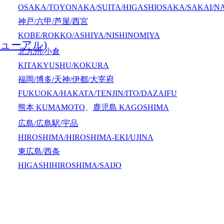
OSAKA/TOYONAKA/SUITA/HIGASHIOSAKA/SAKAI/N
神戸/六甲/芦屋/西宮
KOBE/ROKKO/ASHIYA/NISHINOMIYA
ューアル)
北九州/小倉
KITAKYUSHU/KOKURA
福岡/博多/天神/伊都/大宰府
FUKUOKA/HAKATA/TENJIN/ITO/DAZAIFU
熊本
KUMAMOTO
、
鹿児島
KAGOSHIMA
広島/広島駅/宇品
HIROSHIMA/HIROSHIMA-EKI/UJINA
東広島/西条
HIGASHIHIROSHIMA/SAIJO