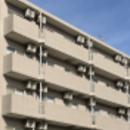
江戸川/葛西/市川/船橋/千葉
EDOGAWA/KASAI/ICHIKAWA/HUNABASHI/CHIBA
上野/北千住/葛飾/松戸/柏
UENO/KITASENJU/KATSUSHIKA/MATSUDO/KASHIWA
川口/戸田/浦和/大宮/越谷
KAWAGUCHI/TODA/URAWA/OMIYA/KOSHIGAYA
池袋/板橋/志木/川越/坂戸
IKEBUKURO/ITABASHI/SHIKI/KAWAGOE/SAKADO
池袋/高田馬場/練馬/西東京/所沢
IKEBUKURO/TAKADANOBABA/NERIMA
NISHITOKYO/TOKOROZAWA
新宿/中野/吉祥寺/国分寺/立川
SHINJUKU/NAKANO/KICHIJOJI/KOKUBUNJI/TACHIK
新宿/登戸/調布/府中/多摩/八王子
SHINJUKU/NOBORITO/CHOFU/FUCHU/TAMA/HACHIOJ
渋谷/川崎/蒲田/横浜/戸塚