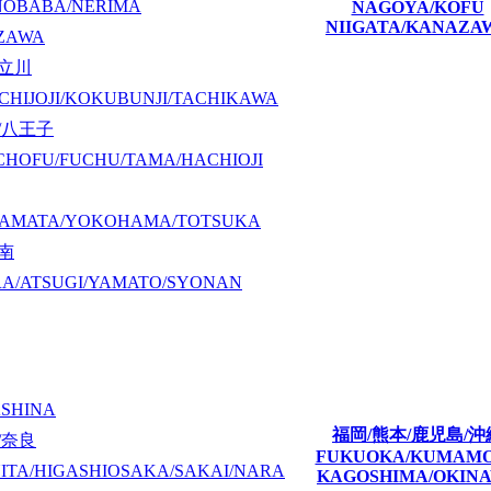
NOBABA/NERIMA
NAGOYA/KOFU
NIIGATA/KANAZA
ZAWA
/立川
CHIJOJI/KOKUBUNJI/TACHIKAWA
/八王子
CHOFU/FUCHU/TAMA/HACHIOJI
KAMATA/YOKOHAMA/TOTSUKA
湘南
A/ATSUGI/YAMATO/SYONAN
ASHINA
福岡/熊本/鹿児島/沖
/奈良
FUKUOKA/KUMAM
ITA/HIGASHIOSAKA/SAKAI/NARA
KAGOSHIMA/OKIN