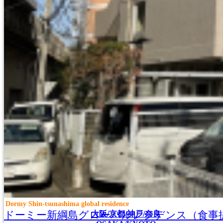
名古屋/甲府/新潟/金沢
NAGOYA/KOFU
NIIGATA/KANAZAWA
Dormy Shin-tsunashima global residence
ドーミー新綱島グローバルレジデンス（食事
大阪/京都/神戸/奈良