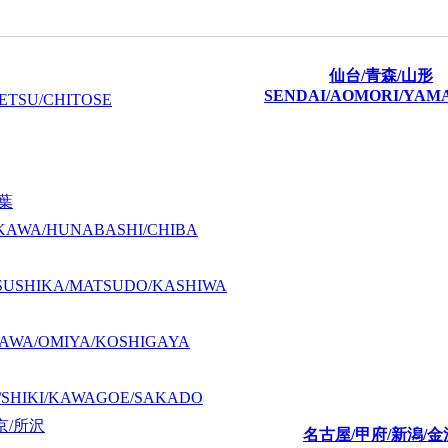
仙台/青森/山形
SENDAI/AOMORI/YAM
ETSU/CHITOSE
千葉
KAWA/HUNABASHI/CHIBA
SUSHIKA/MATSUDO/KASHIWA
AWA/OMIYA/KOSHIGAYA
/SHIKI/KAWAGOE/SAKADO
京/所沢
名古屋/甲府/新潟/金