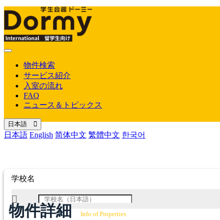
Mobile
Menu
物件検索
サービス紹介
入室の流れ
FAQ
ニュース＆トピックス
日本語
日本語
English
简体中文
繁體中文
한국어
学校名
物件詳細
Info of Properties