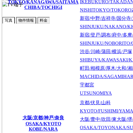
IKEBUKURO/TAKADA
TOKYO/KANAGAWA/SAITAMA
CHIBA/TOCHIGI
NISHITOKYO/TOKORO
新宿/中野/吉祥寺/国分寺
写真
物件情報
料金
SHINJUKU/NAKANO/KI
新宿/登戸/調布/府中/多摩
SHINJUKU/NOBORITO/
渋谷/川崎/蒲田/横浜/戸塚
SHIBUYA/KAWASAKI/
町田/相模原/厚木/大和/
MACHIDA/SAGAMIHAR
宇都宮
UTSUNOMIYA
京都/伏見/山科
KYOTO/FUSHIMI/YAM
大阪/京都/神戸/奈良
大阪/豊中/吹田/東大阪/堺
OSAKA/KYOTO
OSAKA/TOYONAKA/SU
KOBE/NARA