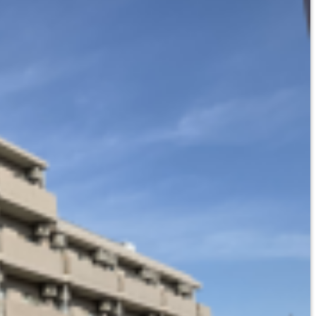
AWA
I