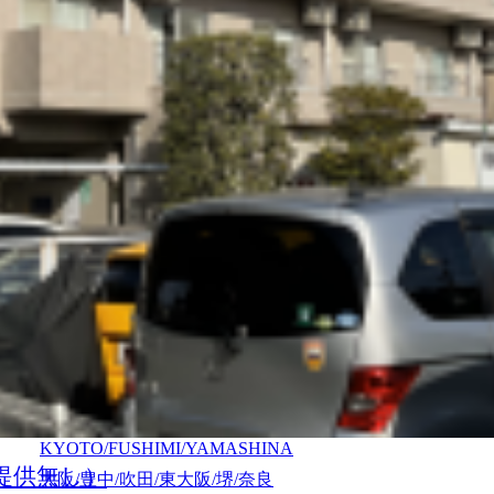
SHIBUYA/KAWASAKI/KAMATA/YOKOHAMA/TOTSUK
町田/相模原/厚木/大和/湘南
MACHIDA/SAGAMIHARA/ATSUGI/YAMATO/SYONAN
宇都宮
UTSUNOMIYA
名古屋/千種/東山/日進/長久手
NAGOYA/CHIKUSA/HIGASHIYAMA/NISSIN/NAGAKUT
甲府
KOFU
新潟
NIIGATA
金沢
KANAZAWA
京都/伏見/山科
KYOTO/FUSHIMI/YAMASHINA
提供無し）
大阪/豊中/吹田/東大阪/堺/奈良