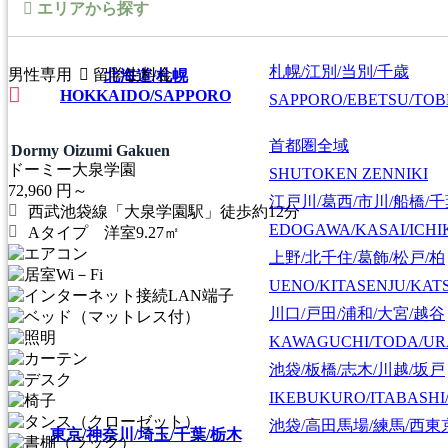
エリアから探す
札幌/江別/当別/千歳
男性専用
留学生料金
北海道/札幌
HOKKAIDO/SAPPORO
SAPPORO/EBETSU/TOB
首都圏全域
Dormy Oizumi Gakuen
ドーミー大泉学園
SHUTOKEN ZENNIKI
72,960
円～
江戸川/葛西/市川/船橋/
西武池袋線「大泉学園駅」徒歩約12分
EDOGAWA/KASAI/ICHI
Aタイプ 洋室9.27㎡
上野/北千住/葛飾/松戸/柏
UENO/KITASENJU/KAT
川口/戸田/浦和/大宮/越谷
KAWAGUCHI/TODA/UR
池袋/板橋/志木/川越/坂戸
IKEBUKURO/ITABASHI
池袋/高田馬場/練馬/西東
東京/神奈川/埼玉/千葉/栃木