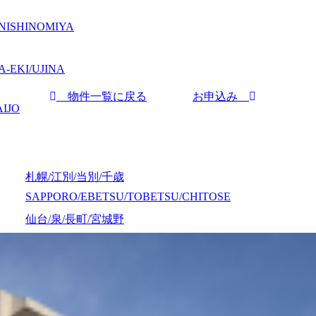
NISHINOMIYA
-EKI/UJINA
物件一覧に戻る
お申込み
IJO
札幌/江別/当別/千歳
SAPPORO/EBETSU/TOBETSU/CHITOSE
仙台/泉/長町/宮城野
SENDAI/IZUMI/NAGAMACHI/MIYAGINO
弘前
HIROSAKI
、
山形
YAMAGATA
首都圏全域
SHUTOKEN ZENNIKI