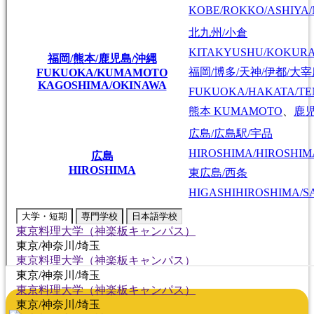
KOBE/ROKKO/ASHIYA/
北九州/小倉
KITAKYUSHU/KOKUR
福岡/熊本/鹿児島/沖縄
福岡/博多/天神/伊都/大
FUKUOKA/KUMAMOTO
KAGOSHIMA/OKINAWA
FUKUOKA/HAKATA/TEN
熊本
KUMAMOTO
、
鹿
広島/広島駅/宇品
HIROSHIMA/HIROSHIMA
広島
HIROSHIMA
東広島/西条
HIGASHIHIROSHIMA/SA
大学・短期
専門学校
日本語学校
東京料理大学（神楽板キャンパス）
東京/神奈川/埼玉
東京料理大学（神楽板キャンパス）
東京/神奈川/埼玉
東京料理大学（神楽板キャンパス）
東京/神奈川/埼玉