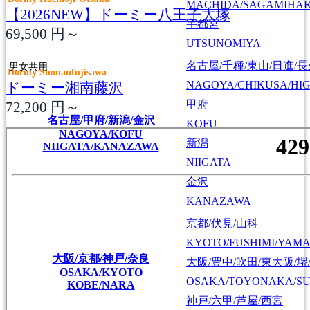
MACHIDA/SAGAMIHAR
【2026NEW】ドーミー八王子大塚
宇都宮
69,500
円～
UTSUNOMIYA
名古屋/千種/東山/日進/
男女共用
Dormy Shonanfujisawa
NAGOYA/CHIKUSA/HI
ドーミー湘南藤沢
甲府
72,200
円～
名古屋/甲府/新潟/金沢
KOFU
NAGOYA/KOFU
新潟
NIIGATA/KANAZAWA
NIIGATA
金沢
KANAZAWA
京都/伏見/山科
KYOTO/FUSHIMI/YAM
大阪/京都/神戸/奈良
大阪/豊中/吹田/東大阪/堺
OSAKA/KYOTO
OSAKA/TOYONAKA/SU
KOBE/NARA
神戸/六甲/芦屋/西宮