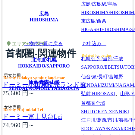
広島/広島駅/宇品
HIROSHIMA/HIROSHIMA
広島
HIROSHIMA
東広島/西条
HIGASHIHIROSHIMA/SA
物件一覧に戻る
お申込み
エリアから探す
首都圏-関連物件
Related Properties
札幌/江別/当別/千歳
北海道/札幌
HOKKAIDO/SAPPORO
SAPPORO/EBETSU/TOB
男女共用
仙台/泉/長町/宮城野
Dormy Odakyu yomiuriland-mae
仙台/青森/山形
ドーミー小田急読売ランド前
SENDAI/IZUMI/NAGAM
SENDAI/AOMORI/YAMAGATA
75,600
円～
弘前
HIROSAKI
、
山形
Y
首都圏全域
女性専用
Dormy Hujimidai Lei
SHUTOKEN ZENNIKI
ドーミー富士見台Lei
江戸川/葛西/市川/船橋/
74,960
円～
EDOGAWA/KASAI/ICHI