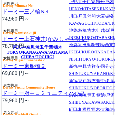
上野/北千住/葛飾/松戸/柏
男性専用
Dormy Minowa Net
UENO/KITASENJU/KAT
ドーミー三ノ輪Net
川口/戸田/浦和/大宮/越谷
74,960
円～
KAWAGUCHI/TODA/UR
池袋/板橋/志木/川越/坂戸
女性専用
Dormy Kamishakujii
IKEBUKURO/ITABASHI
ドーミー上石神井(かみしゃくじい)
池袋/高田馬場/練馬/西東
78,700
円～
東京/神奈川/埼玉/千葉/栃木
IKEBUKURO/TAKADA
TOKYO/KANAGAWA/SAITAMA
CHIBA/TOCHIGI
女性専用
NISHITOKYO/TOKORO
Dormy Higashifunabashi 2
ドーミー東船橋２
新宿/中野/吉祥寺/国分寺
69,800
円～
SHINJUKU/NAKANO/KI
新宿/登戸/調布/府中/多摩
男女共用
Dormy Fuchu Community House
SHINJUKU/NOBORITO/
ドーミー府中コミュニティハウス
渋谷/川崎/蒲田/横浜/戸塚
79,960
円～
SHIBUYA/KAWASAKI/
町田/相模原/厚木/大和/
男女共用
Dormy Hachioji-Otsuka