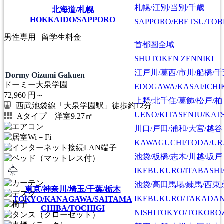
札幌/江別/当別/千歳
北海道/札幌
HOKKAIDO/SAPPORO
SAPPORO/EBETSU/TOB
男性専用
留学生料金
首都圏全域
SHUTOKEN ZENNIKI
江戸川/葛西/市川/船橋/
Dormy Oizumi Gakuen
ドーミー大泉学園
EDOGAWA/KASAI/ICHI
72,960
円～
上野/北千住/葛飾/松戸/柏
西武池袋線「大泉学園駅」徒歩約12分
UENO/KITASENJU/KAT
Aタイプ 洋室9.27㎡
川口/戸田/浦和/大宮/越谷
KAWAGUCHI/TODA/UR
池袋/板橋/志木/川越/坂戸
IKEBUKURO/ITABASHI
池袋/高田馬場/練馬/西東
東京/神奈川/埼玉/千葉/栃木
IKEBUKURO/TAKADA
TOKYO/KANAGAWA/SAITAMA
CHIBA/TOCHIGI
NISHITOKYO/TOKORO