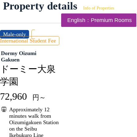
Property details
Info of Properties
English：Premium Rooms
Male-only
International Student Fee
Dormy Oizumi
Gakuen
ドーミー大泉
学園
72,960
円～
Approximately 12
minutes walk from
Oizumigakuen Station
on the Seibu
Ikebukuro Line