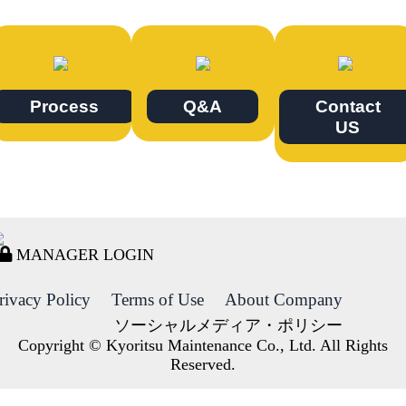
Process
Q&A
Contact
US
MANAGER LOGIN
rivacy Policy
Terms of Use
About Company
ソーシャルメディア・ポリシー
Copyright © Kyoritsu Maintenance Co., Ltd. All Rights
Reserved.