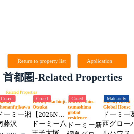
Return to property list
Application
首都圏-Related Properties
Related Properties
Co-ed
Co-ed
Co-ed
Male-only
Dormy
Dormy Hachioji-
Dormy Shin-
Dormy Kasai
honanfujisawa
Otsuka
tsunashima
Global Hous
global
ドーミー湘
【2026NEW】
ドーミー
residence
南藤沢
ドーミー八
西グロー
ドーミー新
王子大塚
ルハウス