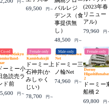
綱島グロー
2,200
円～
(2023年春
バルレジ
69,500
円～
リニュー
デンス（食
アル)
事提供無
し）
79,960
円
48,500
円～
Co-ed
Female-only
Male-only
Female-only
ormy Odakyu
Dormy
Dormy Minowa
omiuriland-
Kamishakujii
Net
mae
ドーミー上
ドーミー三
ドーミー小
Dormy
石神井(か
ノ輪Net
Higashifunaba
田急読売ラ
2
みしゃく
74,960
円～
ンド前
ドーミー
じい)
船橋２
5,600
円～
78,700
円～
69,800
円