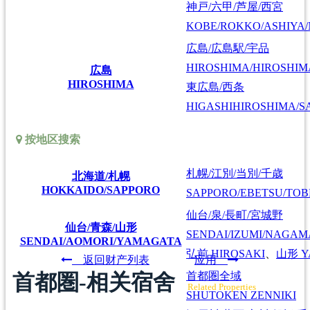
神戸/六甲/芦屋/西宮
KOBE/ROKKO/ASHIYA/
広島/広島駅/宇品
HIROSHIMA/HIROSHIMA
広島
HIROSHIMA
東広島/西条
HIGASHIHIROSHIMA/SA
按地区搜索
札幌/江別/当別/千歳
北海道/札幌
HOKKAIDO/SAPPORO
SAPPORO/EBETSU/TOB
仙台/泉/長町/宮城野
仙台/青森/山形
SENDAI/IZUMI/NAGAM
SENDAI/AOMORI/YAMAGATA
弘前
HIROSAKI
、
山形
Y
返回财产列表
应用
首都圏-相关宿舍
首都圏全域
Related Properties
SHUTOKEN ZENNIKI