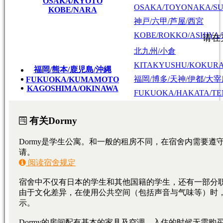
OSAKA/KYOTO
OSAKA/TOYONAKA/SU
KOBE/NARA
神戸/六甲/芦屋/西宮
KOBE/ROKKO/ASHIYA/
北九州/小倉
KITAKYUSHU/KOKUR
福岡/熊本/鹿児島/沖縄
福岡/博多/天神/伊都/大
FUKUOKA/KUMAMOTO
KAGOSHIMA/OKINAWA
FUKUOKA/HAKATA/TEN
熊本
KUMAMOTO
、
鹿
広島/広島駅/宇品
HIROSHIMA/HIROSHIMA
広島
HIROSHIMA
東広島/西条
HIGASHIHIROSHIMA/SA
大学・短期大学
专门学校
日本语学校
東京料理大学（神楽板キャンパス）
東京/神奈川/埼玉
東京料理大学（神楽板キャンパス）