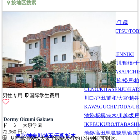
按地区搜索
札幌/江別/当別/千歳
北海道/札幌
HOKKAIDO/SAPPORO
SAPPORO/EBETSU/TOB
首都圏全域
SHUTOKEN ZENNIKI
江戸川/葛西/市川/船橋/
EDOGAWA/KASAI/ICHI
上野/北千住/葛飾/松戸/柏
UENO/KITASENJU/KAT
男性专用
国际学生费用
川口/戸田/浦和/大宮/越谷
KAWAGUCHI/TODA/UR
池袋/板橋/志木/川越/坂戸
Dormy Oizumi Gakuen
IKEBUKURO/ITABASHI
ドーミー大泉学園
72,960
円～
池袋/高田馬場/練馬/西東
東京/神奈川/埼玉/千葉/栃木
从西武池袋线大泉学园站步行约12分钟即可到达。