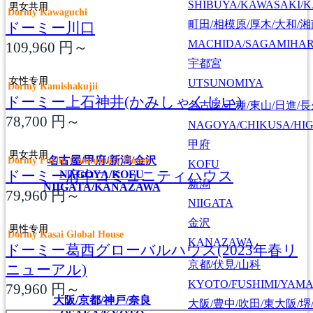
SHIBUYA/KAWASAKI/
男女共用
Dormy Kawaguchi
町田/相模原/厚木/大和/
ドーミー川口
MACHIDA/SAGAMIHAR
109,960
円～
宇都宮
女性专用
UTSUNOMIYA
Dormy Kamishakujii
ドーミー上石神井(かみしゃくじい)
名古屋/千種/東山/日進/
78,700
円～
NAGOYA/CHIKUSA/HI
甲府
男女共用
Dormy Fuchu Community House
名古屋/甲府/新潟/金沢
KOFU
ドーミー府中コミュニティハウス
NAGOYA/KOFU
新潟
NIIGATA/KANAZAWA
79,960
円～
NIIGATA
金沢
男性专用
Dormy Kasai Global House
KANAZAWA
ドーミー葛西グローバルハウス(2023年春リ
京都/伏見/山科
ニューアル)
KYOTO/FUSHIMI/YAM
79,960
円～
大阪/京都/神戸/奈良
大阪/豊中/吹田/東大阪/堺