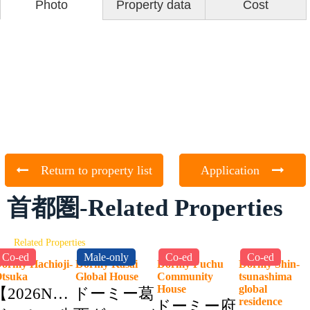
Photo
Property data
Cost
Return to property list
Application
首都圏-Related Properties
Related Properties
Co-ed
Male-only
Co-ed
Co-ed
ormy Hachioji-
Dormy Kasai
Dormy Fuchu
Dormy Shin-
Otsuka
Global House
Community
tsunashima
House
global
【2026NEW】
ドーミー葛
residence
ドーミー府