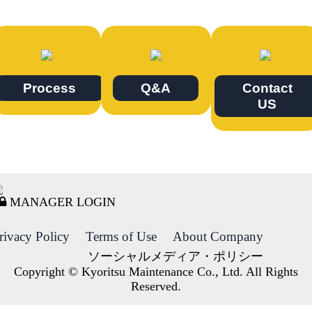
Process
Q&A
Contact
US
MANAGER LOGIN
rivacy Policy
Terms of Use
About Company
ソーシャルメディア・ポリシー
Copyright © Kyoritsu Maintenance Co., Ltd. All Rights
Reserved.