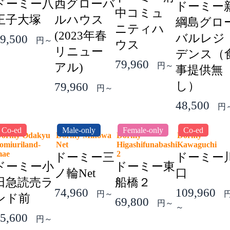
ドーミー八
西グローバ
ドーミー
中コミュ
王子大塚
ルハウス
綱島グロ
ニティハ
(2023年春
バルレジ
9,500
円～
ウス
リニュー
デンス（
79,960
アル)
円～
事提供無
し）
79,960
円～
48,500
円
Co-ed
Male-only
Female-only
Co-ed
ormy Odakyu
Dormy Minowa
Dormy
Dormy
omiuriland-
Net
Higashifunabashi
Kawaguchi
mae
2
ドーミー三
ドーミー
ドーミー小
ドーミー東
ノ輪Net
口
田急読売ラ
船橋２
74,960
109,960
円～
ンド前
69,800
円～
～
5,600
円～