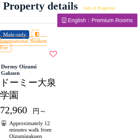
Property details
Info of Properties
English：Premium Rooms
Male-only
International Student
Fee
Dormy Oizumi
Gakuen
ドーミー大泉
学園
72,960
円～
Approximately 12
minutes walk from
Oizumigakuen