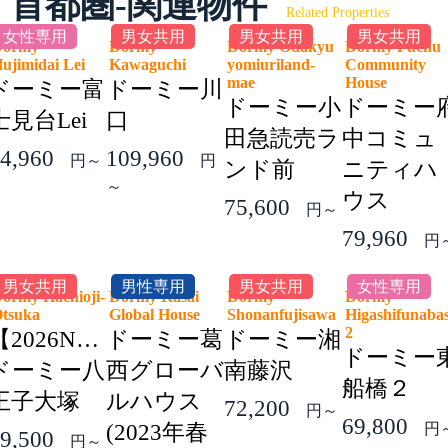
首都圏-関連物件
Related Properties
女性専用
男女共用
男女共用
男女共用
Dormy
Dormy
Dormy Odakyu
Dormy Fuchu
ujimidai Lei
Kawaguchi
yomiuriland-
Community
mae
House
ドーミー富
ドーミー川
ドーミー小
ドーミー
士見台Lei
口
田急読売ラ
中コミュ
4,960
109,960
円～
円
ンド前
ニティハ
～
ウス
75,600
円～
79,960
円
男女共用
男性専用
男女共用
女性専用
ormy Hachioji-
Dormy Kasai
Dormy
Dormy
Otsuka
Global House
Shonanfujisawa
Higashifunaba
2
【2026NEW】
ドーミー葛
ドーミー湘
ドーミー
ドーミー八
西グローバ
南藤沢
船橋２
王子大塚
ルハウス
72,200
円～
69,800
(2023年春
円
9,500
円～