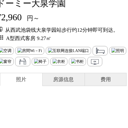
ドーミー大泉学園
72,960
円～
从西武池袋线大泉学园站步行约12分钟即可到达。
A型西式客房 9.27㎡
照片
房源信息
费用