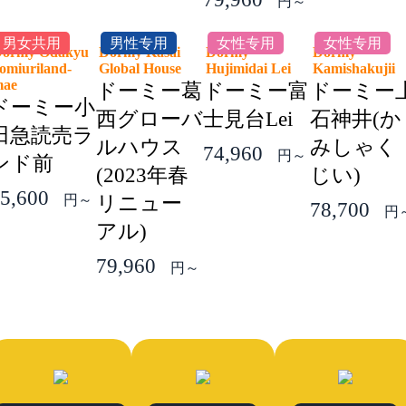
円～
男女共用
男性专用
女性专用
女性专用
ormy Odakyu
Dormy Kasai
Dormy
Dormy
omiuriland-
Global House
Hujimidai Lei
Kamishakuji
mae
ドーミー葛
ドーミー富
ドーミー
ドーミー小
西グローバ
士見台Lei
石神井(か
田急読売ラ
ルハウス
みしゃく
74,960
円～
ンド前
(2023年春
じい)
5,600
円～
リニュー
78,700
円
アル)
79,960
円～