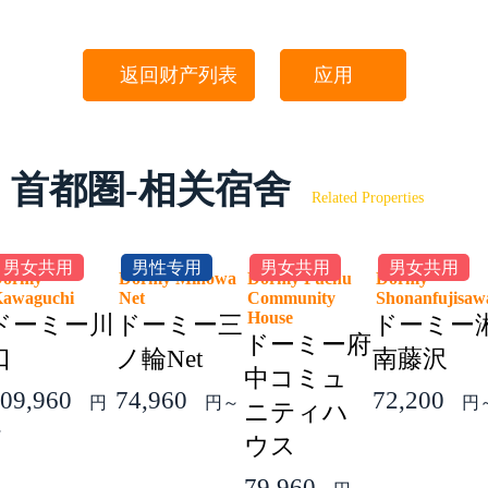
返回财产列表
应用
首都圏-相关宿舍
Related Properties
男女共用
男性专用
男女共用
男女共用
Dormy
Dormy Minowa
Dormy Fuchu
Dormy
Kawaguchi
Net
Community
Shonanfujis
House
ドーミー川
ドーミー三
ドーミー
ドーミー府
口
ノ輪Net
南藤沢
中コミュ
09,960
74,960
72,200
円
円～
円
ニティハ
～
ウス
79,960