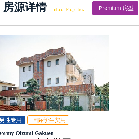
房源详情
Premium 房型
Info of Properties
男性专用
国际学生费用
Dormy Oizumi Gakuen