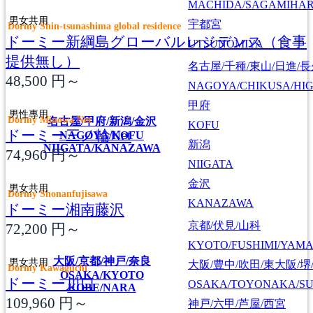
MACHIDA/SAGAMIHAR
男女共用
宇都宮
Dormy Shin-tsunashima global residence
ドーミー新綱島グローバルレジデンス（食事
UTSUNOMIYA
提供無し）
名古屋/千種/東山/日進/
48,500
円～
NAGOYA/CHIKUSA/HI
甲府
男性專用
Dormy Minowa Net
名古屋/甲府/新潟/金沢
KOFU
ドーミー三ノ輪Net
NAGOYA/KOFU
新潟
NIIGATA/KANAZAWA
74,960
円～
NIIGATA
金沢
男女共用
Dormy Shonanfujisawa
KANAZAWA
ドーミー湘南藤沢
京都/伏見/山科
72,200
円～
KYOTO/FUSHIMI/YAM
大阪/京都/神戸/奈良
男女共用
大阪/豊中/吹田/東大阪/堺
Dormy Kawaguchi
OSAKA/KYOTO
ドーミー川口
OSAKA/TOYONAKA/SU
KOBE/NARA
109,960
円～
神戸/六甲/芦屋/西宮