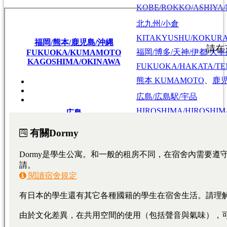
KOBE/ROKKO/ASHIYA/
北九州/小倉
KITAKYUSHU/KOKUR
福岡/熊本/鹿児島/沖縄
福岡/博多/天神/伊都/大
FUKUOKA/KUMAMOTO
KAGOSHIMA/OKINAWA
FUKUOKA/HAKATA/TEN
熊本
KUMAMOTO
、
鹿
広島/広島駅/宇品
HIROSHIMA/HIROSHIMA
広島
HIROSHIMA
東広島/西条
HIGASHIHIROSHIMA/SA
大學・短期大學
專門學校
日本語學校
東京料理大学（神楽板キャンパス）
東京/神奈川/埼玉
東京料理大学（神楽板キャンパス）
東京/神奈川/埼玉
東京料理大学（神楽板キャンパス）
東京/神奈川/埼玉