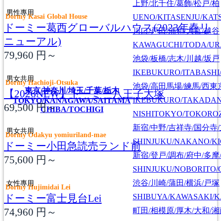
上野/北千住/葛飾/松戸/柏
男性專用
Dormy Kasai Global House
UENO/KITASENJU/KAT
ドーミー葛西グローバルハウス(2023年春リ
川口/戸田/浦和/大宮/越谷
ニューアル)
KAWAGUCHI/TODA/UR
79,960
円～
池袋/板橋/志木/川越/坂戸
IKEBUKURO/ITABASHI
男女共用
Dormy Hachioji-Otsuka
池袋/高田馬場/練馬/西東
東京/神奈川/埼玉/千葉/栃木
【2026NEW】ドーミー八王子大塚
IKEBUKURO/TAKADA
TOKYO/KANAGAWA/SAITAMA
69,500
円～
CHIBA/TOCHIGI
NISHITOKYO/TOKORO
新宿/中野/吉祥寺/国分寺
男女共用
Dormy Odakyu yomiuriland-mae
SHINJUKU/NAKANO/KI
ドーミー小田急読売ランド前
新宿/登戸/調布/府中/多摩
75,600
円～
SHINJUKU/NOBORITO/
渋谷/川崎/蒲田/横浜/戸塚
女性專用
Dormy Hujimidai Lei
ドーミー富士見台Lei
SHIBUYA/KAWASAKI/
74,960
円～
町田/相模原/厚木/大和/