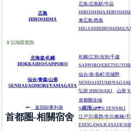
広島/広島駅/宇品
HIROSHIMA/HIROSHIMA
広島
HIROSHIMA
東広島/西条
HIGASHIHIROSHIMA/SA
以地區查詢
札幌/江別/当別/千歳
北海道/札幌
HOKKAIDO/SAPPORO
SAPPORO/EBETSU/TOB
仙台/泉/長町/宮城野
仙台/青森/山形
SENDAI/IZUMI/NAGAM
SENDAI/AOMORI/YAMAGATA
弘前
HIROSAKI
、
山形
Y
首都圏全域
返回財產列表
應用
SHUTOKEN ZENNIKI
首都圏-相關宿舍
江戸川/葛西/市川/船橋/
Related Properties
EDOGAWA/KASAI/ICHI