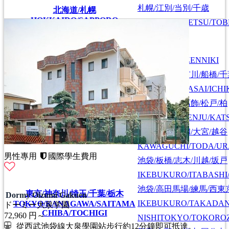
札幌/江別/当別/千歳
北海道/札幌
HOKKAIDO/SAPPORO
SAPPORO/EBETSU/TOB
首都圏全域
SHUTOKEN ZENNIKI
江戸川/葛西/市川/船橋/
EDOGAWA/KASAI/ICHI
上野/北千住/葛飾/松戸/柏
UENO/KITASENJU/KAT
川口/戸田/浦和/大宮/越谷
KAWAGUCHI/TODA/UR
男性專用
國際學生費用
池袋/板橋/志木/川越/坂戸
IKEBUKURO/ITABASHI
池袋/高田馬場/練馬/西東
東京/神奈川/埼玉/千葉/栃木
Dormy Oizumi Gakuen
IKEBUKURO/TAKADA
TOKYO/KANAGAWA/SAITAMA
ドーミー大泉学園
CHIBA/TOCHIGI
72,960
円～
NISHITOKYO/TOKORO
從西武池袋線大泉學園站步行約12分鐘即可抵達。