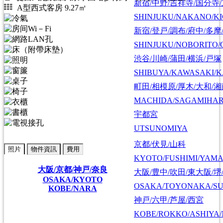
新宿/中野/吉祥寺/国分寺
A型西式客房 9.27㎡
SHINJUKU/NAKANO/KI
新宿/登戸/調布/府中/多摩
SHINJUKU/NOBORITO/
渋谷/川崎/蒲田/横浜/戸塚
SHIBUYA/KAWASAKI/
町田/相模原/厚木/大和/
MACHIDA/SAGAMIHAR
宇都宮
UTSUNOMIYA
京都/伏見/山科
照片
物件資訊
費用
KYOTO/FUSHIMI/YAM
大阪/京都/神戸/奈良
大阪/豊中/吹田/東大阪/堺
OSAKA/KYOTO
OSAKA/TOYONAKA/SU
KOBE/NARA
神戸/六甲/芦屋/西宮
KOBE/ROKKO/ASHIYA/