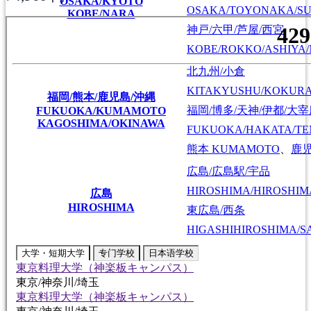
OSAKA/KYOTO
OSAKA/TOYONAKA/SU
KOBE/NARA
神戸/六甲/芦屋/西宮
KOBE/ROKKO/ASHIYA/
北九州/小倉
KITAKYUSHU/KOKUR
福岡/熊本/鹿児島/沖縄
福岡/博多/天神/伊都/大
FUKUOKA/KUMAMOTO
KAGOSHIMA/OKINAWA
FUKUOKA/HAKATA/TEN
熊本
KUMAMOTO
、
鹿
広島/広島駅/宇品
HIROSHIMA/HIROSHIMA
広島
HIROSHIMA
東広島/西条
HIGASHIHIROSHIMA/SA
大学・短期大学
专门学校
日本语学校
東京料理大学（神楽板キャンパス）
東京/神奈川/埼玉
東京料理大学（神楽板キャンパス）