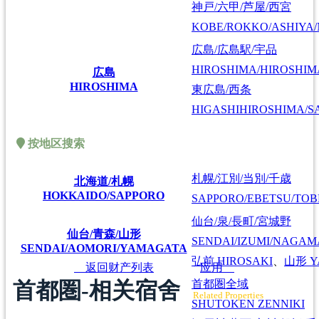
神戸/六甲/芦屋/西宮
KOBE/ROKKO/ASHIYA/
広島/広島駅/宇品
HIROSHIMA/HIROSHIMA
広島
HIROSHIMA
東広島/西条
HIGASHIHIROSHIMA/SA
按地区搜索
札幌/江別/当別/千歳
北海道/札幌
HOKKAIDO/SAPPORO
SAPPORO/EBETSU/TOB
仙台/泉/長町/宮城野
仙台/青森/山形
SENDAI/IZUMI/NAGAM
SENDAI/AOMORI/YAMAGATA
弘前
HIROSAKI
、
山形
Y
返回财产列表
应用
首都圏-相关宿舍
首都圏全域
Related Properties
SHUTOKEN ZENNIKI