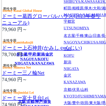
SHIBUYA/KAWASAKI/
町田/相模原/厚木/大和/
男性专用
Dormy Kasai Global House
MACHIDA/SAGAMIHAR
ドーミー葛西グローバルハウス(2023年春リ
宇都宮
ニューアル)
UTSUNOMIYA
79,960
円～
名古屋/千種/東山/日進/
女性专用
NAGOYA/CHIKUSA/HI
Dormy Kamishakujii
ドーミー上石神井(かみしゃくじい)
甲府
78,700
円～
名古屋/甲府/新潟/金沢
KOFU
NAGOYA/KOFU
新潟
NIIGATA/KANAZAWA
男性专用
Dormy Minowa Net
NIIGATA
ドーミー三ノ輪Net
金沢
74,960
円～
KANAZAWA
京都/伏見/山科
女性专用
Dormy Hujimidai Lei
KYOTO/FUSHIMI/YAM
ドーミー富士見台Lei
大阪/京都/神戸/奈良
大阪/豊中/吹田/東大阪/堺
74,960
円～