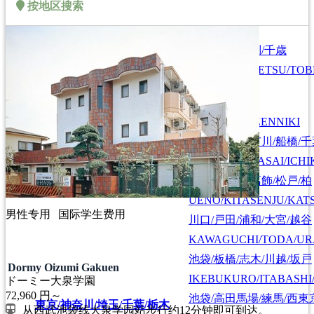
按地区搜索
札幌/江別/当別/千歳
北海道/札幌
HOKKAIDO/SAPPORO
SAPPORO/EBETSU/TOB
首都圏全域
SHUTOKEN ZENNIKI
江戸川/葛西/市川/船橋/
EDOGAWA/KASAI/ICHI
上野/北千住/葛飾/松戸/柏
UENO/KITASENJU/KAT
男性专用
国际学生费用
川口/戸田/浦和/大宮/越谷
KAWAGUCHI/TODA/UR
池袋/板橋/志木/川越/坂戸
Dormy Oizumi Gakuen
IKEBUKURO/ITABASHI
ドーミー大泉学園
72,960
円～
池袋/高田馬場/練馬/西東
東京/神奈川/埼玉/千葉/栃木
从西武池袋线大泉学园站步行约12分钟即可到达。