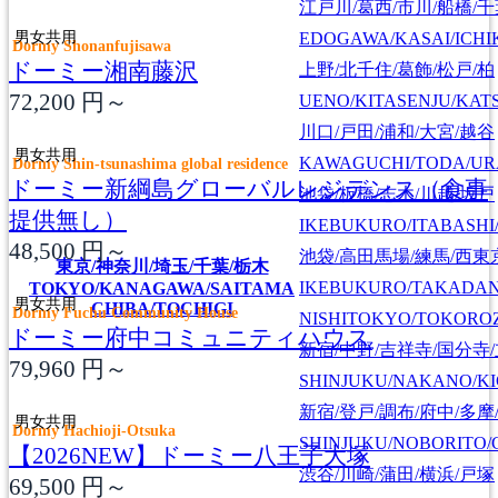
江戸川/葛西/市川/船橋/
男女共用
EDOGAWA/KASAI/ICHI
Dormy Shonanfujisawa
ドーミー湘南藤沢
上野/北千住/葛飾/松戸/柏
72,200
円～
UENO/KITASENJU/KAT
川口/戸田/浦和/大宮/越谷
男女共用
KAWAGUCHI/TODA/UR
Dormy Shin-tsunashima global residence
ドーミー新綱島グローバルレジデンス（食事
池袋/板橋/志木/川越/坂戸
提供無し）
IKEBUKURO/ITABASHI
48,500
円～
池袋/高田馬場/練馬/西東
東京/神奈川/埼玉/千葉/栃木
IKEBUKURO/TAKADA
TOKYO/KANAGAWA/SAITAMA
男女共用
CHIBA/TOCHIGI
Dormy Fuchu Community House
NISHITOKYO/TOKORO
ドーミー府中コミュニティハウス
新宿/中野/吉祥寺/国分寺
79,960
円～
SHINJUKU/NAKANO/KI
新宿/登戸/調布/府中/多摩
男女共用
Dormy Hachioji-Otsuka
SHINJUKU/NOBORITO/
【2026NEW】ドーミー八王子大塚
渋谷/川崎/蒲田/横浜/戸塚
69,500
円～